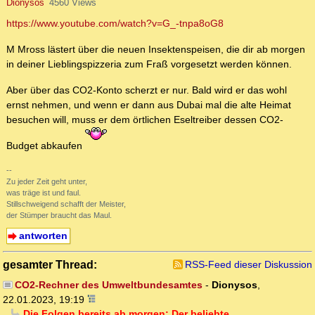
Dionysos
4560 Views
https://www.youtube.com/watch?v=G_-tnpa8oG8
M Mross lästert über die neuen Insektenspeisen, die dir ab morgen
in deiner Lieblingspizzeria zum Fraß vorgesetzt werden können.
Aber über das CO2-Konto scherzt er nur. Bald wird er das wohl
ernst nehmen, und wenn er dann aus Dubai mal die alte Heimat
besuchen will, muss er dem örtlichen Eseltreiber dessen CO2-
Budget abkaufen
--
Zu jeder Zeit geht unter,
was träge ist und faul.
Stillschweigend schafft der Meister,
der Stümper braucht das Maul.
antworten
gesamter Thread:
RSS-Feed dieser Diskussion
CO2-Rechner des Umweltbundesamtes
-
Dionysos
,
22.01.2023, 19:19
Die Folgen bereits ab morgen: Der beliebte