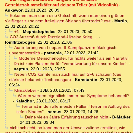
Getreideschimmelkäfer auf deinem Teller (mit Videolink)
-
Ankawor
,
22.01.2023, 20:09
Bekommt man dann eine Gutschrift, wenn man einen grünen
Vielflieger zu seinem freiwilligen Ableben überredet? owt
-
Martin
,
22.01.2023, 20:22
+1
-
Mephistopheles
,
22.01.2023, 20:50
CO2 Ausstoß durch Russland-Ukraine Krieg …
-
tomflitzebogen
,
22.01.2023, 21:06
Auslieferung von Leopard II-Kampfpanzern ökologisch
unverantwortlich
-
paranoia
,
22.01.2023, 21:42
Moderne Menschenopfer, für nichts weiter als ein Narrativ!
Da ist kein Platz mehr für "Verantwortung für unsere Kinder".
-
neptun
,
22.01.2023, 23:55
Neben CO2 könnte man auch mal auf SF6 schauen (das
stärkste bekannte Treibhausgas)
-
Konstantin
,
23.01.2023,
06:24
Klimakleber
-
JJB
,
23.01.2023, 07:49
Warum werden eigentlich immer nur Symptome behandelt?
-
Kaladhor
,
23.01.2023, 08:17
Terror ist in den allermeisten Fällen "Terror im Auftrag des
tiefen Staates"
-
nereus
,
23.01.2023, 14:26
Deine vielen Jahre Erfahrung täuschen nicht
-
D-Marker
,
24.01.2023, 09:34
nicht schlecht, so kann man der Umwelt zuliebe ermitteln, wie