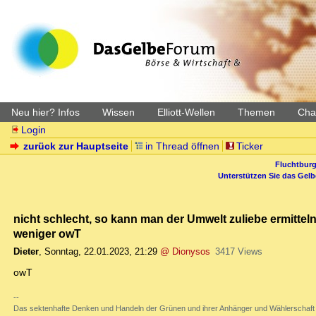
Neu hier? Infos
Wissen
Elliott-Wellen
Themen
Char
Login
zurück zur Hauptseite
in Thread öffnen
Ticker
Fluchtburg
Unterstützen Sie das Gel
nicht schlecht, so kann man der Umwelt zuliebe ermittel
weniger owT
Dieter
,
Sonntag, 22.01.2023, 21:29
@ Dionysos
3417 Views
owT
--
Das sektenhafte Denken und Handeln der Grünen und ihrer Anhänger und Wählerschaft