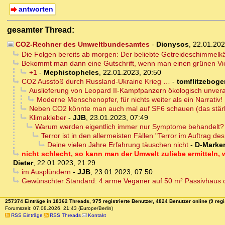
antworten
gesamter Thread:
CO2-Rechner des Umweltbundesamtes
-
Dionysos
,
22.01.202
Die Folgen bereits ab morgen: Der beliebte Getreideschimmelkäf
Bekommt man dann eine Gutschrift, wenn man einen grünen Vielf
+1
-
Mephistopheles
,
22.01.2023, 20:50
CO2 Ausstoß durch Russland-Ukraine Krieg …
-
tomflitzeboge
Auslieferung von Leopard II-Kampfpanzern ökologisch unvera
Moderne Menschenopfer, für nichts weiter als ein Narrativ! 
Neben CO2 könnte man auch mal auf SF6 schauen (das stär
Klimakleber
-
JJB
,
23.01.2023, 07:49
Warum werden eigentlich immer nur Symptome behandelt?
Terror ist in den allermeisten Fällen "Terror im Auftrag des
Deine vielen Jahre Erfahrung täuschen nicht
-
D-Marke
nicht schlecht, so kann man der Umwelt zuliebe ermitteln,
Dieter
,
22.01.2023, 21:29
im Ausplündern
-
JJB
,
23.01.2023, 07:50
Gewünschter Standard: 4 arme Veganer auf 50 m² Passivhaus 
257374 Einträge in 18362 Threads, 975 registrierte Benutzer, 4824 Benutzer online (9 regi
Forumszeit: 07.08.2026, 21:43 (Europe/Berlin)
RSS Einträge
RSS Threads
Kontakt