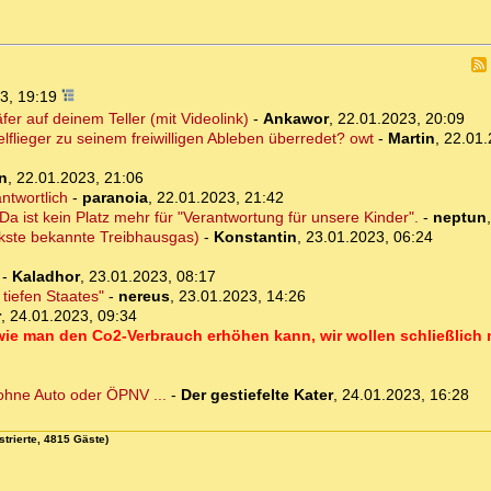
3, 19:19
er auf deinem Teller (mit Videolink)
-
Ankawor
,
22.01.2023, 20:09
lieger zu seinem freiwilligen Ableben überredet? owt
-
Martin
,
22.01.
n
,
22.01.2023, 21:06
ntwortlich
-
paranoia
,
22.01.2023, 21:42
Da ist kein Platz mehr für "Verantwortung für unsere Kinder".
-
neptun
kste bekannte Treibhausgas)
-
Konstantin
,
23.01.2023, 06:24
-
Kaladhor
,
23.01.2023, 08:17
 tiefen Staates"
-
nereus
,
23.01.2023, 14:26
r
,
24.01.2023, 09:34
 wie man den Co2-Verbrauch erhöhen kann, wir wollen schließlich
ohne Auto oder ÖPNV ...
-
Der gestiefelte Kater
,
24.01.2023, 16:28
strierte, 4815 Gäste)