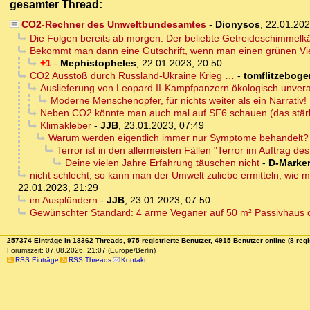
gesamter Thread:
CO2-Rechner des Umweltbundesamtes
-
Dionysos
,
22.01.202
Die Folgen bereits ab morgen: Der beliebte Getreideschimmelkäf
Bekommt man dann eine Gutschrift, wenn man einen grünen Vielf
+1
-
Mephistopheles
,
22.01.2023, 20:50
CO2 Ausstoß durch Russland-Ukraine Krieg …
-
tomflitzeboge
Auslieferung von Leopard II-Kampfpanzern ökologisch unvera
Moderne Menschenopfer, für nichts weiter als ein Narrativ! 
Neben CO2 könnte man auch mal auf SF6 schauen (das stär
Klimakleber
-
JJB
,
23.01.2023, 07:49
Warum werden eigentlich immer nur Symptome behandelt?
Terror ist in den allermeisten Fällen "Terror im Auftrag des
Deine vielen Jahre Erfahrung täuschen nicht
-
D-Marke
nicht schlecht, so kann man der Umwelt zuliebe ermitteln, wie 
22.01.2023, 21:29
im Ausplündern
-
JJB
,
23.01.2023, 07:50
Gewünschter Standard: 4 arme Veganer auf 50 m² Passivhaus 
257374 Einträge in 18362 Threads, 975 registrierte Benutzer, 4915 Benutzer online (8 regi
Forumszeit: 07.08.2026, 21:07 (Europe/Berlin)
RSS Einträge
RSS Threads
Kontakt