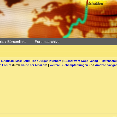
ts / Börsenlinks
Forumsarchive
 autark am Meer
|
Zum Tode Jürgen Küßners
|
Bücher vom Kopp-Verlag |
Datenschut
be Forum
durch
Käufe bei Amazon
! |
Weitere Buchempfehlungen
und
Amazonnavigat