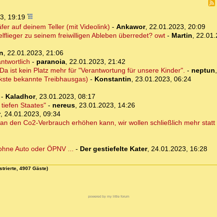
3, 19:19
er auf deinem Teller (mit Videolink)
-
Ankawor
,
22.01.2023, 20:09
lieger zu seinem freiwilligen Ableben überredet? owt
-
Martin
,
22.01.
n
,
22.01.2023, 21:06
ntwortlich
-
paranoia
,
22.01.2023, 21:42
Da ist kein Platz mehr für "Verantwortung für unsere Kinder".
-
neptun
kste bekannte Treibhausgas)
-
Konstantin
,
23.01.2023, 06:24
-
Kaladhor
,
23.01.2023, 08:17
 tiefen Staates"
-
nereus
,
23.01.2023, 14:26
r
,
24.01.2023, 09:34
man den Co2-Verbrauch erhöhen kann, wir wollen schließlich mehr stat
ohne Auto oder ÖPNV ...
-
Der gestiefelte Kater
,
24.01.2023, 16:28
strierte, 4907 Gäste)
powered by my little forum