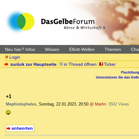
Neu hier? Infos
Wissen
Elliott-Wellen
Themen
Char
Login
zurück zur Hauptseite
in Thread öffnen
Ticker
Fluchtburg
Unterstützen Sie das Gel
+1
Mephistopheles
,
Sonntag, 22.01.2023, 20:50
@ Martin
3502 Views
antworten