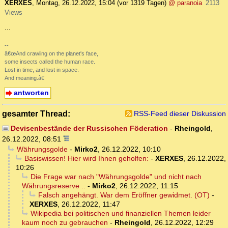
XERXES
,
Montag, 26.12.2022, 15:04
(vor 1319 Tagen)
@ paranoia
2113
Views
...
--
â€œAnd crawling on the planet's face,
some insects called the human race.
Lost in time, and lost in space.
And meaning.â€
antworten
gesamter Thread:
RSS-Feed dieser Diskussion
Devisenbestände der Russischen Föderation
-
Rheingold
,
26.12.2022, 08:51
Währungsgolde
-
Mirko2
,
26.12.2022, 10:10
Basiswissen! Hier wird Ihnen geholfen:
-
XERXES
,
26.12.2022,
10:26
Die Frage war nach "Währungsgolde" und nicht nach
Währungsreserve ..
-
Mirko2
,
26.12.2022, 11:15
Falsch angehängt. War dem Eröffner gewidmet. (OT)
-
XERXES
,
26.12.2022, 11:47
Wikipedia bei politischen und finanziellen Themen leider
kaum noch zu gebrauchen
-
Rheingold
,
26.12.2022, 12:29