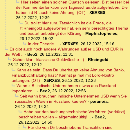
Hier selten einen solchen Quatsch gelesen. Bist besser bei
der Kommentarfunktion von Tagesschau.de aufgehoben. Die
haben i.d.R. auch keine Ahnung. (OT)
-
XERXES
,
26.12.2022, 12:39
Du trollst hier rum. Tatsächlich ist die Frage, die
@Rheingold aufgeworfen hat, ein sehr berechtigtes Thema
und bedarf unbedingt der Klärung
-
Mephistopheles
,
26.12.2022, 15:02
In der Theorie....
-
XERXES
,
26.12.2022, 15:16
Es gibt auch noch andere Währungen außer USD und EUR in
der Welt ..
-
Beo2
,
26.12.2022, 11:31
Schon klar - klassische Geldwäsche :-)
-
Rheingold
,
26.12.2022, 12:12
Kann es sein, Dass Du überhaupt keine Ahnung von Bank-,
Finanzbuchhaltung hast? Kannst ja mal mit Loro-Nostro
anfangen. (OT)
-
XERXES
,
26.12.2022, 12:28
Wenn z.B. indische Unternehmen etwas aus Russland
importieren ..
-
Beo2
,
26.12.2022, 12:56
Seit wann brauchen indische Unternehmen USD wenn Sie
russischen Waren in Russland kaufen?
-
paranoia
,
26.12.2022, 14:34
Habe nur das buchungstechnische Verfahren (verkürzt)
beschreiben wollen = allgemeingültig! ..
-
Beo2
,
26.12.2022, 14:50
Für die von Dir beschriebene Transaktion sind