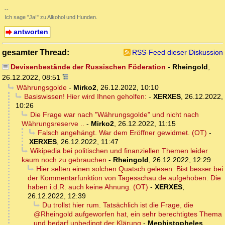
--
Ich sage "Ja!" zu Alkohol und Hunden.
antworten
gesamter Thread:
RSS-Feed dieser Diskussion
Devisenbestände der Russischen Föderation
-
Rheingold
,
26.12.2022, 08:51
Währungsgolde
-
Mirko2
,
26.12.2022, 10:10
Basiswissen! Hier wird Ihnen geholfen:
-
XERXES
,
26.12.2022,
10:26
Die Frage war nach "Währungsgolde" und nicht nach
Währungsreserve ..
-
Mirko2
,
26.12.2022, 11:15
Falsch angehängt. War dem Eröffner gewidmet. (OT)
-
XERXES
,
26.12.2022, 11:47
Wikipedia bei politischen und finanziellen Themen leider
kaum noch zu gebrauchen
-
Rheingold
,
26.12.2022, 12:29
Hier selten einen solchen Quatsch gelesen. Bist besser bei
der Kommentarfunktion von Tagesschau.de aufgehoben. Die
haben i.d.R. auch keine Ahnung. (OT)
-
XERXES
,
26.12.2022, 12:39
Du trollst hier rum. Tatsächlich ist die Frage, die
@Rheingold aufgeworfen hat, ein sehr berechtigtes Thema
und bedarf unbedingt der Klärung
-
Mephistopheles
,