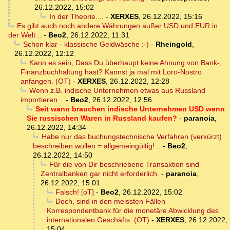
26.12.2022, 15:02
In der Theorie....
-
XERXES
,
26.12.2022, 15:16
Es gibt auch noch andere Währungen außer USD und EUR in
der Welt ..
-
Beo2
,
26.12.2022, 11:31
Schon klar - klassische Geldwäsche :-)
-
Rheingold
,
26.12.2022, 12:12
Kann es sein, Dass Du überhaupt keine Ahnung von Bank-,
Finanzbuchhaltung hast? Kannst ja mal mit Loro-Nostro
anfangen. (OT)
-
XERXES
,
26.12.2022, 12:28
Wenn z.B. indische Unternehmen etwas aus Russland
importieren ..
-
Beo2
,
26.12.2022, 12:56
Seit wann brauchen indische Unternehmen USD wenn
Sie russischen Waren in Russland kaufen?
-
paranoia
,
26.12.2022, 14:34
Habe nur das buchungstechnische Verfahren (verkürzt)
beschreiben wollen = allgemeingültig! ..
-
Beo2
,
26.12.2022, 14:50
Für die von Dir beschriebene Transaktion sind
Zentralbanken gar nicht erforderlich.
-
paranoia
,
26.12.2022, 15:01
Falsch! [oT]
-
Beo2
,
26.12.2022, 15:02
Doch, sind in den meissten Fällen
Korrespondentbank für die monetäre Abwicklung des
internationalen Geschäfts. (OT)
-
XERXES
,
26.12.2022,
15:04