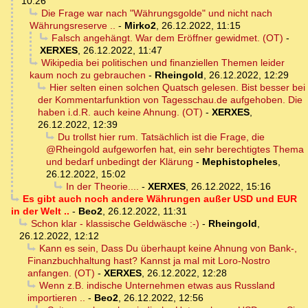
10:26
Die Frage war nach "Währungsgolde" und nicht nach
Währungsreserve ..
-
Mirko2
,
26.12.2022, 11:15
Falsch angehängt. War dem Eröffner gewidmet. (OT)
-
XERXES
,
26.12.2022, 11:47
Wikipedia bei politischen und finanziellen Themen leider
kaum noch zu gebrauchen
-
Rheingold
,
26.12.2022, 12:29
Hier selten einen solchen Quatsch gelesen. Bist besser bei
der Kommentarfunktion von Tagesschau.de aufgehoben. Die
haben i.d.R. auch keine Ahnung. (OT)
-
XERXES
,
26.12.2022, 12:39
Du trollst hier rum. Tatsächlich ist die Frage, die
@Rheingold aufgeworfen hat, ein sehr berechtigtes Thema
und bedarf unbedingt der Klärung
-
Mephistopheles
,
26.12.2022, 15:02
In der Theorie....
-
XERXES
,
26.12.2022, 15:16
Es gibt auch noch andere Währungen außer USD und EUR
in der Welt ..
-
Beo2
,
26.12.2022, 11:31
Schon klar - klassische Geldwäsche :-)
-
Rheingold
,
26.12.2022, 12:12
Kann es sein, Dass Du überhaupt keine Ahnung von Bank-,
Finanzbuchhaltung hast? Kannst ja mal mit Loro-Nostro
anfangen. (OT)
-
XERXES
,
26.12.2022, 12:28
Wenn z.B. indische Unternehmen etwas aus Russland
importieren ..
-
Beo2
,
26.12.2022, 12:56