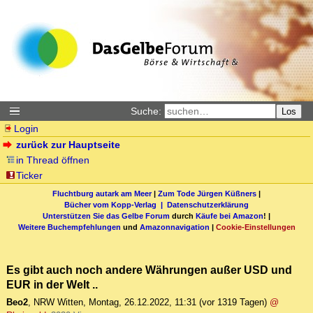
Suche:
Los
Login
zurück zur Hauptseite
in Thread öffnen
Ticker
Fluchtburg autark am Meer
|
Zum Tode Jürgen Küßners
|
Bücher vom Kopp-Verlag |
Datenschutzerklärung
Unterstützen Sie das Gelbe Forum
durch
Käufe bei Amazon
! |
Weitere Buchempfehlungen
und
Amazonnavigation
|
Cookie-Einstellungen
Es gibt auch noch andere Währungen außer USD und
EUR in der Welt ..
Beo2
,
NRW Witten
,
Montag, 26.12.2022, 11:31
(vor 1319 Tagen)
@