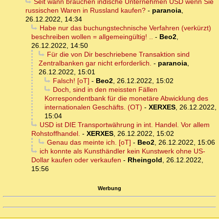
Seit wann brauchen indische Unternehmen USD wenn Sie
russischen Waren in Russland kaufen?
-
paranoia
,
26.12.2022, 14:34
Habe nur das buchungstechnische Verfahren (verkürzt)
beschreiben wollen = allgemeingültig! ..
-
Beo2
,
26.12.2022, 14:50
Für die von Dir beschriebene Transaktion sind
Zentralbanken gar nicht erforderlich.
-
paranoia
,
26.12.2022, 15:01
Falsch! [oT]
-
Beo2
,
26.12.2022, 15:02
Doch, sind in den meissten Fällen
Korrespondentbank für die monetäre Abwicklung des
internationalen Geschäfts. (OT)
-
XERXES
,
26.12.2022,
15:04
USD ist DIE Transportwährung in int. Handel. Vor allem
Rohstoffhandel.
-
XERXES
,
26.12.2022, 15:02
Genau das meinte ich. [oT]
-
Beo2
,
26.12.2022, 15:06
ich konnte als Kunsthändler kein Kunstwerk ohne US-
Dollar kaufen oder verkaufen
-
Rheingold
,
26.12.2022,
15:56
Werbung