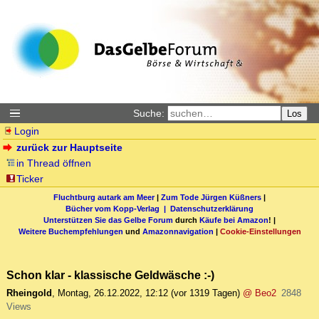
Suche:
Los
Login
zurück zur Hauptseite
in Thread öffnen
Ticker
Fluchtburg autark am Meer
|
Zum Tode Jürgen Küßners
|
Bücher vom Kopp-Verlag |
Datenschutzerklärung
Unterstützen Sie das Gelbe Forum
durch
Käufe bei Amazon
! |
Weitere Buchempfehlungen
und
Amazonnavigation
|
Cookie-Einstellungen
Schon klar - klassische Geldwäsche :-)
Rheingold
,
Montag, 26.12.2022, 12:12
(vor 1319 Tagen)
@ Beo2
2848
Views