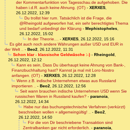
der Kommentarfunktion von Tagesschau.de aufgehoben. Die
haben i.d.R. auch keine Ahnung. (OT)
-
XERXES
,
26.12.2022, 12:39
Du trollst hier rum. Tatsächlich ist die Frage, die
@Rheingold aufgeworfen hat, ein sehr berechtigtes Thema
und bedarf unbedingt der Klärung
-
Mephistopheles
,
26.12.2022, 15:02
In der Theorie....
-
XERXES
,
26.12.2022, 15:16
Es gibt auch noch andere Währungen außer USD und EUR in
der Welt ..
-
Beo2
,
26.12.2022, 11:31
Schon klar - klassische Geldwäsche :-)
-
Rheingold
,
26.12.2022, 12:12
Kann es sein, Dass Du überhaupt keine Ahnung von Bank-,
Finanzbuchhaltung hast? Kannst ja mal mit Loro-Nostro
anfangen. (OT)
-
XERXES
,
26.12.2022, 12:28
Wenn z.B. indische Unternehmen etwas aus Russland
importieren ..
-
Beo2
,
26.12.2022, 12:56
Seit wann brauchen indische Unternehmen USD wenn Sie
russischen Waren in Russland kaufen?
-
paranoia
,
26.12.2022, 14:34
Habe nur das buchungstechnische Verfahren (verkürzt)
beschreiben wollen = allgemeingültig! ..
-
Beo2
,
26.12.2022, 14:50
Für die von Dir beschriebene Transaktion sind
Zentralbanken gar nicht erforderlich.
-
paranoia
,