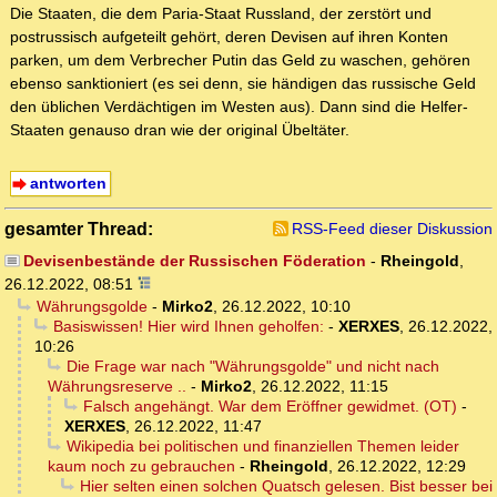
Die Staaten, die dem Paria-Staat Russland, der zerstört und
postrussisch aufgeteilt gehört, deren Devisen auf ihren Konten
parken, um dem Verbrecher Putin das Geld zu waschen, gehören
ebenso sanktioniert (es sei denn, sie händigen das russische Geld
den üblichen Verdächtigen im Westen aus). Dann sind die Helfer-
Staaten genauso dran wie der original Übeltäter.
antworten
gesamter Thread:
RSS-Feed dieser Diskussion
Devisenbestände der Russischen Föderation
-
Rheingold
,
26.12.2022, 08:51
Währungsgolde
-
Mirko2
,
26.12.2022, 10:10
Basiswissen! Hier wird Ihnen geholfen:
-
XERXES
,
26.12.2022,
10:26
Die Frage war nach "Währungsgolde" und nicht nach
Währungsreserve ..
-
Mirko2
,
26.12.2022, 11:15
Falsch angehängt. War dem Eröffner gewidmet. (OT)
-
XERXES
,
26.12.2022, 11:47
Wikipedia bei politischen und finanziellen Themen leider
kaum noch zu gebrauchen
-
Rheingold
,
26.12.2022, 12:29
Hier selten einen solchen Quatsch gelesen. Bist besser bei