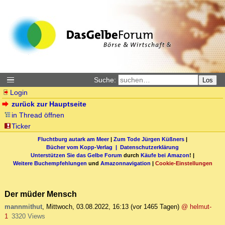
Suche:
Los
Login
zurück zur Hauptseite
in Thread öffnen
Ticker
Fluchtburg autark am Meer
|
Zum Tode Jürgen Küßners
|
Bücher vom Kopp-Verlag |
Datenschutzerklärung
Unterstützen Sie das Gelbe Forum
durch
Käufe bei Amazon
! |
Weitere Buchempfehlungen
und
Amazonnavigation
|
Cookie-Einstellungen
Der müder Mensch
mannmithut
,
Mittwoch, 03.08.2022, 16:13
(vor 1465 Tagen)
@ helmut-
1
3320 Views