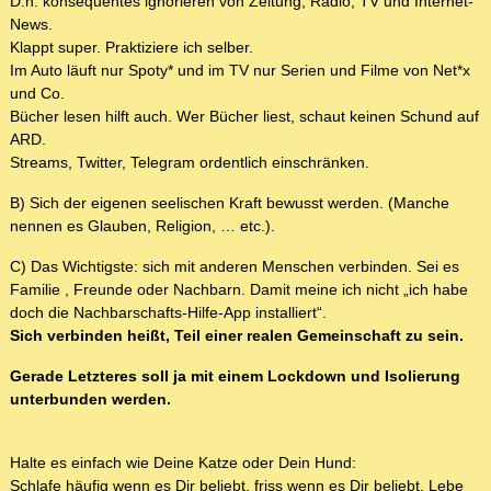
D.h. konsequentes ignorieren von Zeitung, Radio, TV und Internet-
News.
Klappt super. Praktiziere ich selber.
Im Auto läuft nur Spoty* und im TV nur Serien und Filme von Net*x
und Co.
Bücher lesen hilft auch. Wer Bücher liest, schaut keinen Schund auf
ARD.
Streams, Twitter, Telegram ordentlich einschränken.
B) Sich der eigenen seelischen Kraft bewusst werden. (Manche
nennen es Glauben, Religion, … etc.).
C) Das Wichtigste: sich mit anderen Menschen verbinden. Sei es
Familie , Freunde oder Nachbarn. Damit meine ich nicht „ich habe
doch die Nachbarschafts-Hilfe-App installiert“.
Sich verbinden heißt, Teil einer realen Gemeinschaft zu sein.
Gerade Letzteres soll ja mit einem Lockdown und Isolierung
unterbunden werden.
Halte es einfach wie Deine Katze oder Dein Hund:
Schlafe häufig wenn es Dir beliebt, friss wenn es Dir beliebt. Lebe