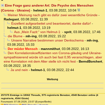
Eine Frage ganz anderer Art: Die Psyche des Menschen
(Corona - Ukraine)
-
helmut-1
,
03.08.2022, 10:04
Meiner Meinung nach gibt es dafür zwei wesentliche Gründe
-
Radegast
,
03.08.2022, 11:39
Exzellent aufgearbeitet und beantwortet, danke dafür!
-
helmut-1
,
03.08.2022, 13:19
Aus „Mein Fazit:“ von Helmut-1:
-
sprit
,
03.08.2022, 17:46
die Blume
-
mh-ing
,
03.08.2022, 15:22
Unsere Narrative bestimmen unser Denkschema
-
mh-ing
,
03.08.2022, 15:33
Der müder Mensch
-
mannmithut
,
03.08.2022, 16:13
Den Korrelationskoeffizienten von Corona-gläubig und Ukraine-
sympathisierend würde ich auch bei fast 0,95 veranschlagen, aber
eine Korrelation mit dem Alter stelle ich nicht fest
-
BerndBorchert
,
03.08.2022, 18:35
Ja und nein
-
helmut-1
,
03.08.2022, 22:44
Werbung
257375 Einträge in 18362 Threads, 975 registrierte Benutzer, 4548 Benutzer online (4
registrierte, 4544 Gäste)
Forumszeit: 07.08.2026, 23:07 (Europe/Berlin)
RSS Einträge
RSS Threads
Kontakt