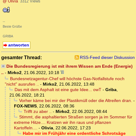
@ Olivia
3312 Views
--
Beste Grüße
GRIBA
antworten
gesamter Thread:
RSS-Feed dieser Diskussion
Die Bundesregierung ist mit ihrem Wissen am Ende (Energie)
..
-
Mirko2
,
21.06.2022, 10:18
Bundesnetzagentur-Chef will höchste Gas-Notfallstufe noch
"nicht" ausrufen ..
-
Mirko2
,
21.06.2022, 13:48
Das mit dem Asphalt ist eine gute Idee... owT
-
Griba
,
21.06.2022, 18:21
Vorher käme bei mir der Plastikmüll oder die Altreifen dran.
-
FOX-NEWS
,
22.06.2022, 08:36
Trifft zu aber ..
-
Mirko2
,
22.06.2022, 08:44
Stimmt, die asphaltierten Straßen sorgen ja im Sommer für
extreme Hitze.... Kratzen wir ihn raus und pflanzen
Kartoffeln....
-
Olivia
,
22.06.2022, 17:23
Habe mir im Frühjähr eine ordentliche Schrotsäge