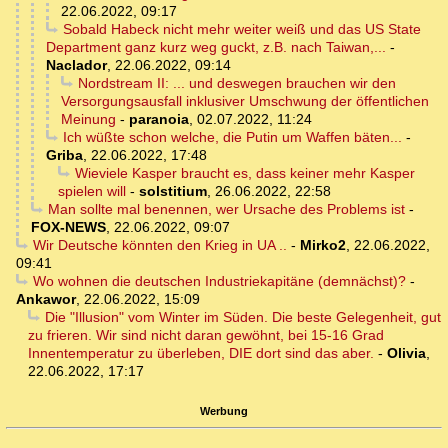
22.06.2022, 09:17
Sobald Habeck nicht mehr weiter weiß und das US State
Department ganz kurz weg guckt, z.B. nach Taiwan,...
-
Naclador
,
22.06.2022, 09:14
Nordstream II: ... und deswegen brauchen wir den
Versorgungsausfall inklusiver Umschwung der öffentlichen
Meinung
-
paranoia
,
02.07.2022, 11:24
Ich wüßte schon welche, die Putin um Waffen bäten...
-
Griba
,
22.06.2022, 17:48
Wieviele Kasper braucht es, dass keiner mehr Kasper
spielen will
-
solstitium
,
26.06.2022, 22:58
Man sollte mal benennen, wer Ursache des Problems ist
-
FOX-NEWS
,
22.06.2022, 09:07
Wir Deutsche könnten den Krieg in UA ..
-
Mirko2
,
22.06.2022,
09:41
Wo wohnen die deutschen Industriekapitäne (demnächst)?
-
Ankawor
,
22.06.2022, 15:09
Die "Illusion" vom Winter im Süden. Die beste Gelegenheit, gut
zu frieren. Wir sind nicht daran gewöhnt, bei 15-16 Grad
Innentemperatur zu überleben, DIE dort sind das aber.
-
Olivia
,
22.06.2022, 17:17
Werbung