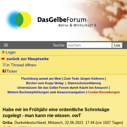
Suche:
Los
Login
zurück zur Hauptseite
in Thread öffnen
Ticker
Fluchtburg autark am Meer
|
Zum Tode Jürgen Küßners
|
Bücher vom Kopp-Verlag |
Datenschutzerklärung
Unterstützen Sie das Gelbe Forum
durch
Käufe bei Amazon
! |
Weitere Buchempfehlungen
und
Amazonnavigation
|
Cookie-Einstellungen
Habe mir im Frühjähr eine ordentliche Schrotsäge
zugelegt - man kann nie wissen. owT
Griba
,
Dunkeldeutschland
,
Mittwoch, 22.06.2022, 17:44
(vor 1507 Tagen)