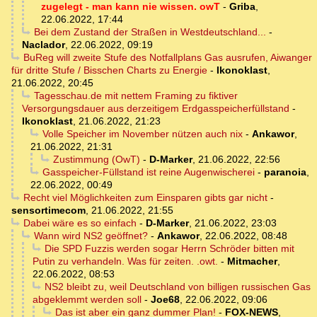
zugelegt - man kann nie wissen. owT
-
Griba
,
22.06.2022, 17:44
Bei dem Zustand der Straßen in Westdeutschland...
-
Naclador
,
22.06.2022, 09:19
BuReg will zweite Stufe des Notfallplans Gas ausrufen, Aiwanger
für dritte Stufe / Bisschen Charts zu Energie
-
Ikonoklast
,
21.06.2022, 20:45
Tagesschau.de mit nettem Framing zu fiktiver
Versorgungsdauer aus derzeitigem Erdgasspeicherfüllstand
-
Ikonoklast
,
21.06.2022, 21:23
Volle Speicher im November nützen auch nix
-
Ankawor
,
21.06.2022, 21:31
Zustimmung (OwT)
-
D-Marker
,
21.06.2022, 22:56
Gasspeicher-Füllstand ist reine Augenwischerei
-
paranoia
,
22.06.2022, 00:49
Recht viel Möglichkeiten zum Einsparen gibts gar nicht
-
sensortimecom
,
21.06.2022, 21:55
Dabei wäre es so einfach
-
D-Marker
,
21.06.2022, 23:03
Wann wird NS2 geöffnet?
-
Ankawor
,
22.06.2022, 08:48
Die SPD Fuzzis werden sogar Herrn Schröder bitten mit
Putin zu verhandeln. Was für zeiten. .owt.
-
Mitmacher
,
22.06.2022, 08:53
NS2 bleibt zu, weil Deutschland von billigen russischen Gas
abgeklemmt werden soll
-
Joe68
,
22.06.2022, 09:06
Das ist aber ein ganz dummer Plan!
-
FOX-NEWS
,