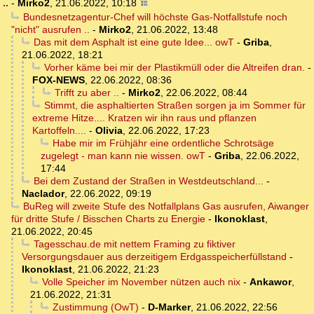
..
-
Mirko2
,
21.06.2022, 10:18
Bundesnetzagentur-Chef will höchste Gas-Notfallstufe noch
"nicht" ausrufen ..
-
Mirko2
,
21.06.2022, 13:48
Das mit dem Asphalt ist eine gute Idee... owT
-
Griba
,
21.06.2022, 18:21
Vorher käme bei mir der Plastikmüll oder die Altreifen dran.
-
FOX-NEWS
,
22.06.2022, 08:36
Trifft zu aber ..
-
Mirko2
,
22.06.2022, 08:44
Stimmt, die asphaltierten Straßen sorgen ja im Sommer für
extreme Hitze.... Kratzen wir ihn raus und pflanzen
Kartoffeln....
-
Olivia
,
22.06.2022, 17:23
Habe mir im Frühjähr eine ordentliche Schrotsäge
zugelegt - man kann nie wissen. owT
-
Griba
,
22.06.2022,
17:44
Bei dem Zustand der Straßen in Westdeutschland...
-
Naclador
,
22.06.2022, 09:19
BuReg will zweite Stufe des Notfallplans Gas ausrufen, Aiwanger
für dritte Stufe / Bisschen Charts zu Energie
-
Ikonoklast
,
21.06.2022, 20:45
Tagesschau.de mit nettem Framing zu fiktiver
Versorgungsdauer aus derzeitigem Erdgasspeicherfüllstand
-
Ikonoklast
,
21.06.2022, 21:23
Volle Speicher im November nützen auch nix
-
Ankawor
,
21.06.2022, 21:31
Zustimmung (OwT)
-
D-Marker
,
21.06.2022, 22:56