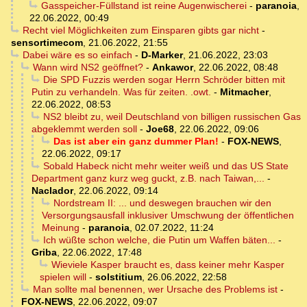
Gasspeicher-Füllstand ist reine Augenwischerei
-
paranoia
,
22.06.2022, 00:49
Recht viel Möglichkeiten zum Einsparen gibts gar nicht
-
sensortimecom
,
21.06.2022, 21:55
Dabei wäre es so einfach
-
D-Marker
,
21.06.2022, 23:03
Wann wird NS2 geöffnet?
-
Ankawor
,
22.06.2022, 08:48
Die SPD Fuzzis werden sogar Herrn Schröder bitten mit
Putin zu verhandeln. Was für zeiten. .owt.
-
Mitmacher
,
22.06.2022, 08:53
NS2 bleibt zu, weil Deutschland von billigen russischen Gas
abgeklemmt werden soll
-
Joe68
,
22.06.2022, 09:06
Das ist aber ein ganz dummer Plan!
-
FOX-NEWS
,
22.06.2022, 09:17
Sobald Habeck nicht mehr weiter weiß und das US State
Department ganz kurz weg guckt, z.B. nach Taiwan,...
-
Naclador
,
22.06.2022, 09:14
Nordstream II: ... und deswegen brauchen wir den
Versorgungsausfall inklusiver Umschwung der öffentlichen
Meinung
-
paranoia
,
02.07.2022, 11:24
Ich wüßte schon welche, die Putin um Waffen bäten...
-
Griba
,
22.06.2022, 17:48
Wieviele Kasper braucht es, dass keiner mehr Kasper
spielen will
-
solstitium
,
26.06.2022, 22:58
Man sollte mal benennen, wer Ursache des Problems ist
-
FOX-NEWS
,
22.06.2022, 09:07