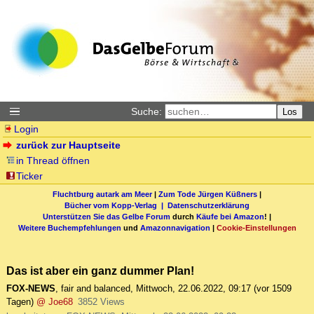
Suche:
Los
Login
zurück zur Hauptseite
in Thread öffnen
Ticker
Fluchtburg autark am Meer
|
Zum Tode Jürgen Küßners
|
Bücher vom Kopp-Verlag |
Datenschutzerklärung
Unterstützen Sie das Gelbe Forum
durch
Käufe bei Amazon
! |
Weitere Buchempfehlungen
und
Amazonnavigation
|
Cookie-Einstellungen
Das ist aber ein ganz dummer Plan!
FOX-NEWS
,
fair and balanced
,
Mittwoch, 22.06.2022, 09:17
(vor 1509
Tagen)
@ Joe68
3852 Views