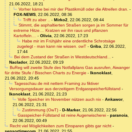
21.06.2022, 18:21
Vorher käme bei mir der Plastikmüll oder die Altreifen dran.
-
FOX-NEWS
,
22.06.2022, 08:36
Trifft zu aber ..
-
Mirko2
,
22.06.2022, 08:44
Stimmt, die asphaltierten Straßen sorgen ja im Sommer für
extreme Hitze.... Kratzen wir ihn raus und pflanzen
Kartoffeln....
-
Olivia
,
22.06.2022, 17:23
Habe mir im Frühjähr eine ordentliche Schrotsäge
zugelegt - man kann nie wissen. owT
-
Griba
,
22.06.2022,
17:44
Bei dem Zustand der Straßen in Westdeutschland...
-
Naclador
,
22.06.2022, 09:19
BuReg will zweite Stufe des Notfallplans Gas ausrufen, Aiwanger
für dritte Stufe / Bisschen Charts zu Energie
-
Ikonoklast
,
21.06.2022, 20:45
Tagesschau.de mit nettem Framing zu fiktiver
Versorgungsdauer aus derzeitigem Erdgasspeicherfüllstand
-
Ikonoklast
,
21.06.2022, 21:23
Volle Speicher im November nützen auch nix
-
Ankawor
,
21.06.2022, 21:31
Zustimmung (OwT)
-
D-Marker
,
21.06.2022, 22:56
Gasspeicher-Füllstand ist reine Augenwischerei
-
paranoia
,
22.06.2022, 00:49
Recht viel Möglichkeiten zum Einsparen gibts gar nicht
-
sensortimecom
,
21.06.2022, 21:55