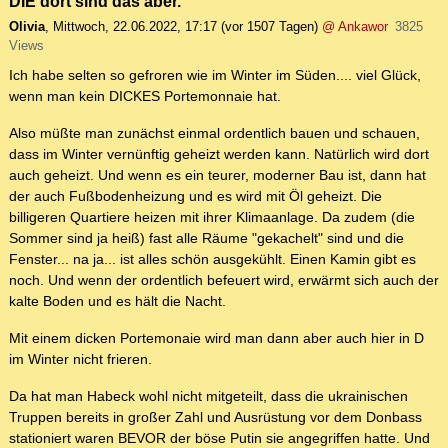
DIE dort sind das aber.
Olivia
,
Mittwoch, 22.06.2022, 17:17
(vor 1507 Tagen)
@ Ankawor
3825
Views
Ich habe selten so gefroren wie im Winter im Süden.... viel Glück,
wenn man kein DICKES Portemonnaie hat.
Also müßte man zunächst einmal ordentlich bauen und schauen,
dass im Winter vernünftig geheizt werden kann. Natürlich wird dort
auch geheizt. Und wenn es ein teurer, moderner Bau ist, dann hat
der auch Fußbodenheizung und es wird mit Öl geheizt. Die
billigeren Quartiere heizen mit ihrer Klimaanlage. Da zudem (die
Sommer sind ja heiß) fast alle Räume "gekachelt" sind und die
Fenster... na ja... ist alles schön ausgekühlt. Einen Kamin gibt es
noch. Und wenn der ordentlich befeuert wird, erwärmt sich auch der
kalte Boden und es hält die Nacht.
Mit einem dicken Portemonaie wird man dann aber auch hier in D
im Winter nicht frieren.
Da hat man Habeck wohl nicht mitgeteilt, dass die ukrainischen
Truppen bereits in großer Zahl und Ausrüstung vor dem Donbass
stationiert waren BEVOR der böse Putin sie angegriffen hatte. Und