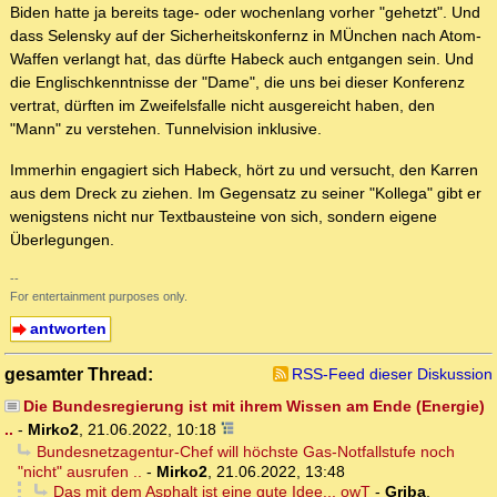
Biden hatte ja bereits tage- oder wochenlang vorher "gehetzt". Und
dass Selensky auf der Sicherheitskonfernz in MÜnchen nach Atom-
Waffen verlangt hat, das dürfte Habeck auch entgangen sein. Und
die Englischkenntnisse der "Dame", die uns bei dieser Konferenz
vertrat, dürften im Zweifelsfalle nicht ausgereicht haben, den
"Mann" zu verstehen. Tunnelvision inklusive.
Immerhin engagiert sich Habeck, hört zu und versucht, den Karren
aus dem Dreck zu ziehen. Im Gegensatz zu seiner "Kollega" gibt er
wenigstens nicht nur Textbausteine von sich, sondern eigene
Überlegungen.
--
For entertainment purposes only.
antworten
gesamter Thread:
RSS-Feed dieser Diskussion
Die Bundesregierung ist mit ihrem Wissen am Ende (Energie)
..
-
Mirko2
,
21.06.2022, 10:18
Bundesnetzagentur-Chef will höchste Gas-Notfallstufe noch
"nicht" ausrufen ..
-
Mirko2
,
21.06.2022, 13:48
Das mit dem Asphalt ist eine gute Idee... owT
-
Griba
,