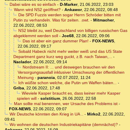
Dabei wäre es so einfach
-
D-Marker
,
21.06.2022, 23:03
Wann wird NS2 geöffnet?
-
Ankawor
,
22.06.2022, 08:48
Die SPD Fuzzis werden sogar Herrn Schröder bitten mit
Putin zu verhandeln. Was für zeiten. .owt.
-
Mitmacher
,
22.06.2022, 08:53
NS2 bleibt zu, weil Deutschland von billigen russischen Gas
abgeklemmt werden soll
-
Joe68
,
22.06.2022, 09:06
Das ist aber ein ganz dummer Plan!
-
FOX-NEWS
,
22.06.2022, 09:17
Sobald Habeck nicht mehr weiter weiß und das US State
Department ganz kurz weg guckt, z.B. nach Taiwan,...
-
Naclador
,
22.06.2022, 09:14
Nordstream II: ... und deswegen brauchen wir den
Versorgungsausfall inklusiver Umschwung der öffentlichen
Meinung
-
paranoia
,
02.07.2022, 11:24
Ich wüßte schon welche, die Putin um Waffen bäten...
-
Griba
,
22.06.2022, 17:48
Wieviele Kasper braucht es, dass keiner mehr Kasper
spielen will
-
solstitium
,
26.06.2022, 22:58
Man sollte mal benennen, wer Ursache des Problems ist
-
FOX-NEWS
,
22.06.2022, 09:07
Wir Deutsche könnten den Krieg in UA ..
-
Mirko2
,
22.06.2022,
09:41
Wo wohnen die deutschen Industriekapitäne (demnächst)?
-
Ankawor
,
22.06.2022, 15:09