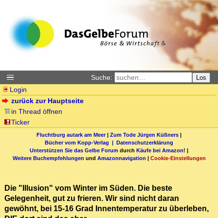
Suche:
Los
Login
zurück zur Hauptseite
in Thread öffnen
Ticker
Fluchtburg autark am Meer
|
Zum Tode Jürgen Küßners
|
Bücher vom Kopp-Verlag |
Datenschutzerklärung
Unterstützen Sie das Gelbe Forum
durch
Käufe bei Amazon
! |
Weitere Buchempfehlungen
und
Amazonnavigation
|
Cookie-Einstellungen
Die "Illusion" vom Winter im Süden. Die beste
Gelegenheit, gut zu frieren. Wir sind nicht daran
gewöhnt, bei 15-16 Grad Innentemperatur zu überleben,