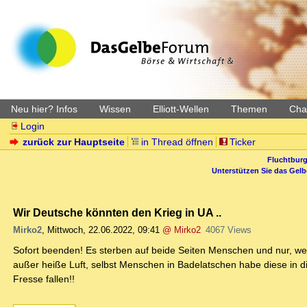
Neu hier? Infos
Wissen
Elliott-Wellen
Themen
Char
Login
zurück zur Hauptseite
in Thread öffnen
Ticker
Fluchtburg
Unterstützen Sie das Gel
Wir Deutsche könnten den Krieg in UA ..
Mirko2
,
Mittwoch, 22.06.2022, 09:41
@ Mirko2
4067 Views
Sofort beenden! Es sterben auf beide Seiten Menschen und nur, weil 
außer heiße Luft, selbst Menschen in Badelatschen habe diese in die
Fresse fallen!!