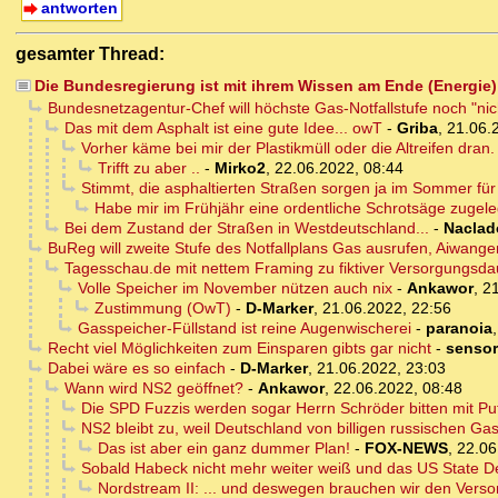
antworten
gesamter Thread:
Die Bundesregierung ist mit ihrem Wissen am Ende (Energie) 
Bundesnetzagentur-Chef will höchste Gas-Notfallstufe noch "nich
Das mit dem Asphalt ist eine gute Idee... owT
-
Griba
,
21.06.
Vorher käme bei mir der Plastikmüll oder die Altreifen dran.
Trifft zu aber ..
-
Mirko2
,
22.06.2022, 08:44
Stimmt, die asphaltierten Straßen sorgen ja im Sommer für e
Habe mir im Frühjähr eine ordentliche Schrotsäge zugel
Bei dem Zustand der Straßen in Westdeutschland...
-
Naclad
BuReg will zweite Stufe des Notfallplans Gas ausrufen, Aiwanger 
Tagesschau.de mit nettem Framing zu fiktiver Versorgungsda
Volle Speicher im November nützen auch nix
-
Ankawor
,
21
Zustimmung (OwT)
-
D-Marker
,
21.06.2022, 22:56
Gasspeicher-Füllstand ist reine Augenwischerei
-
paranoia
Recht viel Möglichkeiten zum Einsparen gibts gar nicht
-
senso
Dabei wäre es so einfach
-
D-Marker
,
21.06.2022, 23:03
Wann wird NS2 geöffnet?
-
Ankawor
,
22.06.2022, 08:48
Die SPD Fuzzis werden sogar Herrn Schröder bitten mit Puti
NS2 bleibt zu, weil Deutschland von billigen russischen G
Das ist aber ein ganz dummer Plan!
-
FOX-NEWS
,
22.06
Sobald Habeck nicht mehr weiter weiß und das US State De
Nordstream II: ... und deswegen brauchen wir den Verso