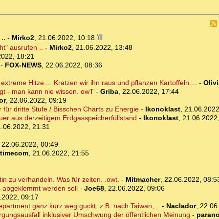
..
-
Mirko2
,
21.06.2022, 10:18
t" ausrufen ..
-
Mirko2
,
21.06.2022, 13:48
2022, 18:21
-
FOX-NEWS
,
22.06.2022, 08:36
xtreme Hitze.... Kratzen wir ihn raus und pflanzen Kartoffeln....
-
Oliv
egt - man kann nie wissen. owT
-
Griba
,
22.06.2022, 17:44
or
,
22.06.2022, 09:19
für dritte Stufe / Bisschen Charts zu Energie
-
Ikonoklast
,
21.06.2022
uer aus derzeitigem Erdgasspeicherfüllstand
-
Ikonoklast
,
21.06.2022,
.06.2022, 21:31
,
22.06.2022, 00:49
rtimecom
,
21.06.2022, 21:55
n zu verhandeln. Was für zeiten. .owt.
-
Mitmacher
,
22.06.2022, 08:5
as abgeklemmt werden soll
-
Joe68
,
22.06.2022, 09:06
.2022, 09:17
partment ganz kurz weg guckt, z.B. nach Taiwan,...
-
Naclador
,
22.06
rgungsausfall inklusiver Umschwung der öffentlichen Meinung
-
parano