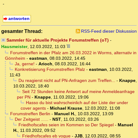
-
antworten
gesamter Thread:
RSS-Feed dieser Diskussion
Sammler für aktuelle Projekte Forumstreffen (oT)
-
Hausmeister
,
12.03.2022, 11:03
Forumstreffen in der Pfalz am 26.03.2022 in Worms, alternativ in
Gönnheim
-
eastman
,
08.03.2022, 14:45
Ja, gerne!
-
Arioch
,
08.03.2022, 16:44
Konkretisierung Forumstreffen Pfalz
-
eastman
,
10.03.2022,
11:43
Du reagierst nicht auf PN-Anfragen zum Treffen...
-
Knappe
,
10.03.2022, 18:40
Seit 72 Stunden keine Antwort auf meine Anmeldeanfrage
per PN
-
Knappe
,
11.03.2022, 19:06
Hasso du bist wahrscheinlich auf der Liste der under
cover agents
-
Michael Krause
,
12.03.2022, 11:08
Forumstreffen Berlin
-
Manuel H.
,
10.03.2022, 13:09
Der Zeitgeist ......
-
NST
,
11.03.2022, 03:26
Friedhofscafes seien im Kommen so Der Spiegel
-
Manuel
H.
,
11.03.2022, 09:52
Friedhofscafes eb vogue
-
JJB
,
12.03.2022, 08:55