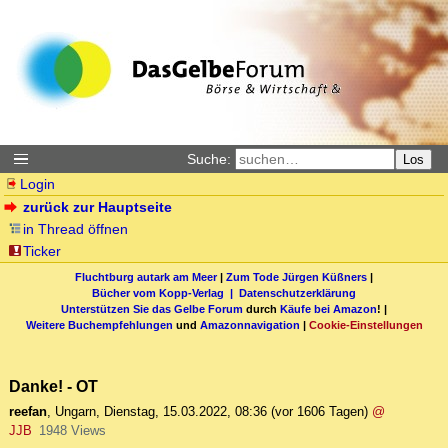
Suche:
Los
Login
zurück zur Hauptseite
in Thread öffnen
Ticker
Fluchtburg autark am Meer
|
Zum Tode Jürgen Küßners
|
Bücher vom Kopp-Verlag |
Datenschutzerklärung
Unterstützen Sie das Gelbe Forum
durch
Käufe bei Amazon
! |
Weitere Buchempfehlungen
und
Amazonnavigation
|
Cookie-Einstellungen
Danke! - OT
reefan
,
Ungarn
,
Dienstag, 15.03.2022, 08:36
(vor 1606 Tagen)
@
JJB
1948 Views