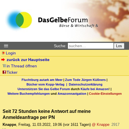
Suche:
Los
Login
zurück zur Hauptseite
in Thread öffnen
Ticker
Fluchtburg autark am Meer
|
Zum Tode Jürgen Küßners
|
Bücher vom Kopp-Verlag |
Datenschutzerklärung
Unterstützen Sie das Gelbe Forum
durch
Käufe bei Amazon
! |
Weitere Buchempfehlungen
und
Amazonnavigation
|
Cookie-Einstellungen
Seit 72 Stunden keine Antwort auf meine
Anmeldeanfrage per PN
Knappe
,
Freitag, 11.03.2022, 19:06
(vor 1611 Tagen)
@ Knappe
2917