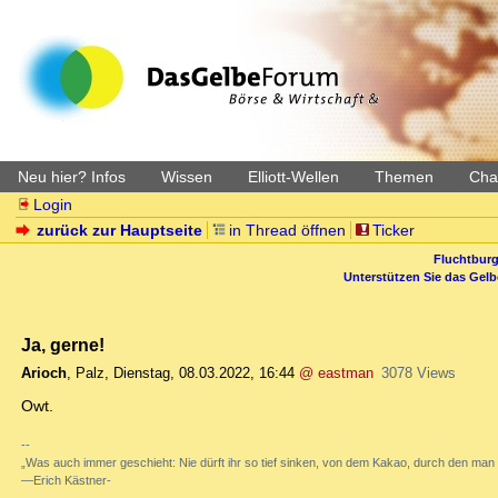
Neu hier? Infos
Wissen
Elliott-Wellen
Themen
Char
Login
zurück zur Hauptseite
in Thread öffnen
Ticker
Fluchtburg
Unterstützen Sie das Gel
Ja, gerne!
Arioch
,
Palz
,
Dienstag, 08.03.2022, 16:44
@ eastman
3078 Views
Owt.
--
„Was auch immer geschieht: Nie dürft ihr so tief sinken, von dem Kakao, durch den man 
―Erich Kästner-