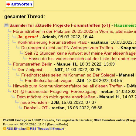
antworten
gesamter Thread:
Sammler für aktuelle Projekte Forumstreffen (oT)
-
Hausmeist
Forumstreffen in der Pfalz am 26.03.2022 in Worms, alternativ
Ja, gerne!
-
Arioch
,
08.03.2022, 16:44
Konkretisierung Forumstreffen Pfalz
-
eastman
,
10.03.2022, 
Du reagierst nicht auf PN-Anfragen zum Treffen...
-
Knapp
Seit 72 Stunden keine Antwort auf meine Anmeldeanfrage
Hasso du bist wahrscheinlich auf der Liste der under co
Forumstreffen Berlin
-
Manuel H.
,
10.03.2022, 13:09
Der Zeitgeist ......
-
NST
,
11.03.2022, 03:26
Friedhofscafes seien im Kommen so Der Spiegel
-
Manuel 
Friedhofscafes eb vogue
-
JJB
,
12.03.2022, 08:55
Hinweis zum Kommunikationsfaktor bei all diesen Treffen
-
D-Ma
OT @Hausmeister Frage wg. Forenzugang
-
reefan
,
14.03.202
Dem möchte ich mich gerne anschließen
-
Manuel H.
,
14.03.
neue Foristen
-
JJB
,
15.03.2022, 07:37
Danke! - OT
-
reefan
,
15.03.2022, 08:36
257360 Einträge in 18362 Threads, 975 registrierte Benutzer, 3626 Benutzer online (9 regi
Forumszeit: 07.08.2026, 11:01 (Europe/Berlin)
RSS Einträge
RSS Threads
Kontakt