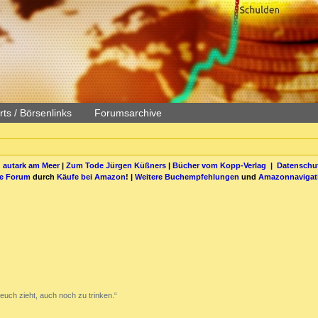
ts / Börsenlinks
Forumsarchive
 autark am Meer
|
Zum Tode Jürgen Küßners
|
Bücher vom Kopp-Verlag |
Datenschut
be Forum
durch
Käufe bei Amazon
! |
Weitere Buchempfehlungen
und
Amazonnavigat
euch zieht, auch noch zu trinken.“