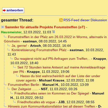
antworten
gesamter Thread:
RSS-Feed dieser Diskussion
Sammler für aktuelle Projekte Forumstreffen (oT)
-
Hausmeister
,
12.03.2022, 11:03
Forumstreffen in der Pfalz am 26.03.2022 in Worms, alternativ in
Gönnheim
-
eastman
,
08.03.2022, 14:45
Ja, gerne!
-
Arioch
,
08.03.2022, 16:44
Konkretisierung Forumstreffen Pfalz
-
eastman
,
10.03.2022,
11:43
Du reagierst nicht auf PN-Anfragen zum Treffen...
-
Knappe
,
10.03.2022, 18:40
Seit 72 Stunden keine Antwort auf meine Anmeldeanfrage
per PN
-
Knappe
,
11.03.2022, 19:06
Hasso du bist wahrscheinlich auf der Liste der under
cover agents
-
Michael Krause
,
12.03.2022, 11:08
Forumstreffen Berlin
-
Manuel H.
,
10.03.2022, 13:09
Der Zeitgeist ......
-
NST
,
11.03.2022, 03:26
Friedhofscafes seien im Kommen so Der Spiegel
-
Manuel
H.
,
11.03.2022, 09:52
Friedhofscafes eb vogue
-
JJB
,
12.03.2022, 08:55
Hinweis zum Kommunikationsfaktor bei all diesen Treffen
-
D-