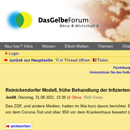
Neu hier? Infos
Wissen
Elliott-Wellen
Themen
Char
Login
zurück zur Hauptseite
in Thread öffnen
Ticker
Fluchtburg
Unterstützen Sie das Gel
Reinickendorfer Modell, frühe Behandlung der Infizierten
Joe68
,
Dienstag, 31.08.2021, 13:38
@ Olivia
3569 Views
Das ZDF, und andere Medien, hatten im Mai kurz davon berichtet. Ei
vor dem Corona Tod und über 950 vor dem Krankenhaus bewahrt (du
antworten