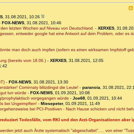
S
,
31.08.2021, 10:26
-
FOX-NEWS
,
31.08.2021, 10:46
in den letzten Wochen auf Niveau von Deutschland.
-
XERXES
,
31.08.20
rgessen, entweder google hat eine Antwort auf dein Problem, oder es is
 könnte man doch auch impfen (sofern es einen wirksamen Impfstoff g
ung (bereits vom 18.06.)
-
XERXES
,
31.08.2021, 12:05
1:42
wT)
-
FOX-NEWS
,
31.08.2021, 13:30
rstärker! Comirnaty blitzdingst die Leute!
-
paranoia
,
31.08.2021, 22:
gut tun würde
-
FOX-NEWS
,
01.09.2021, 10:08
tig/prophylaktisch vorgegangen würde
-
Joe68
,
01.09.2021, 10:44
ls bei Ungeimpften!
-
Miesepeter
,
01.09.2021, 11:49
 Vorgehensweise bei PCI-Positiven - Nach Hause schicken und nicht beha
 reduziert Todesfälle, vom RKI und den Arzt-Organisationen aber i
en jetzt auch Ärzte systematisch "abgeschaltet"..... von einer "Tussi",