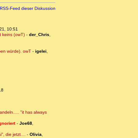
RSS-Feed dieser Diskussion
21, 10:51
t keins (owT)
-
der_Chris
,
eben würde). owT
-
igelei
,
18
ndeln..... "it has always
gnoriert
-
Joe68
,
 die jetzt....
-
Olivia
,