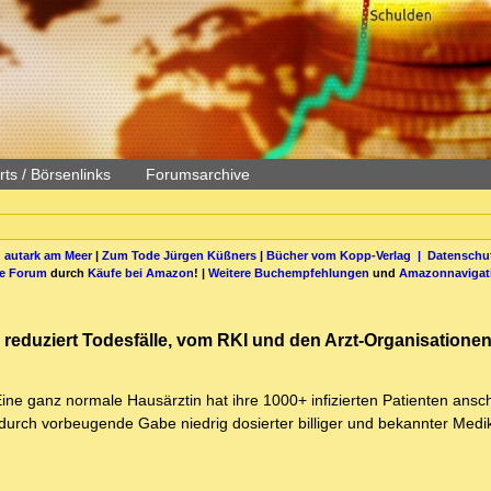
ts / Börsenlinks
Forumsarchive
 autark am Meer
|
Zum Tode Jürgen Küßners
|
Bücher vom Kopp-Verlag |
Datenschut
be Forum
durch
Käufe bei Amazon
! |
Weitere Buchempfehlungen
und
Amazonnavigat
 reduziert Todesfälle, vom RKI und den Arzt-Organisationen
ne ganz normale Hausärztin hat ihre 1000+ infizierten Patienten ansc
rch vorbeugende Gabe niedrig dosierter billiger und bekannter Medi