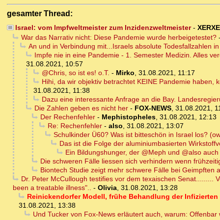
gesamter Thread:
Israel: vom Impfweltmeister zum Inzidenzweltmeister
-
XERXE
War das Narrativ nicht: Diese Pandemie wurde herbeigetestet?
An und in Verbindung mit...Israels absolute Todesfallzahlen 
Impfe nie in eine Pandemie - 1. Semester Medizin. Alles ve
31.08.2021, 10:57
@Chris, so ist es! o.T.
-
Mirko
,
31.08.2021, 11:17
Hihi, da wir objektiv betrachtet KEINE Pandemie haben,
31.08.2021, 11:38
Dazu eine interessante Anfrage an die Bay. Landesregier
Die Zahlen geben es nicht her
-
FOX-NEWS
,
31.08.2021, 1
Der Rechenfehler
-
Mephistopheles
,
31.08.2021, 12:13
Re: Rechenfehler
-
also
,
31.08.2021, 13:07
Schulkinder Ü60? Was ist bitteschön in Israel los? (o
Das ist die Folge der aluminiumbasierten Wirkstoffve
Ein Bildungshunger, der @Meph und @also auch 
Die schweren Fälle liessen sich verhindern wenn frühzei
Biontech Studie zeigt mehr schwere Fälle bei Geimpften a
Dr. Peter McCullough testifies vor dem texaischen Senat.........
been a treatable illness"..
-
Olivia
,
31.08.2021, 13:28
Reinickendorfer Modell, frühe Behandlung der Infizierten
31.08.2021, 13:38
Und Tucker von Fox-News erläutert auch, warum: Offenbar werd