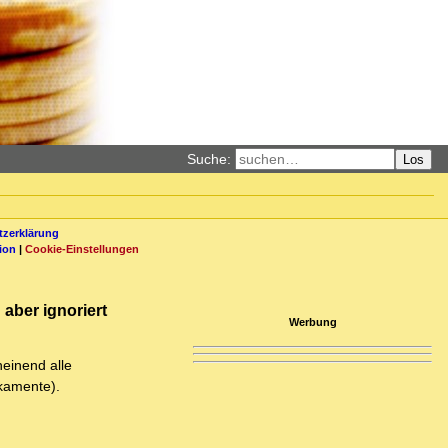
Suche:
Los
zerklärung
ion
|
Cookie-Einstellungen
 aber ignoriert
Werbung
heinend alle
kamente).