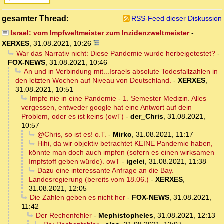
gesamter Thread:
RSS-Feed dieser Diskussion
Israel: vom Impfweltmeister zum Inzidenzweltmeister
-
XERXES
,
31.08.2021, 10:26
War das Narrativ nicht: Diese Pandemie wurde herbeigetestet?
-
FOX-NEWS
,
31.08.2021, 10:46
An und in Verbindung mit...Israels absolute Todesfallzahlen in
den letzten Wochen auf Niveau von Deutschland.
-
XERXES
,
31.08.2021, 10:51
Impfe nie in eine Pandemie - 1. Semester Medizin. Alles
vergessen, entweder google hat eine Antwort auf dein
Problem, oder es ist keins (owT)
-
der_Chris
,
31.08.2021,
10:57
@Chris, so ist es! o.T.
-
Mirko
,
31.08.2021, 11:17
Hihi, da wir objektiv betrachtet KEINE Pandemie haben,
könnte man doch auch impfen (sofern es einen wirksamen
Impfstoff geben würde). owT
-
igelei
,
31.08.2021, 11:38
Dazu eine interessante Anfrage an die Bay.
Landesregierung (bereits vom 18.06.)
-
XERXES
,
31.08.2021, 12:05
Die Zahlen geben es nicht her
-
FOX-NEWS
,
31.08.2021,
11:42
Der Rechenfehler
-
Mephistopheles
,
31.08.2021, 12:13