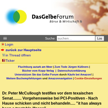
Suche:
Los
Login
zurück zur Hauptseite
in Thread öffnen
Ticker
Fluchtburg autark am Meer
|
Zum Tode Jürgen Küßners
|
Bücher vom Kopp-Verlag |
Datenschutzerklärung
Unterstützen Sie das Gelbe Forum
durch
Käufe bei Amazon
! |
Weitere Buchempfehlungen
und
Amazonnavigation
|
Cookie-Einstellungen
Dr. Peter McCullough testifies vor dem texaischen
Senat......... Vorgehensweise bei PCI-Positiven - Nach
Hause schicken und nicht behandeln..... "it has always