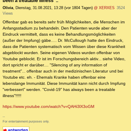
been a treatable illness"..
Olivia
,
Dienstag, 31.08.2021, 13:28
(vor 1804 Tagen)
@ XERXES
3524
Views
Offenbar gab es bereits sehr früh Möglichkeiten, die Menschen im
Anfangsstadium zu behandeln. Den Patienten wurde aber der
Eindruck vermittelt, dass es keine Behandlungsmöglichkeiten
(außer der Impfung) gäbe..... Dr. McCullough hatte den Eindruck,
dass die Patienten systematisch vom Wissen über diese Krankheit
abgeblockt wurden. Seine eigenen Videos wurden offenbar von
Youtube geblockt. Er ist im Forschungsbereich aktiv... siehe Video,
dort spricht er darüber.... "Silencing of any information of
treatment"... offenbar auch in der medizinischen Literatur und bei
Youtube etc. eh. - Ehemals Kranke haben offenbar eine
lebenslange Immunität. Diese Immunität kann nicht durch Impfung
"verbessert" werden. "Covid-19" has always been a treatable
illness"!!!!!
https://www.youtube.com/watch?v=QAHi3lX3oGM
--
For entertainment purposes only.
antworten