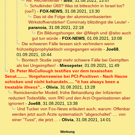
Re: Rechenfehler
-
also
,
31.08.2021, 13:07
Schulkinder Ü60? Was ist bitteschön in Israel los?
(owT)
-
FOX-NEWS
,
31.08.2021, 13:30
Das ist die Folge der aluminiumbasierten
Wirkstoffverstärker! Comirnaty blitzdingst die Leute!
-
paranoia
,
31.08.2021, 22:18
Ein Bildungshunger, der @Meph und @also auch
gut tun würde
-
FOX-NEWS
,
01.09.2021, 10:08
Die schweren Fälle liessen sich verhindern wenn
frühzeitig/prophylaktisch vorgegangen würde
-
Joe68
,
01.09.2021, 10:44
Biontech Studie zeigt mehr schwere Fälle bei Geimpften
als bei Ungeimpften!
-
Miesepeter
,
01.09.2021, 11:49
Dr. Peter McCullough testifies vor dem texaischen
Senat......... Vorgehensweise bei PCI-Positiven - Nach Hause
schicken und nicht behandeln..... "it has always been a
treatable illness"..
-
Olivia
,
31.08.2021, 13:28
Reinickendorfer Modell, frühe Behandlung der Infizierten
reduziert Todesfälle, vom RKI und den Arzt-Organisationen aber
ignoriert
-
Joe68
,
31.08.2021, 13:38
Und Tucker von Fox-News erläutert auch, warum: Offenbar
werden jetzt auch Ärzte systematisch "abgeschaltet"..... von
einer "Tussi", die jetzt....
-
Olivia
,
31.08.2021, 14:01
Werbung