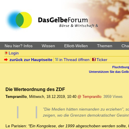
Neu hier? Infos
Wissen
Elliott-Wellen
Themen
Char
Login
zurück zur Hauptseite
in Thread öffnen
Ticker
Fluchtburg
Unterstützen Sie das Gel
Die Werteordnung des ZDF
Tempranillo
,
Mittwoch, 18.12.2019, 10:40
@ Tempranillo
3959 Views
"Die Medien hätten niemanden zu erziehen", s
zeigen, wo die Grenzen demokratischer Gesinn
Le Parisien:
*Ein Kongolese, der 1999 abgeschoben werden sollte, 