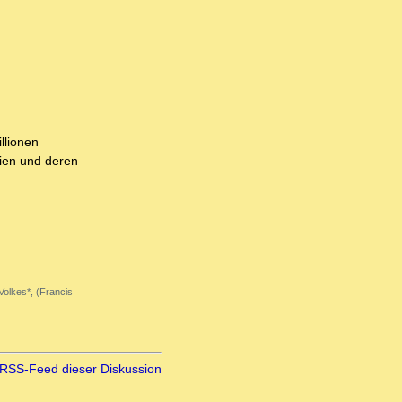
llionen
eien und deren
Volkes*, (Francis
RSS-Feed dieser Diskussion