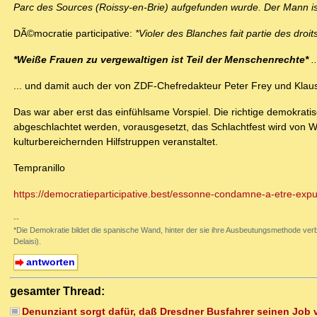
Parc des Sources (Roissy-en-Brie) aufgefunden wurde. Der Mann ist
DÃ©mocratie participative:
*Violer des Blanches fait partie des droi
*Weiße Frauen zu vergewaltigen ist Teil der Menschenrechte*
..
... und damit auch der von ZDF-Chefredakteur Peter Frey und Kla
Das war aber erst das einfühlsame Vorspiel. Die richtige demokrat
abgeschlachtet werden, vorausgesetzt, das Schlachtfest wird von We
kulturbereichernden Hilfstruppen veranstaltet.
Tempranillo
https://democratieparticipative.best/essonne-condamne-a-etre-expul
--
*Die Demokratie bildet die spanische Wand, hinter der sie ihre Ausbeutungsmethode verb
Delaisi).
antworten
gesamter Thread:
Denunziant sorgt dafür, daß Dresdner Busfahrer seinen Job ver