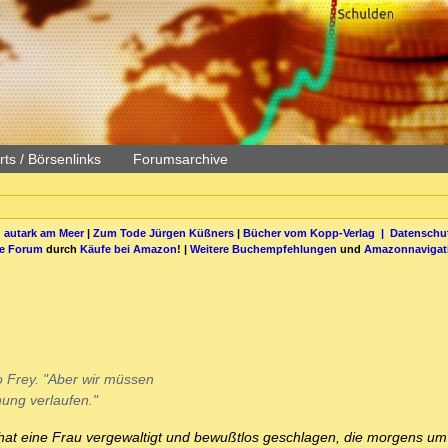
ts / Börsenlinks
Forumsarchive
 autark am Meer
|
Zum Tode Jürgen Küßners
|
Bücher vom Kopp-Verlag |
Datenschut
be Forum
durch
Käufe bei Amazon
! |
Weitere Buchempfehlungen
und
Amazonnavigat
o Frey. "Aber wir müssen
ung verlaufen."
hat eine Frau vergewaltigt und bewußtlos geschlagen, die morgens um