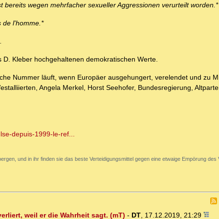
 bereits wegen mehrfacher sexueller Aggressionen verurteilt worden.*
ts de l'homme.*
.
us D. Kleber hochgehaltenen demokratischen Werte.
ische Nummer läuft, wenn Europäer ausgehungert, verelendet und zu Mi
stalliierten, Angela Merkel, Horst Seehofer, Bundesregierung, Altpart
se-depuis-1999-le-ref...
ergen, und in ihr finden sie das beste Verteidigungsmittel gegen eine etwaige Empörung des 
liert, weil er die Wahrheit sagt. (mT)
-
DT
,
17.12.2019, 21:29