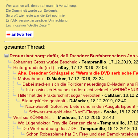
--
Wer warnen will, den straft man mit Verachtung.
Die Dummheit wurde zur Epidemie.
So groß wie heute war die Zeit noch nie.
Ein Volk versinkt in geistiger Umnachtung.
Erich Kästner "Große Zeiten"
antworten
gesamter Thread:
Denunziant sorgt dafür, daß Dresdner Busfahrer seinen Job ver
Johannes Gross wußte Bescheid
-
Tempranillo
,
17.12.2019, 2
Hintergrundinfo (mT)
-
n0by
,
17.12.2019, 22:06
Aha, Dresdner Schlagzeile: "Warum die DVB serbische Fa
Maßnahmen
-
D-Marker
,
17.12.2019, 23:24
Dabei stecken sich die Politiker neuerdings D-Nadeln ans 
Ist es wirklich Heuchelei oder nicht vielmehr VERHÖHN
Hitler hat die Frakturschrift sogar verboten
-
CalBaer
,
18.12.2
Bildungslücke gestopft
-
D-Marker
,
18.12.2019, 02:40
Nazi-Gesöff. Sofort verbieten und in den Ausguß kippen!
Schwarz-rot-gold eine "Nazi"-Flagge
-
Socke
,
18.12.20
Weil sie KÖNNEN.....
-
Medicus
,
17.12.2019, 22:43
Wo Lügendoktor Frey die Grenzen zieht
-
Tempranillo
,
17.12
Die Werteordnung des ZDF
-
Tempranillo
,
18.12.2019, 10
Schon Robespierre hat Dr. Frey und den Demokratiekon