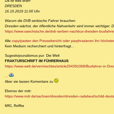
Da ist was dran!
DRESDEN
16.10.2019 11:00 Uhr
Warum die DVB serbische Fahrer brauchen
Dresden wächst, der öffentliche Nahverkehr wird immer wichtiger. D
https://www.saechsische.de/dvb-serben-nachbus-dresden-busfahre
Alle
copy/pasten den Pressebericht oder parphrasieren ihn höchsten
Kein Medium recherchiert und hinterfragt...
Sugestivjounalismus pur: Die Welt
FRAKTURSCHRIFT IM FÜHRERHAUS
https://www.welt.de/vermischtes/article204391068/Busfahrer-in-Dre
...
Aber sie lassen Komentare zu
Ebenso der mdr:
https://www.mdr.de/sachsen/dresden/dresden-radebeul/schild-deuts
MfG, Reffke