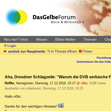
Neu hier? Infos
Wissen
Elliott-Wellen
Themen
Char
Login
zurück zur Hauptseite
in Thread öffnen
Ticker
Fluchtburg
Unterstützen Sie das Gel
Aha, Dresdner Schlagzeile: "Warum die DVB serbische F
Reffke
,
Narragonien
,
Dienstag, 17.12.2019, 23:17
@ n0by
6188 Views
bearbeitet von unbekannt, Dienstag, 17.12.2019, 23:25
Hallo n0bi,
Danke für den wichtigen Hinweis!