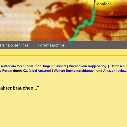
ts / Börsenlinks
Forumsarchive
 autark am Meer
|
Zum Tode Jürgen Küßners
|
Bücher vom Kopp-Verlag |
Datenschut
be Forum
durch
Käufe bei Amazon
! |
Weitere Buchempfehlungen
und
Amazonnavigat
ahrer brauchen..."