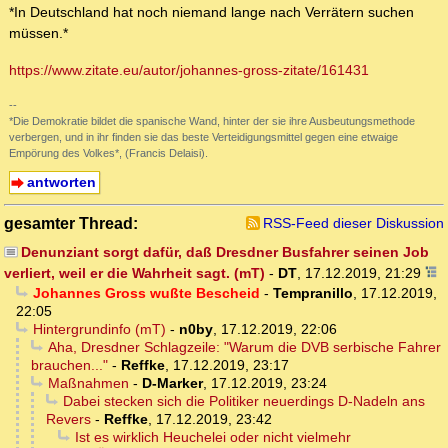
*In Deutschland hat noch niemand lange nach Verrätern suchen
müssen.*
https://www.zitate.eu/autor/johannes-gross-zitate/161431
--
*Die Demokratie bildet die spanische Wand, hinter der sie ihre Ausbeutungsmethode
verbergen, und in ihr finden sie das beste Verteidigungsmittel gegen eine etwaige
Empörung des Volkes*, (Francis Delaisi).
antworten
gesamter Thread:
RSS-Feed dieser Diskussion
Denunziant sorgt dafür, daß Dresdner Busfahrer seinen Job
verliert, weil er die Wahrheit sagt. (mT)
-
DT
,
17.12.2019, 21:29
Johannes Gross wußte Bescheid
-
Tempranillo
,
17.12.2019,
22:05
Hintergrundinfo (mT)
-
n0by
,
17.12.2019, 22:06
Aha, Dresdner Schlagzeile: "Warum die DVB serbische Fahrer
brauchen..."
-
Reffke
,
17.12.2019, 23:17
Maßnahmen
-
D-Marker
,
17.12.2019, 23:24
Dabei stecken sich die Politiker neuerdings D-Nadeln ans
Revers
-
Reffke
,
17.12.2019, 23:42
Ist es wirklich Heuchelei oder nicht vielmehr