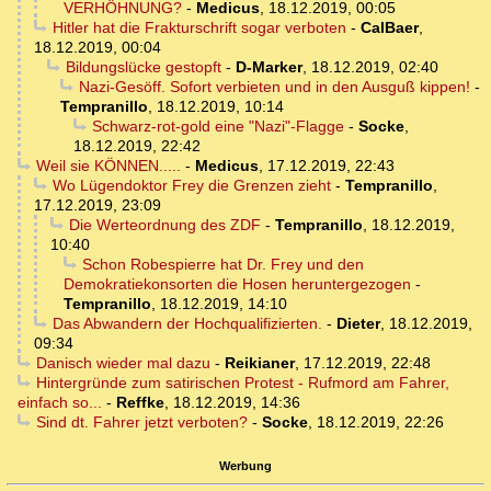
VERHÖHNUNG?
-
Medicus
,
18.12.2019, 00:05
Hitler hat die Frakturschrift sogar verboten
-
CalBaer
,
18.12.2019, 00:04
Bildungslücke gestopft
-
D-Marker
,
18.12.2019, 02:40
Nazi-Gesöff. Sofort verbieten und in den Ausguß kippen!
-
Tempranillo
,
18.12.2019, 10:14
Schwarz-rot-gold eine "Nazi"-Flagge
-
Socke
,
18.12.2019, 22:42
Weil sie KÖNNEN.....
-
Medicus
,
17.12.2019, 22:43
Wo Lügendoktor Frey die Grenzen zieht
-
Tempranillo
,
17.12.2019, 23:09
Die Werteordnung des ZDF
-
Tempranillo
,
18.12.2019,
10:40
Schon Robespierre hat Dr. Frey und den
Demokratiekonsorten die Hosen heruntergezogen
-
Tempranillo
,
18.12.2019, 14:10
Das Abwandern der Hochqualifizierten.
-
Dieter
,
18.12.2019,
09:34
Danisch wieder mal dazu
-
Reikianer
,
17.12.2019, 22:48
Hintergründe zum satirischen Protest - Rufmord am Fahrer,
einfach so...
-
Reffke
,
18.12.2019, 14:36
Sind dt. Fahrer jetzt verboten?
-
Socke
,
18.12.2019, 22:26
Werbung