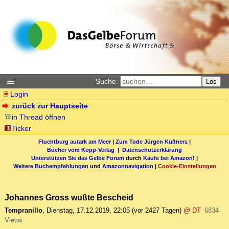
Suche:
Los
Login
zurück zur Hauptseite
in Thread öffnen
Ticker
Fluchtburg autark am Meer
|
Zum Tode Jürgen Küßners
|
Bücher vom Kopp-Verlag |
Datenschutzerklärung
Unterstützen Sie das Gelbe Forum
durch
Käufe bei Amazon
! |
Weitere Buchempfehlungen
und
Amazonnavigation
|
Cookie-Einstellungen
Johannes Gross wußte Bescheid
Tempranillo
,
Dienstag, 17.12.2019, 22:05
(vor 2427 Tagen)
@ DT
6834
Views