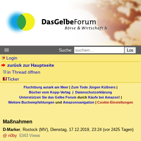
Suche:
Los
Login
zurück zur Hauptseite
in Thread öffnen
Ticker
Fluchtburg autark am Meer
|
Zum Tode Jürgen Küßners
|
Bücher vom Kopp-Verlag |
Datenschutzerklärung
Unterstützen Sie das Gelbe Forum
durch
Käufe bei Amazon
! |
Weitere Buchempfehlungen
und
Amazonnavigation
|
Cookie-Einstellungen
Maßnahmen
D-Marker
,
Rostock (MV)
,
Dienstag, 17.12.2019, 23:24
(vor 2425 Tagen)
@ n0by
5343 Views