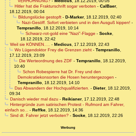
VERHÖHNUNG?
-
Medicus
,
18.12.2019, 00:05
Hitler hat die Frakturschrift sogar verboten
-
CalBaer
,
18.12.2019, 00:04
Bildungslücke gestopft
-
D-Marker
,
18.12.2019, 02:40
Nazi-Gesöff. Sofort verbieten und in den Ausguß kippen!
-
Tempranillo
,
18.12.2019, 10:14
Schwarz-rot-gold eine "Nazi"-Flagge
-
Socke
,
18.12.2019, 22:42
Weil sie KÖNNEN.....
-
Medicus
,
17.12.2019, 22:43
Wo Lügendoktor Frey die Grenzen zieht
-
Tempranillo
,
17.12.2019, 23:09
Die Werteordnung des ZDF
-
Tempranillo
,
18.12.2019,
10:40
Schon Robespierre hat Dr. Frey und den
Demokratiekonsorten die Hosen heruntergezogen
-
Tempranillo
,
18.12.2019, 14:10
Das Abwandern der Hochqualifizierten.
-
Dieter
,
18.12.2019,
09:34
Danisch wieder mal dazu
-
Reikianer
,
17.12.2019, 22:48
Hintergründe zum satirischen Protest - Rufmord am Fahrer,
einfach so...
-
Reffke
,
18.12.2019, 14:36
Sind dt. Fahrer jetzt verboten?
-
Socke
,
18.12.2019, 22:26
Werbung