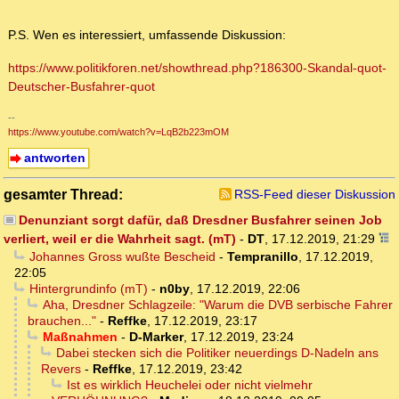
P.S. Wen es interessiert, umfassende Diskussion:
https://www.politikforen.net/showthread.php?186300-Skandal-quot-
Deutscher-Busfahrer-quot
--
https://www.youtube.com/watch?v=LqB2b223mOM
antworten
gesamter Thread:
RSS-Feed dieser Diskussion
Denunziant sorgt dafür, daß Dresdner Busfahrer seinen Job
verliert, weil er die Wahrheit sagt. (mT)
-
DT
,
17.12.2019, 21:29
Johannes Gross wußte Bescheid
-
Tempranillo
,
17.12.2019,
22:05
Hintergrundinfo (mT)
-
n0by
,
17.12.2019, 22:06
Aha, Dresdner Schlagzeile: "Warum die DVB serbische Fahrer
brauchen..."
-
Reffke
,
17.12.2019, 23:17
Maßnahmen
-
D-Marker
,
17.12.2019, 23:24
Dabei stecken sich die Politiker neuerdings D-Nadeln ans
Revers
-
Reffke
,
17.12.2019, 23:42
Ist es wirklich Heuchelei oder nicht vielmehr