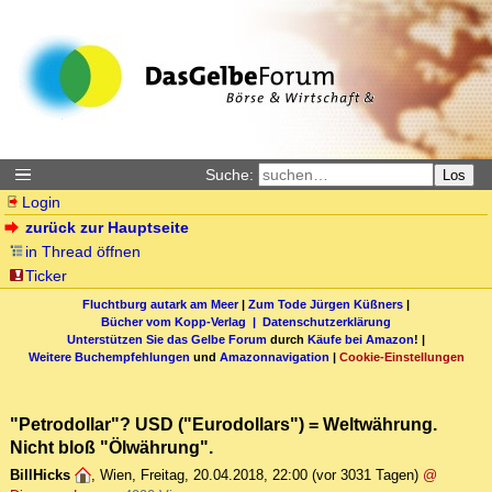
Suche:
Los
Login
zurück zur Hauptseite
in Thread öffnen
Ticker
Fluchtburg autark am Meer
|
Zum Tode Jürgen Küßners
|
Bücher vom Kopp-Verlag |
Datenschutzerklärung
Unterstützen Sie das Gelbe Forum
durch
Käufe bei Amazon
! |
Weitere Buchempfehlungen
und
Amazonnavigation
|
Cookie-Einstellungen
"Petrodollar"? USD ("Eurodollars") = Weltwährung.
Nicht bloß "Ölwährung".
BillHicks
,
Wien
,
Freitag, 20.04.2018, 22:00
(vor 3031 Tagen)
@