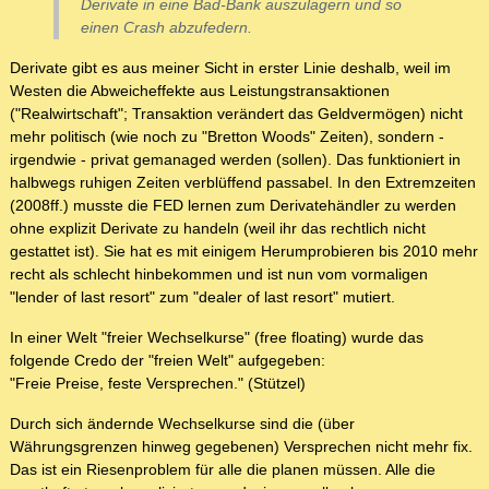
Derivate in eine Bad-Bank auszulagern und so
einen Crash abzufedern.
Derivate gibt es aus meiner Sicht in erster Linie deshalb, weil im
Westen die Abweicheffekte aus Leistungstransaktionen
("Realwirtschaft"; Transaktion verändert das Geldvermögen) nicht
mehr politisch (wie noch zu "Bretton Woods" Zeiten), sondern -
irgendwie - privat gemanaged werden (sollen). Das funktioniert in
halbwegs ruhigen Zeiten verblüffend passabel. In den Extremzeiten
(2008ff.) musste die FED lernen zum Derivatehändler zu werden
ohne explizit Derivate zu handeln (weil ihr das rechtlich nicht
gestattet ist). Sie hat es mit einigem Herumprobieren bis 2010 mehr
recht als schlecht hinbekommen und ist nun vom vormaligen
"lender of last resort" zum "dealer of last resort" mutiert.
In einer Welt "freier Wechselkurse" (free floating) wurde das
folgende Credo der "freien Welt" aufgegeben:
"Freie Preise, feste Versprechen." (Stützel)
Durch sich ändernde Wechselkurse sind die (über
Währungsgrenzen hinweg gegebenen) Versprechen nicht mehr fix.
Das ist ein Riesenproblem für alle die planen müssen. Alle die