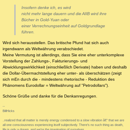
Insofern denke ich, es wird
nicht mehr lange dauern und die AIIB wird ihre
Bücher in Gold-Yuan oder
einer Verrechnungseinheit auf Goldgrundlage
führen.
Wird sich herausstellen. Das britische Pfund hat sich auch
irgendwann als Weltwährung verabschiedet.
Meine Vermutung ist allerdings, dass Sie eine eher unterkomplexe
Vorstellung der Zahlungs-, Fakturierungs- und
Abwicklungswirklichkeit (einschließlich Derivate) haben und deshalb
die Dollar-Übermachtstellung eher unter- als überschätzen (zeigt
sich mEn durch die - mindestens rhetorische - Reduktion des
Phänomens Eurodollar = Weltwährung auf "Petrodollars").
Schöne Grüße und danke für die Denkanregungen.
--
BillHicks
..realized that all matter is merely energy condensed to a slow vibration â€“ that we are
all one consciousness experiencing itself subjectively. There's no such thing as death,
life is only a dream, and we're the imagination of ourselves.