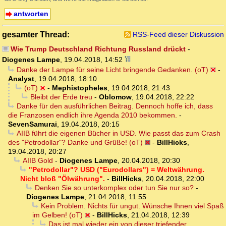
antworten
gesamter Thread:
RSS-Feed dieser Diskussion
Wie Trump Deutschland Richtung Russland drückt
-
Diogenes Lampe
,
19.04.2018, 14:52
Danke der Lampe für seine Licht bringende Gedanken. (oT)
-
Analyst
,
19.04.2018, 18:10
(oT)
-
Mephistopheles
,
19.04.2018, 21:43
Bleibt der Erde treu
-
Oblomow
,
19.04.2018, 22:22
Danke für den ausführlichen Beitrag. Dennoch hoffe ich, dass
die Franzosen endlich ihre Agenda 2010 bekommen.
-
SevenSamurai
,
19.04.2018, 20:15
AIIB führt die eigenen Bücher in USD. Wie passt das zum Crash
des "Petrodollar"? Danke und Grüße! (oT)
-
BillHicks
,
19.04.2018, 20:27
AIIB Gold
-
Diogenes Lampe
,
20.04.2018, 20:30
"Petrodollar"? USD ("Eurodollars") = Weltwährung.
Nicht bloß "Ölwährung".
-
BillHicks
,
20.04.2018, 22:00
Denken Sie so unterkomplex oder tun Sie nur so?
-
Diogenes Lampe
,
21.04.2018, 11:55
Kein Problem. Nichts für ungut. Wünsche Ihnen viel Spaß
im Gelben! (oT)
-
BillHicks
,
21.04.2018, 12:39
Das ist mal wieder ein von dieser triefender