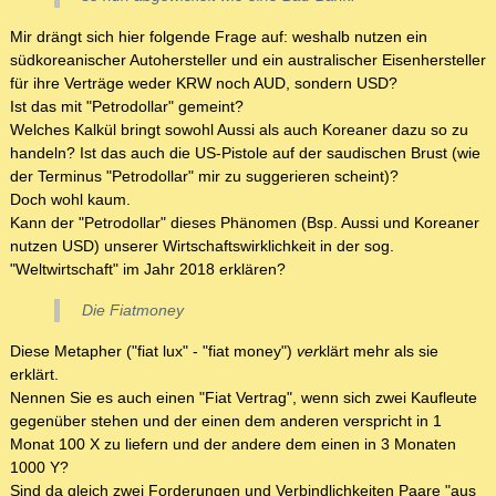
Mir drängt sich hier folgende Frage auf: weshalb nutzen ein
südkoreanischer Autohersteller und ein australischer Eisenhersteller
für ihre Verträge weder KRW noch AUD, sondern USD?
Ist das mit "Petrodollar" gemeint?
Welches Kalkül bringt sowohl Aussi als auch Koreaner dazu so zu
handeln? Ist das auch die US-Pistole auf der saudischen Brust (wie
der Terminus "Petrodollar" mir zu suggerieren scheint)?
Doch wohl kaum.
Kann der "Petrodollar" dieses Phänomen (Bsp. Aussi und Koreaner
nutzen USD) unserer Wirtschaftswirklichkeit in der sog.
"Weltwirtschaft" im Jahr 2018 erklären?
Die Fiatmoney
Diese Metapher ("fiat lux" - "fiat money")
ver
klärt mehr als sie
erklärt.
Nennen Sie es auch einen "Fiat Vertrag", wenn sich zwei Kaufleute
gegenüber stehen und der einen dem anderen verspricht in 1
Monat 100 X zu liefern und der andere dem einen in 3 Monaten
1000 Y?
Sind da gleich zwei Forderungen und Verbindlichkeiten Paare "aus