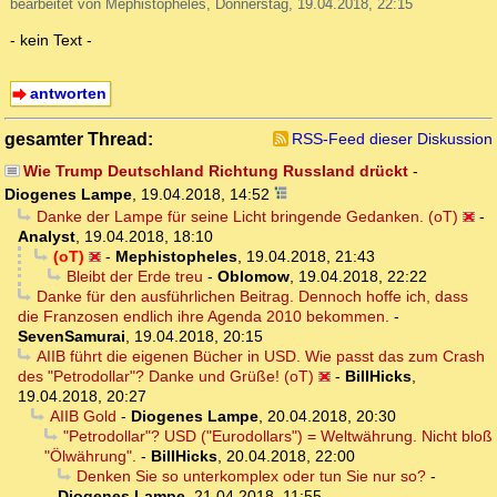
bearbeitet von Mephistopheles, Donnerstag, 19.04.2018, 22:15
- kein Text -
antworten
gesamter Thread:
RSS-Feed dieser Diskussion
Wie Trump Deutschland Richtung Russland drückt
-
Diogenes Lampe
,
19.04.2018, 14:52
Danke der Lampe für seine Licht bringende Gedanken. (oT)
-
Analyst
,
19.04.2018, 18:10
(oT)
-
Mephistopheles
,
19.04.2018, 21:43
Bleibt der Erde treu
-
Oblomow
,
19.04.2018, 22:22
Danke für den ausführlichen Beitrag. Dennoch hoffe ich, dass
die Franzosen endlich ihre Agenda 2010 bekommen.
-
SevenSamurai
,
19.04.2018, 20:15
AIIB führt die eigenen Bücher in USD. Wie passt das zum Crash
des "Petrodollar"? Danke und Grüße! (oT)
-
BillHicks
,
19.04.2018, 20:27
AIIB Gold
-
Diogenes Lampe
,
20.04.2018, 20:30
"Petrodollar"? USD ("Eurodollars") = Weltwährung. Nicht bloß
"Ölwährung".
-
BillHicks
,
20.04.2018, 22:00
Denken Sie so unterkomplex oder tun Sie nur so?
-
Diogenes Lampe
,
21.04.2018, 11:55