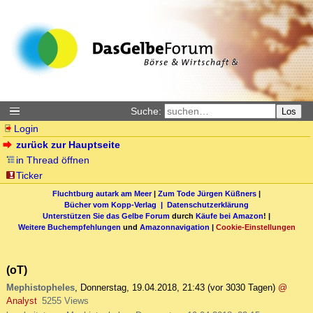
Suche:
Los
Login
zurück zur Hauptseite
in Thread öffnen
Ticker
Fluchtburg autark am Meer
|
Zum Tode Jürgen Küßners
|
Bücher vom Kopp-Verlag |
Datenschutzerklärung
Unterstützen Sie das Gelbe Forum
durch
Käufe bei Amazon
! |
Weitere Buchempfehlungen
und
Amazonnavigation
|
Cookie-Einstellungen
(oT)
Mephistopheles
,
Donnerstag, 19.04.2018, 21:43
(vor 3030 Tagen)
@
Analyst
5255 Views