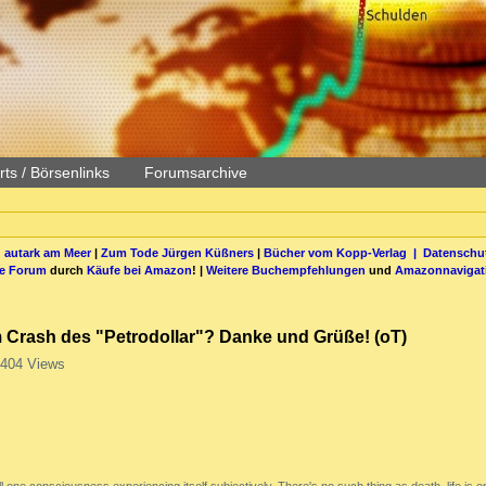
ts / Börsenlinks
Forumsarchive
 autark am Meer
|
Zum Tode Jürgen Küßners
|
Bücher vom Kopp-Verlag |
Datenschut
be Forum
durch
Käufe bei Amazon
! |
Weitere Buchempfehlungen
und
Amazonnavigat
m Crash des "Petrodollar"? Danke und Grüße! (oT)
404 Views