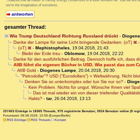
..realized that all matter is merely energy condensed to a slow vibration â€“ that we are a
we're the imagination of ourselves.
antworten
gesamter Thread:
Wie Trump Deutschland Richtung Russland drückt
-
Diogen
Danke der Lampe für seine Licht bringende Gedanken. (oT)
(oT)
-
Mephistopheles
,
19.04.2018, 21:43
Bleibt der Erde treu
-
Oblomow
,
19.04.2018, 22:22
Danke für den ausführlichen Beitrag. Dennoch hoffe ich, dass
AIIB führt die eigenen Bücher in USD. Wie passt das zum C
AIIB Gold
-
Diogenes Lampe
,
20.04.2018, 20:30
"Petrodollar"? USD ("Eurodollars") = Weltwährung. Nicht bl
Denken Sie so unterkomplex oder tun Sie nur so?
-
Dioge
Kein Problem. Nichts für ungut. Wünsche Ihnen viel Spa
Das ist mal wieder ein von dieser triefender Qualitätsb
Hakts?
-
tar
,
26.04.2018, 13:13
257403 Einträge in 18365 Threads, 975 registrierte Benutzer, 3924 Benutzer online (9 regi
Forumszeit: 09.08.2026, 15:58 (Europe/Berlin)
RSS Einträge
RSS Threads
Kontakt