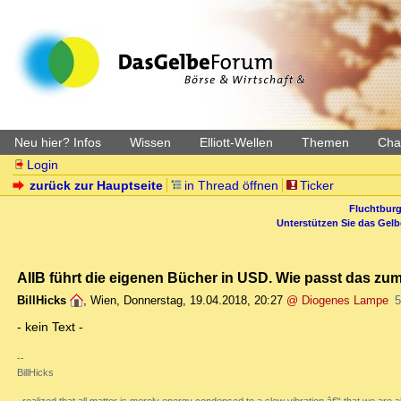
Neu hier? Infos
Wissen
Elliott-Wellen
Themen
Char
Login
zurück zur Hauptseite
in Thread öffnen
Ticker
Fluchtburg
Unterstützen Sie das Gel
AIIB führt die eigenen Bücher in USD. Wie passt das zu
BillHicks
,
Wien
,
Donnerstag, 19.04.2018, 20:27
@ Diogenes Lampe
5
- kein Text -
--
BillHicks