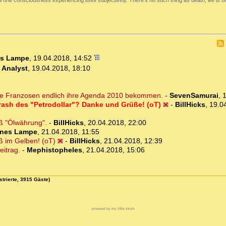
ll one consciousness experiencing itself subjectively. There's no such thing as death, life is 
es Lampe
,
19.04.2018, 14:52
-
Analyst
,
19.04.2018, 18:10
 die Franzosen endlich ihre Agenda 2010 bekommen.
-
SevenSamurai
,
1
rash des "Petrodollar"? Danke und Grüße! (oT)
-
BillHicks
,
19.0
oß "Ölwährung".
-
BillHicks
,
20.04.2018, 22:00
nes Lampe
,
21.04.2018, 11:55
ß im Gelben! (oT)
-
BillHicks
,
21.04.2018, 12:39
eitrag.
-
Mephistopheles
,
21.04.2018, 15:06
strierte, 3915 Gäste)
powered by my little forum