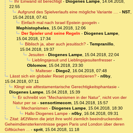
Ihr Einwand ist berechtigt
-
Diogenes Lampe
,
14.04.2018,
22:55
Aufgrund des Spielverlaufs eine mögliche Variante ....
-
NST
,
15.04.2018, 07:41
Einfach mal nach Israel Epstein googeln
-
Mephistopheles
,
15.04.2018, 12:06
Der Spieler und seine Regeln
-
Diogenes Lampe
,
15.04.2018, 17:34
Biblisch ja, aber auch jesuitisch?
-
Tempranillo
,
15.04.2018, 19:37
Jesuiten
-
Diogenes Lampe
,
15.04.2018, 22:04
Lieblingsjesuit und Lieblingsjesuitenfresser
-
Oblomow
,
15.04.2018, 23:30
Malteser
-
Diego2
,
16.04.2018, 07:48
Lässt sich ein globaler Reset prognostizieren?
-
n0by
,
15.04.2018, 07:11
Klingt wie alttestamentarische Gerechtigkeitsphantasie
-
Diogenes Lampe
,
15.04.2018, 15:39
Er schreibt von "Mechanismen in der Natur", nicht von der
Natur per se
-
sensortimecom
,
15.04.2018, 15:57
Mechanismen
-
Diogenes Lampe
,
15.04.2018, 18:30
Hallo Diogenes Lampe
-
n0by
,
16.04.2018, 09:31
Zitat: â€žWenn die jetzt ihre wohl ziemlich beeindruckenden
Geheimdiensterkenntnisse gegen Paris und London über deren
Giftküchen ...
-
sprit
,
15.04.2018, 11:18