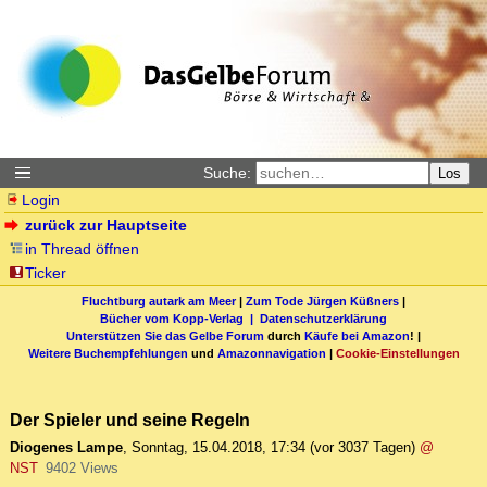
Suche:
Los
Login
zurück zur Hauptseite
in Thread öffnen
Ticker
Fluchtburg autark am Meer
|
Zum Tode Jürgen Küßners
|
Bücher vom Kopp-Verlag |
Datenschutzerklärung
Unterstützen Sie das Gelbe Forum
durch
Käufe bei Amazon
! |
Weitere Buchempfehlungen
und
Amazonnavigation
|
Cookie-Einstellungen
Der Spieler und seine Regeln
Diogenes Lampe
,
Sonntag, 15.04.2018, 17:34
(vor 3037 Tagen)
@
NST
9402 Views