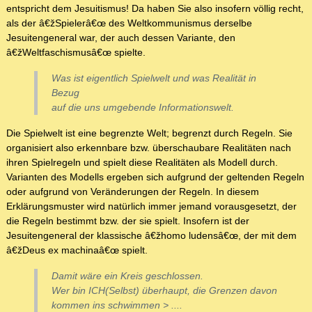
entspricht dem Jesuitismus! Da haben Sie also insofern völlig recht,
als der â€žSpielerâ€œ des Weltkommunismus derselbe
Jesuitengeneral war, der auch dessen Variante, den
â€žWeltfaschismusâ€œ spielte.
Was ist eigentlich Spielwelt und was Realität in
Bezug
auf die uns umgebende Informationswelt.
Die Spielwelt ist eine begrenzte Welt; begrenzt durch Regeln. Sie
organisiert also erkennbare bzw. überschaubare Realitäten nach
ihren Spielregeln und spielt diese Realitäten als Modell durch.
Varianten des Modells ergeben sich aufgrund der geltenden Regeln
oder aufgrund von Veränderungen der Regeln. In diesem
Erklärungsmuster wird natürlich immer jemand vorausgesetzt, der
die Regeln bestimmt bzw. der sie spielt. Insofern ist der
Jesuitengeneral der klassische â€žhomo ludensâ€œ, der mit dem
â€žDeus ex machinaâ€œ spielt.
Damit wäre ein Kreis geschlossen.
Wer bin ICH(Selbst) überhaupt, die Grenzen davon
kommen ins schwimmen > ....