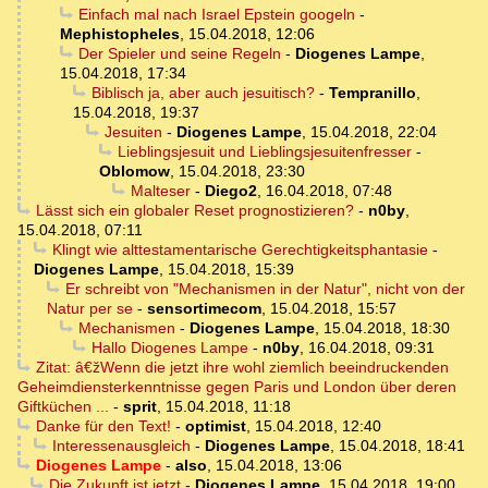
Einfach mal nach Israel Epstein googeln
-
Mephistopheles
,
15.04.2018, 12:06
Der Spieler und seine Regeln
-
Diogenes Lampe
,
15.04.2018, 17:34
Biblisch ja, aber auch jesuitisch?
-
Tempranillo
,
15.04.2018, 19:37
Jesuiten
-
Diogenes Lampe
,
15.04.2018, 22:04
Lieblingsjesuit und Lieblingsjesuitenfresser
-
Oblomow
,
15.04.2018, 23:30
Malteser
-
Diego2
,
16.04.2018, 07:48
Lässt sich ein globaler Reset prognostizieren?
-
n0by
,
15.04.2018, 07:11
Klingt wie alttestamentarische Gerechtigkeitsphantasie
-
Diogenes Lampe
,
15.04.2018, 15:39
Er schreibt von "Mechanismen in der Natur", nicht von der
Natur per se
-
sensortimecom
,
15.04.2018, 15:57
Mechanismen
-
Diogenes Lampe
,
15.04.2018, 18:30
Hallo Diogenes Lampe
-
n0by
,
16.04.2018, 09:31
Zitat: â€žWenn die jetzt ihre wohl ziemlich beeindruckenden
Geheimdiensterkenntnisse gegen Paris und London über deren
Giftküchen ...
-
sprit
,
15.04.2018, 11:18
Danke für den Text!
-
optimist
,
15.04.2018, 12:40
Interessenausgleich
-
Diogenes Lampe
,
15.04.2018, 18:41
Diogenes Lampe
-
also
,
15.04.2018, 13:06
Die Zukunft ist jetzt
-
Diogenes Lampe
,
15.04.2018, 19:00