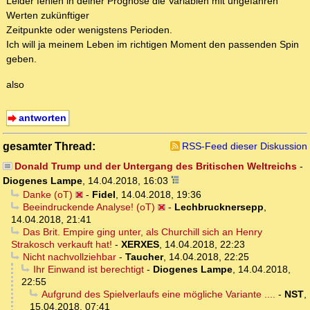
Leider fehlen in deiner Prognose die Variablen mit ungefähren
Werten zukünftiger
Zeitpunkte oder wenigstens Perioden.
Ich will ja meinem Leben im richtigen Moment den passenden Spin
geben.
also
antworten
gesamter Thread:
RSS-Feed dieser Diskussion
Donald Trump und der Untergang des Britischen Weltreichs
-
Diogenes Lampe
,
14.04.2018, 16:03
Danke (oT)
-
Fidel
,
14.04.2018, 19:36
Beeindruckende Analyse! (oT)
-
Lechbrucknersepp
,
14.04.2018, 21:41
Das Brit. Empire ging unter, als Churchill sich an Henry
Strakosch verkauft hat!
-
XERXES
,
14.04.2018, 22:23
Nicht nachvollziehbar
-
Taucher
,
14.04.2018, 22:25
Ihr Einwand ist berechtigt
-
Diogenes Lampe
,
14.04.2018,
22:55
Aufgrund des Spielverlaufs eine mögliche Variante ....
-
NST
,
15.04.2018, 07:41