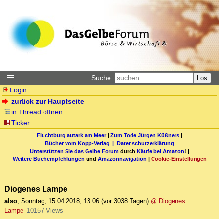
Suche:
Los
Login
zurück zur Hauptseite
in Thread öffnen
Ticker
Fluchtburg autark am Meer
|
Zum Tode Jürgen Küßners
|
Bücher vom Kopp-Verlag |
Datenschutzerklärung
Unterstützen Sie das Gelbe Forum
durch
Käufe bei Amazon
! |
Weitere Buchempfehlungen
und
Amazonnavigation
|
Cookie-Einstellungen
Diogenes Lampe
also
,
Sonntag, 15.04.2018, 13:06
(vor 3038 Tagen)
@ Diogenes
Lampe
10157 Views