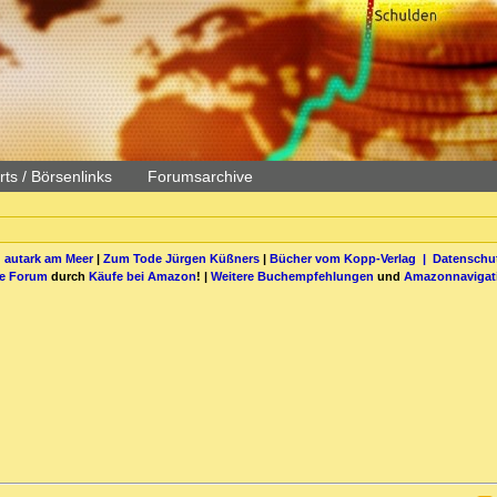
ts / Börsenlinks
Forumsarchive
 autark am Meer
|
Zum Tode Jürgen Küßners
|
Bücher vom Kopp-Verlag |
Datenschut
be Forum
durch
Käufe bei Amazon
! |
Weitere Buchempfehlungen
und
Amazonnavigat