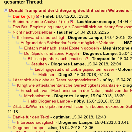
gesamter Thread:
Donald Trump und der Untergang des Britischen Weltreichs
Danke (oT)
-
Fidel
,
14.04.2018, 19:36
Beeindruckende Analyse! (oT)
-
Lechbrucknersepp
,
14.04.2
Das Brit. Empire ging unter, als Churchill sich an Henry Strakosc
Nicht nachvollziehbar
-
Taucher
,
14.04.2018, 22:25
Ihr Einwand ist berechtigt
-
Diogenes Lampe
,
14.04.2018, 2
Aufgrund des Spielverlaufs eine mögliche Variante ....
-
NS
Einfach mal nach Israel Epstein googeln
-
Mephistophel
Der Spieler und seine Regeln
-
Diogenes Lampe
,
15.04.
Biblisch ja, aber auch jesuitisch?
-
Tempranillo
,
15.04.2
Jesuiten
-
Diogenes Lampe
,
15.04.2018, 22:04
Lieblingsjesuit und Lieblingsjesuitenfresser
-
Oblom
Malteser
-
Diego2
,
16.04.2018, 07:48
Lässt sich ein globaler Reset prognostizieren?
-
n0by
,
15.04.20
Klingt wie alttestamentarische Gerechtigkeitsphantasie
-
Dio
Er schreibt von "Mechanismen in der Natur", nicht von der 
Mechanismen
-
Diogenes Lampe
,
15.04.2018, 18:30
Hallo Diogenes Lampe
-
n0by
,
16.04.2018, 09:31
Zitat: â€žWenn die jetzt ihre wohl ziemlich beeindruckenden G
11:18
Danke für den Text!
-
optimist
,
15.04.2018, 12:40
Interessenausgleich
-
Diogenes Lampe
,
15.04.2018, 18:41
Diogenes Lampe
-
also
,
15.04.2018, 13:06