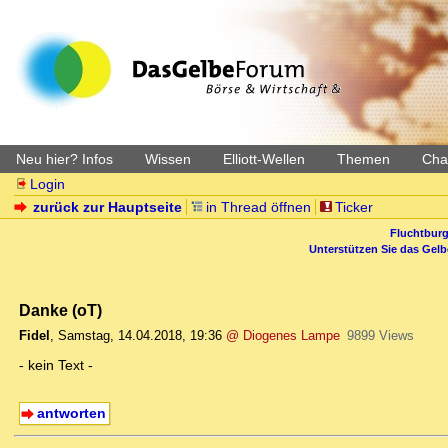
Neu hier? Infos
Wissen
Elliott-Wellen
Themen
Char
Login
zurück zur Hauptseite
in Thread öffnen
Ticker
Fluchtburg
Unterstützen Sie das Gel
Danke (oT)
Fidel
,
Samstag, 14.04.2018, 19:36
@ Diogenes Lampe
9899 Views
- kein Text -
antworten