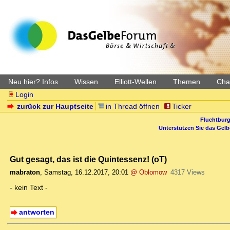
Neu hier? Infos
Wissen
Elliott-Wellen
Themen
Char
Login
zurück zur Hauptseite
in Thread öffnen
Ticker
Fluchtburg
Unterstützen Sie das Gel
Gut gesagt, das ist die Quintessenz! (oT)
mabraton
,
Samstag, 16.12.2017, 20:01
@ Oblomow
4317 Views
- kein Text -
antworten