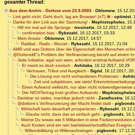
gesamter Thread:
Aus dem Archiv - Dottore vom 23.9.2003
-
Oblomow
,
15.12.20
Link geht nicht. Geht doch, lag am Browser! (oT)
-
optimist
,
Danke für den Link aus der Sammlung!
-
Mephistopheles
,
15.
Hilf mir mal auf die Sprünge
-
trosinette
,
15.12.2017, 12:48
confirmation bias
-
Rybezahl
,
16.12.2017, 03:33
Mein Ansatz
-
Oblomow
,
15.12.2017, 14:57
Radikal - Radix - Wurzel
-
Rybezahl
,
15.12.2017, 21:04
AMR und was Dottore über die Eigenschaft des Menschen schr
@Dottoreâ€˜s Problem der Vorfinanzierung beruht auf einem Irr
Jede Initiative, egal von wem, erfordert erstmal Aufwand VOR
Er meint es doch ironisch
-
Ashitaka
,
16.12.2017, 10:29
Vertrauen, Tribut und Ausgleich
-
Sigrid
,
16.12.2017, 20
Die Lösung von nicht vorhandenen Problemen
-
Ashit
Zeit und subjektiven, wie stets! Erkenntnisverkettung
Einen Aufwand vielleicht, nur aber nicht notwendigerweise
Der NICHTertrag trotz großen Aufwands
-
Mephistophele
Denkbar ist vieles, machbar jedoch nicht
-
Zarathustra
,
16.12
@dottore's Vorfinanzierung der Macht findet statt
-
pigbonds
Wirtschaft kann dauerhaft prosperieren
-
Rybezahl
,
16.12.
Glaube nicht, dass das so einfach geht
-
pigbonds
,
16.1
Meinst Du sowas wie 5 Milliarden in eine Farbenrevolution 
Auch Kosten sind ein rein betriebswirtschaftliches Ereignis
Willensbilldung vs Willenaufzwingen
-
pigbonds
,
17.12.2