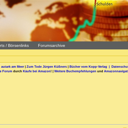
ts / Börsenlinks
Forumsarchive
 autark am Meer
|
Zum Tode Jürgen Küßners
|
Bücher vom Kopp-Verlag |
Datenschut
be Forum
durch
Käufe bei Amazon
! |
Weitere Buchempfehlungen
und
Amazonnavigat