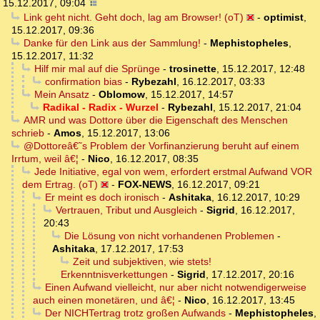
15.12.2017, 09:04
Link geht nicht. Geht doch, lag am Browser! (oT)
-
optimist
,
15.12.2017, 09:36
Danke für den Link aus der Sammlung!
-
Mephistopheles
,
15.12.2017, 11:32
Hilf mir mal auf die Sprünge
-
trosinette
,
15.12.2017, 12:48
confirmation bias
-
Rybezahl
,
16.12.2017, 03:33
Mein Ansatz
-
Oblomow
,
15.12.2017, 14:57
Radikal - Radix - Wurzel
-
Rybezahl
,
15.12.2017, 21:04
AMR und was Dottore über die Eigenschaft des Menschen
schrieb
-
Amos
,
15.12.2017, 13:06
@Dottoreâ€˜s Problem der Vorfinanzierung beruht auf einem
Irrtum, weil â€¦
-
Nico
,
16.12.2017, 08:35
Jede Initiative, egal von wem, erfordert erstmal Aufwand VOR
dem Ertrag. (oT)
-
FOX-NEWS
,
16.12.2017, 09:21
Er meint es doch ironisch
-
Ashitaka
,
16.12.2017, 10:29
Vertrauen, Tribut und Ausgleich
-
Sigrid
,
16.12.2017,
20:43
Die Lösung von nicht vorhandenen Problemen
-
Ashitaka
,
17.12.2017, 17:53
Zeit und subjektiven, wie stets!
Erkenntnisverkettungen
-
Sigrid
,
17.12.2017, 20:16
Einen Aufwand vielleicht, nur aber nicht notwendigerweise
auch einen monetären, und â€¦
-
Nico
,
16.12.2017, 13:45
Der NICHTertrag trotz großen Aufwands
-
Mephistopheles
,