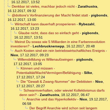
16.12.2017, 13:52
Denkbar ist vieles, machbar jedoch nicht
-
Zarathustra
,
16.12.2017, 09:32
@dottore's Vorfinanzierung der Macht findet statt
-
pigbonds
,
16.12.2017, 13:00
Wirtschaft kann dauerhaft prosperieren
-
Rybezahl
,
16.12.2017, 13:23
Glaube nicht, dass das so einfach geht
-
pigbonds
,
16.12.2017, 13:51
Meinst Du sowas wie 5 Milliarden in eine Farbenrevolution
investieren?
-
Lechbrucknersepp
,
16.12.2017, 20:48
Auch Kosten sind ein rein betriebswirtschaftliches Ereignis
-
Nico
,
17.12.2017, 09:23
Willensbilldung vs Willenaufzwingen
-
pigbonds
,
17.12.2017, 13:05
Können und müssen -
Potentialität/Macht/Vermögen/Befähigung
-
Silke
,
17.12.2017, 17:24
Die "Gewalt & Zwang-Nummer" der Debitisten
-
Nico
,
17.12.2017, 20:27
Schwarmverhalten, oder wieviel Kollektivismus darfs
denn sein?
-
Zarathustra
,
18.12.2017, 06:47
Anarchie und das Hyperkollektiv
-
Nico
,
19.12.2017,
06:58
Der Begriff Anarchie wird schon seit langem