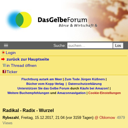
Suche:
Los
Login
zurück zur Hauptseite
in Thread öffnen
Ticker
Fluchtburg autark am Meer
|
Zum Tode Jürgen Küßners
|
Bücher vom Kopp-Verlag |
Datenschutzerklärung
Unterstützen Sie das Gelbe Forum
durch
Käufe bei Amazon
! |
Weitere Buchempfehlungen
und
Amazonnavigation
|
Cookie-Einstellungen
Radikal - Radix - Wurzel
Rybezahl
,
Freitag, 15.12.2017, 21:04
(vor 3159 Tagen)
@ Oblomow
4979
Views