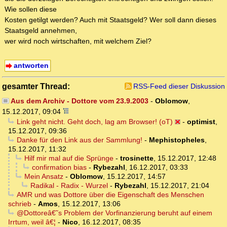
Wie sollen diese
Kosten getilgt werden? Auch mit Staatsgeld? Wer soll dann dieses
Staatsgeld annehmen,
wer wird noch wirtschaften, mit welchem Ziel?
antworten
gesamter Thread:
RSS-Feed dieser Diskussion
Aus dem Archiv - Dottore vom 23.9.2003
-
Oblomow
,
15.12.2017, 09:04
Link geht nicht. Geht doch, lag am Browser! (oT)
-
optimist
,
15.12.2017, 09:36
Danke für den Link aus der Sammlung!
-
Mephistopheles
,
15.12.2017, 11:32
Hilf mir mal auf die Sprünge
-
trosinette
,
15.12.2017, 12:48
confirmation bias
-
Rybezahl
,
16.12.2017, 03:33
Mein Ansatz
-
Oblomow
,
15.12.2017, 14:57
Radikal - Radix - Wurzel
-
Rybezahl
,
15.12.2017, 21:04
AMR und was Dottore über die Eigenschaft des Menschen
schrieb
-
Amos
,
15.12.2017, 13:06
@Dottoreâ€˜s Problem der Vorfinanzierung beruht auf einem
Irrtum, weil â€¦
-
Nico
,
16.12.2017, 08:35