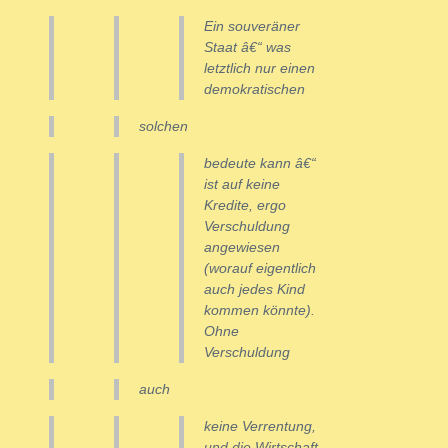
Ein souveräner
Staat â€“ was
letztlich nur einen
demokratischen
solchen
bedeute kann â€“
ist auf keine
Kredite, ergo
Verschuldung
angewiesen
(worauf eigentlich
auch jedes Kind
kommen könnte).
Ohne
Verschuldung
auch
keine Verrentung,
und die Wirtschaft