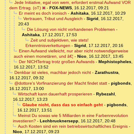
Jede Initiative, egal von wem, erfordert erstmal Aufwand VOR
dem Ertrag. (oT)
-
FOX-NEWS
,
16.12.2017, 09:21
Er meint es doch ironisch
-
Ashitaka
,
16.12.2017, 10:29
Vertrauen, Tribut und Ausgleich
-
Sigrid
,
16.12.2017,
20:43
Die Lösung von nicht vorhandenen Problemen
-
Ashitaka
,
17.12.2017, 17:53
Zeit und subjektiven, wie stets!
Erkenntnisverkettungen
-
Sigrid
,
17.12.2017, 20:16
Einen Aufwand vielleicht, nur aber nicht notwendigerweise
auch einen monetären, und â€¦
-
Nico
,
16.12.2017, 13:45
Der NICHTertrag trotz großen Aufwands
-
Mephistopheles
,
16.12.2017, 13:52
Denkbar ist vieles, machbar jedoch nicht
-
Zarathustra
,
16.12.2017, 09:32
@dottore's Vorfinanzierung der Macht findet statt
-
pigbonds
,
16.12.2017, 13:00
Wirtschaft kann dauerhaft prosperieren
-
Rybezahl
,
16.12.2017, 13:23
Glaube nicht, dass das so einfach geht
-
pigbonds
,
16.12.2017, 13:51
Meinst Du sowas wie 5 Milliarden in eine Farbenrevolution
investieren?
-
Lechbrucknersepp
,
16.12.2017, 20:48
Auch Kosten sind ein rein betriebswirtschaftliches Ereignis
-
Nico
,
17.12.2017, 09:23