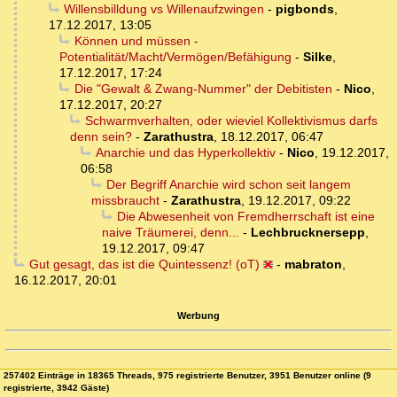
Willensbilldung vs Willenaufzwingen
-
pigbonds
,
17.12.2017, 13:05
Können und müssen -
Potentialität/Macht/Vermögen/Befähigung
-
Silke
,
17.12.2017, 17:24
Die "Gewalt & Zwang-Nummer" der Debitisten
-
Nico
,
17.12.2017, 20:27
Schwarmverhalten, oder wieviel Kollektivismus darfs
denn sein?
-
Zarathustra
,
18.12.2017, 06:47
Anarchie und das Hyperkollektiv
-
Nico
,
19.12.2017,
06:58
Der Begriff Anarchie wird schon seit langem
missbraucht
-
Zarathustra
,
19.12.2017, 09:22
Die Abwesenheit von Fremdherrschaft ist eine
naive Träumerei, denn...
-
Lechbrucknersepp
,
19.12.2017, 09:47
Gut gesagt, das ist die Quintessenz! (oT)
-
mabraton
,
16.12.2017, 20:01
Werbung
257402 Einträge in 18365 Threads, 975 registrierte Benutzer, 3951 Benutzer online (9
registrierte, 3942 Gäste)