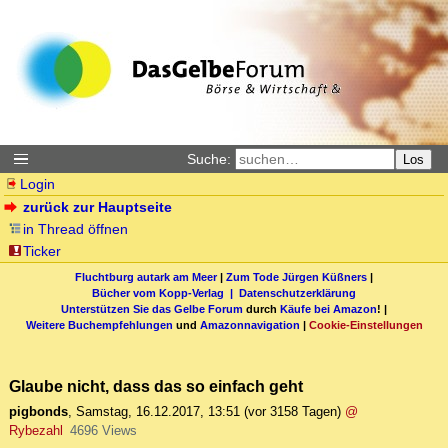
Suche:
Los
Login
zurück zur Hauptseite
in Thread öffnen
Ticker
Fluchtburg autark am Meer
|
Zum Tode Jürgen Küßners
|
Bücher vom Kopp-Verlag |
Datenschutzerklärung
Unterstützen Sie das Gelbe Forum
durch
Käufe bei Amazon
! |
Weitere Buchempfehlungen
und
Amazonnavigation
|
Cookie-Einstellungen
Glaube nicht, dass das so einfach geht
pigbonds
,
Samstag, 16.12.2017, 13:51
(vor 3158 Tagen)
@
Rybezahl
4696 Views