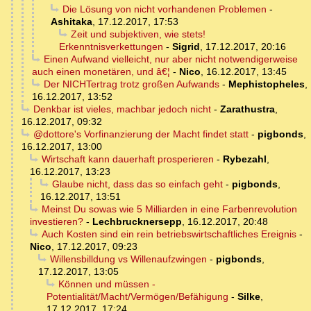
Die Lösung von nicht vorhandenen Problemen
-
Ashitaka
,
17.12.2017, 17:53
Zeit und subjektiven, wie stets!
Erkenntnisverkettungen
-
Sigrid
,
17.12.2017, 20:16
Einen Aufwand vielleicht, nur aber nicht notwendigerweise
auch einen monetären, und â€¦
-
Nico
,
16.12.2017, 13:45
Der NICHTertrag trotz großen Aufwands
-
Mephistopheles
,
16.12.2017, 13:52
Denkbar ist vieles, machbar jedoch nicht
-
Zarathustra
,
16.12.2017, 09:32
@dottore's Vorfinanzierung der Macht findet statt
-
pigbonds
,
16.12.2017, 13:00
Wirtschaft kann dauerhaft prosperieren
-
Rybezahl
,
16.12.2017, 13:23
Glaube nicht, dass das so einfach geht
-
pigbonds
,
16.12.2017, 13:51
Meinst Du sowas wie 5 Milliarden in eine Farbenrevolution
investieren?
-
Lechbrucknersepp
,
16.12.2017, 20:48
Auch Kosten sind ein rein betriebswirtschaftliches Ereignis
-
Nico
,
17.12.2017, 09:23
Willensbilldung vs Willenaufzwingen
-
pigbonds
,
17.12.2017, 13:05
Können und müssen -
Potentialität/Macht/Vermögen/Befähigung
-
Silke
,
17.12.2017, 17:24