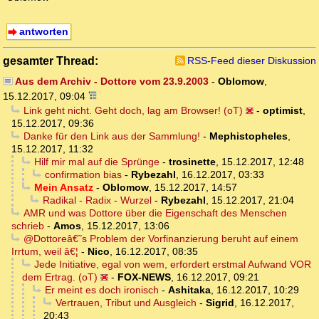
antworten
gesamter Thread:
RSS-Feed dieser Diskussion
Aus dem Archiv - Dottore vom 23.9.2003
-
Oblomow
,
15.12.2017, 09:04
Link geht nicht. Geht doch, lag am Browser! (oT)
-
optimist
,
15.12.2017, 09:36
Danke für den Link aus der Sammlung!
-
Mephistopheles
,
15.12.2017, 11:32
Hilf mir mal auf die Sprünge
-
trosinette
,
15.12.2017, 12:48
confirmation bias
-
Rybezahl
,
16.12.2017, 03:33
Mein Ansatz
-
Oblomow
,
15.12.2017, 14:57
Radikal - Radix - Wurzel
-
Rybezahl
,
15.12.2017, 21:04
AMR und was Dottore über die Eigenschaft des Menschen
schrieb
-
Amos
,
15.12.2017, 13:06
@Dottoreâ€˜s Problem der Vorfinanzierung beruht auf einem
Irrtum, weil â€¦
-
Nico
,
16.12.2017, 08:35
Jede Initiative, egal von wem, erfordert erstmal Aufwand VOR
dem Ertrag. (oT)
-
FOX-NEWS
,
16.12.2017, 09:21
Er meint es doch ironisch
-
Ashitaka
,
16.12.2017, 10:29
Vertrauen, Tribut und Ausgleich
-
Sigrid
,
16.12.2017,
20:43