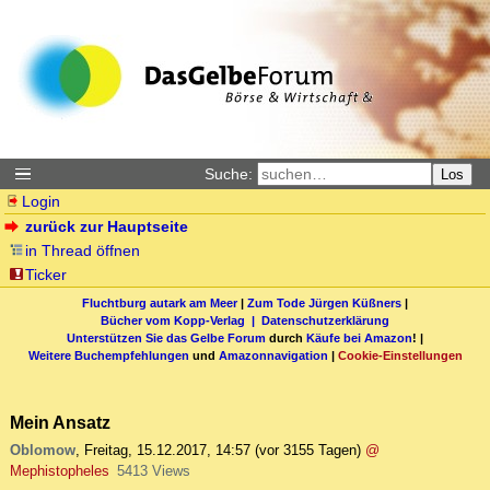
Suche:
Los
Login
zurück zur Hauptseite
in Thread öffnen
Ticker
Fluchtburg autark am Meer
|
Zum Tode Jürgen Küßners
|
Bücher vom Kopp-Verlag |
Datenschutzerklärung
Unterstützen Sie das Gelbe Forum
durch
Käufe bei Amazon
! |
Weitere Buchempfehlungen
und
Amazonnavigation
|
Cookie-Einstellungen
Mein Ansatz
Oblomow
,
Freitag, 15.12.2017, 14:57
(vor 3155 Tagen)
@
Mephistopheles
5413 Views