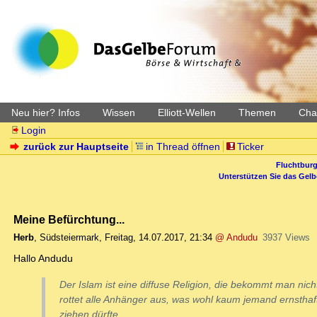
Neu hier? Infos
Wissen
Elliott-Wellen
Themen
Char
Login
zurück zur Hauptseite
in Thread öffnen
Ticker
Fluchtburg
Unterstützen Sie das Gel
Meine Befürchtung...
Herb
,
Südsteiermark
,
Freitag, 14.07.2017, 21:34
@ Andudu
3937 Views
Hallo Andudu
Der Islam ist eine diffuse Religion, die bekommt man ni
rottet alle Anhänger aus, was wohl kaum jemand ernsthaf
ziehen dürfte.