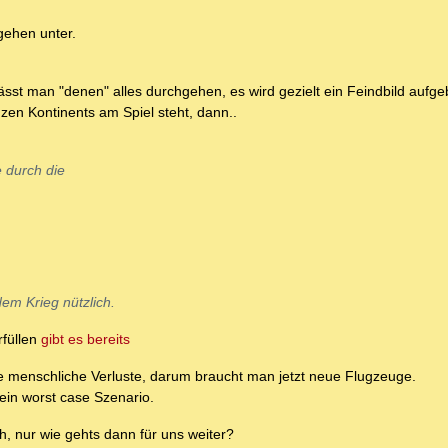
gehen unter.
sst man "denen" alles durchgehen, es wird gezielt ein Feindbild aufge
en Kontinents am Spiel steht, dann..
e durch die
em Krieg nützlich.
rfüllen
gibt es bereits
ne menschliche Verluste, darum braucht man jetzt neue Flugzeuge.
ein worst case Szenario.
ch, nur wie gehts dann für uns weiter?