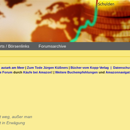
ts / Börsenlinks
Forumsarchive
 autark am Meer
|
Zum Tode Jürgen Küßners
|
Bücher vom Kopp-Verlag |
Datenschut
be Forum
durch
Käufe bei Amazon
! |
Weitere Buchempfehlungen
und
Amazonnavigat
cht weg, außer man
t in Erwägung