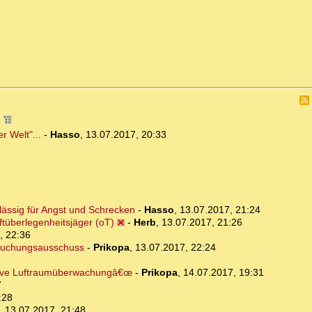
6
r Welt"...
-
Hasso
,
13.07.2017, 20:33
ässig für Angst und Schrecken
-
Hasso
,
13.07.2017, 21:24
uftüberlegenheitsjäger (oT)
-
Herb
,
13.07.2017, 21:26
, 22:36
rsuchungsausschuss
-
Prikopa
,
13.07.2017, 22:24
tive Luftraumüberwachungâ€œ
-
Prikopa
,
14.07.2017, 19:31
7
:28
,
13.07.2017, 21:48