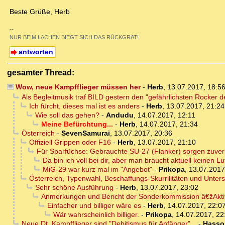
Beste Grüße, Herb
--
NUR BEIM LACHEN BIEGT SICH DAS RÜCKGRAT!
antworten
gesamter Thread:
Wow, neue Kampfflieger müssen her
-
Herb
,
13.07.2017, 18:5
Als Begleitmusik traf BILD gestern den "gefährlichsten Rocker de
Ich fürcht, dieses mal ist es anders
-
Herb
,
13.07.2017, 21:24
Wie soll das gehen?
-
Andudu
,
14.07.2017, 12:11
Meine Befürchtung...
-
Herb
,
14.07.2017, 21:34
Österreich
-
SevenSamurai
,
13.07.2017, 20:36
Offiziell Grippen oder F16
-
Herb
,
13.07.2017, 21:10
Für Sparfüchse: Gebrauchte SU-27 (Flanker) sorgen zuverl
Da bin ich voll bei dir, aber man braucht aktuell keinen L
MiG-29 war kurz mal im "Angebot"
-
Prikopa
,
13.07.2017
Österreich, Typenwahl, Beschaffungs-Skurrilitäten und Unte
Sehr schöne Ausführung
-
Herb
,
13.07.2017, 23:02
Anmerkungen und Bericht der Sonderkommission â€žAk
Einfacher und billiger wäre es
-
Herb
,
14.07.2017, 22:0
Wär wahrscheinlich billiger.
-
Prikopa
,
14.07.2017, 22
Neue Dt. Kampfflieger sind "Debitismus für Anfänger"...
-
Hasso