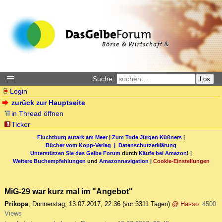
Suche:
Los
Login
zurück zur Hauptseite
in Thread öffnen
Ticker
Fluchtburg autark am Meer
|
Zum Tode Jürgen Küßners
|
Bücher vom Kopp-Verlag |
Datenschutzerklärung
Unterstützen Sie das Gelbe Forum
durch
Käufe bei Amazon
! |
Weitere Buchempfehlungen
und
Amazonnavigation
|
Cookie-Einstellungen
MiG-29 war kurz mal im "Angebot"
Prikopa
,
Donnerstag, 13.07.2017, 22:36
(vor 3311 Tagen)
@ Hasso
4500
Views