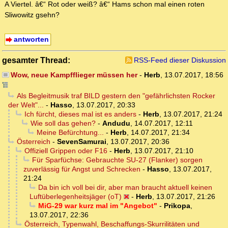
A Viertel. â€“ Rot oder weiß? â€“ Hams schon mal einen roten
Sliwowitz gsehn?
antworten
gesamter Thread:
RSS-Feed dieser Diskussion
Wow, neue Kampfflieger müssen her
-
Herb
,
13.07.2017, 18:56
Als Begleitmusik traf BILD gestern den "gefährlichsten Rocker
der Welt"...
-
Hasso
,
13.07.2017, 20:33
Ich fürcht, dieses mal ist es anders
-
Herb
,
13.07.2017, 21:24
Wie soll das gehen?
-
Andudu
,
14.07.2017, 12:11
Meine Befürchtung...
-
Herb
,
14.07.2017, 21:34
Österreich
-
SevenSamurai
,
13.07.2017, 20:36
Offiziell Grippen oder F16
-
Herb
,
13.07.2017, 21:10
Für Sparfüchse: Gebrauchte SU-27 (Flanker) sorgen
zuverlässig für Angst und Schrecken
-
Hasso
,
13.07.2017,
21:24
Da bin ich voll bei dir, aber man braucht aktuell keinen
Luftüberlegenheitsjäger (oT)
-
Herb
,
13.07.2017, 21:26
MiG-29 war kurz mal im "Angebot"
-
Prikopa
,
13.07.2017, 22:36
Österreich, Typenwahl, Beschaffungs-Skurrilitäten und