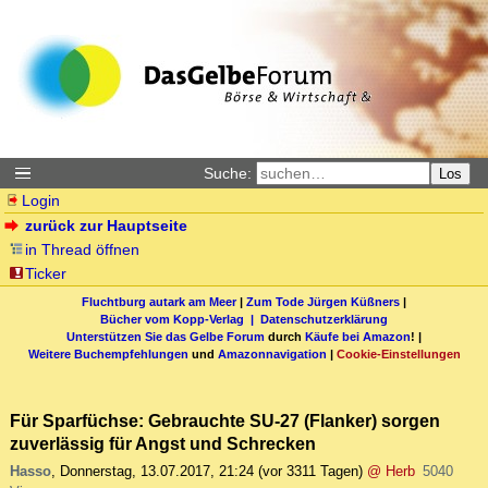
Suche:
Los
Login
zurück zur Hauptseite
in Thread öffnen
Ticker
Fluchtburg autark am Meer
|
Zum Tode Jürgen Küßners
|
Bücher vom Kopp-Verlag |
Datenschutzerklärung
Unterstützen Sie das Gelbe Forum
durch
Käufe bei Amazon
! |
Weitere Buchempfehlungen
und
Amazonnavigation
|
Cookie-Einstellungen
Für Sparfüchse: Gebrauchte SU-27 (Flanker) sorgen
zuverlässig für Angst und Schrecken
Hasso
,
Donnerstag, 13.07.2017, 21:24
(vor 3311 Tagen)
@ Herb
5040