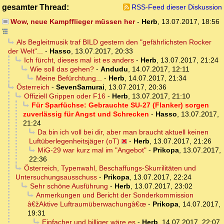
gesamter Thread:
RSS-Feed dieser Diskussion
Wow, neue Kampfflieger müssen her
-
Herb
,
13.07.2017, 18:56
Als Begleitmusik traf BILD gestern den "gefährlichsten Rocker
der Welt"...
-
Hasso
,
13.07.2017, 20:33
Ich fürcht, dieses mal ist es anders
-
Herb
,
13.07.2017, 21:24
Wie soll das gehen?
-
Andudu
,
14.07.2017, 12:11
Meine Befürchtung...
-
Herb
,
14.07.2017, 21:34
Österreich
-
SevenSamurai
,
13.07.2017, 20:36
Offiziell Grippen oder F16
-
Herb
,
13.07.2017, 21:10
Für Sparfüchse: Gebrauchte SU-27 (Flanker) sorgen
zuverlässig für Angst und Schrecken
-
Hasso
,
13.07.2017,
21:24
Da bin ich voll bei dir, aber man braucht aktuell keinen
Luftüberlegenheitsjäger (oT)
-
Herb
,
13.07.2017, 21:26
MiG-29 war kurz mal im "Angebot"
-
Prikopa
,
13.07.2017,
22:36
Österreich, Typenwahl, Beschaffungs-Skurrilitäten und
Untersuchungsausschuss
-
Prikopa
,
13.07.2017, 22:24
Sehr schöne Ausführung
-
Herb
,
13.07.2017, 23:02
Anmerkungen und Bericht der Sonderkommission
â€žAktive Luftraumüberwachungâ€œ
-
Prikopa
,
14.07.2017,
19:31
Einfacher und billiger wäre es
-
Herb
,
14.07.2017, 22:07