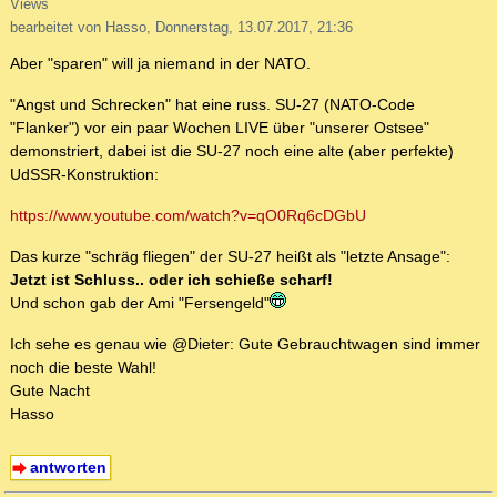
Views
bearbeitet von Hasso, Donnerstag, 13.07.2017, 21:36
Aber "sparen" will ja niemand in der NATO.
"Angst und Schrecken" hat eine russ. SU-27 (NATO-Code
"Flanker") vor ein paar Wochen LIVE über "unserer Ostsee"
demonstriert, dabei ist die SU-27 noch eine alte (aber perfekte)
UdSSR-Konstruktion:
https://www.youtube.com/watch?v=qO0Rq6cDGbU
Das kurze "schräg fliegen" der SU-27 heißt als "letzte Ansage":
Jetzt ist Schluss.. oder ich schieße scharf!
Und schon gab der Ami "Fersengeld"
Ich sehe es genau wie @Dieter: Gute Gebrauchtwagen sind immer
noch die beste Wahl!
Gute Nacht
Hasso
antworten