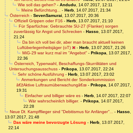
Wie soll das gehen?
-
Andudu
,
14.07.2017, 12:11
Meine Befürchtung...
-
Herb
,
14.07.2017, 21:34
Österreich
-
SevenSamurai
,
13.07.2017, 20:36
Offiziell Grippen oder F16
-
Herb
,
13.07.2017, 21:10
Für Sparfüchse: Gebrauchte SU-27 (Flanker) sorgen
zuverlässig für Angst und Schrecken
-
Hasso
,
13.07.2017,
21:24
Da bin ich voll bei dir, aber man braucht aktuell keinen
Luftüberlegenheitsjäger (oT)
-
Herb
,
13.07.2017, 21:26
MiG-29 war kurz mal im "Angebot"
-
Prikopa
,
13.07.2017,
22:36
Österreich, Typenwahl, Beschaffungs-Skurrilitäten und
Untersuchungsausschuss
-
Prikopa
,
13.07.2017, 22:24
Sehr schöne Ausführung
-
Herb
,
13.07.2017, 23:02
Anmerkungen und Bericht der Sonderkommission
â€žAktive Luftraumüberwachungâ€œ
-
Prikopa
,
14.07.2017,
19:31
Einfacher und billiger wäre es
-
Herb
,
14.07.2017, 22:07
Wär wahrscheinlich billiger.
-
Prikopa
,
14.07.2017,
22:28
Neue Dt. Kampfflieger sind "Debitismus für Anfänger"...
-
Hasso
,
13.07.2017, 21:48
Das wäre meine bevorzugte Lösung
-
Herb
,
13.07.2017,
22:14