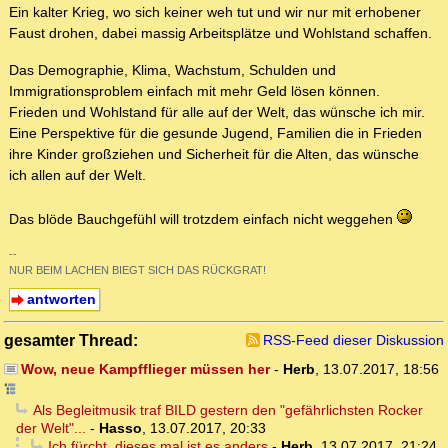
Ein kalter Krieg, wo sich keiner weh tut und wir nur mit erhobener
Faust drohen, dabei massig Arbeitsplätze und Wohlstand schaffen.
Das Demographie, Klima, Wachstum, Schulden und
Immigrationsproblem einfach mit mehr Geld lösen können.
Frieden und Wohlstand für alle auf der Welt, das wünsche ich mir.
Eine Perspektive für die gesunde Jugend, Familien die in Frieden
ihre Kinder großziehen und Sicherheit für die Alten, das wünsche
ich allen auf der Welt.
Das blöde Bauchgefühl will trotzdem einfach nicht weggehen
--
NUR BEIM LACHEN BIEGT SICH DAS RÜCKGRAT!
antworten
gesamter Thread:
RSS-Feed dieser Diskussion
Wow, neue Kampfflieger müssen her
-
Herb
,
13.07.2017, 18:56
Als Begleitmusik traf BILD gestern den "gefährlichsten Rocker
der Welt"...
-
Hasso
,
13.07.2017, 20:33
Ich fürcht, dieses mal ist es anders
-
Herb
,
13.07.2017, 21:24