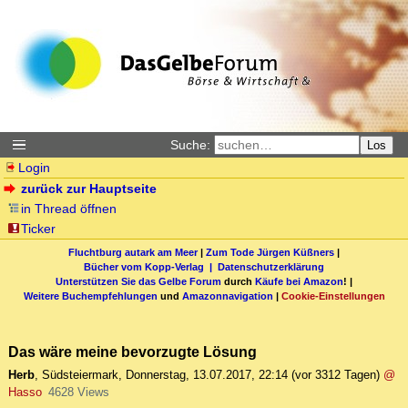
Suche:
Los
Login
zurück zur Hauptseite
in Thread öffnen
Ticker
Fluchtburg autark am Meer
|
Zum Tode Jürgen Küßners
|
Bücher vom Kopp-Verlag |
Datenschutzerklärung
Unterstützen Sie das Gelbe Forum
durch
Käufe bei Amazon
! |
Weitere Buchempfehlungen
und
Amazonnavigation
|
Cookie-Einstellungen
Das wäre meine bevorzugte Lösung
Herb
,
Südsteiermark
,
Donnerstag, 13.07.2017, 22:14
(vor 3312 Tagen)
@
Hasso
4628 Views