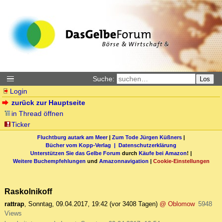
Suche:
Los
Login
zurück zur Hauptseite
in Thread öffnen
Ticker
Fluchtburg autark am Meer
|
Zum Tode Jürgen Küßners
|
Bücher vom Kopp-Verlag |
Datenschutzerklärung
Unterstützen Sie das Gelbe Forum
durch
Käufe bei Amazon
! |
Weitere Buchempfehlungen
und
Amazonnavigation
|
Cookie-Einstellungen
Raskolnikoff
rattrap
,
Sonntag, 09.04.2017, 19:42
(vor 3408 Tagen)
@ Oblomow
5948
Views