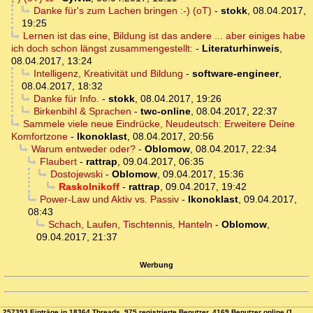
Danke für's zum Lachen bringen :-) (oT)
-
stokk
,
08.04.2017,
19:25
Lernen ist das eine, Bildung ist das andere ... aber einiges habe
ich doch schon längst zusammengestellt:
-
Literaturhinweis
,
08.04.2017, 13:24
Intelligenz, Kreativität und Bildung
-
software-engineer
,
08.04.2017, 18:32
Danke für Info.
-
stokk
,
08.04.2017, 19:26
Birkenbihl & Sprachen
-
twc-online
,
08.04.2017, 22:37
Sammele viele neue Eindrücke, Neudeutsch: Erweitere Deine
Komfortzone
-
Ikonoklast
,
08.04.2017, 20:56
Warum entweder oder?
-
Oblomow
,
08.04.2017, 22:34
Flaubert
-
rattrap
,
09.04.2017, 06:35
Dostojewski
-
Oblomow
,
09.04.2017, 15:36
Raskolnikoff
-
rattrap
,
09.04.2017, 19:42
Power-Law und Aktiv vs. Passiv
-
Ikonoklast
,
09.04.2017,
08:43
Schach, Laufen, Tischtennis, Hanteln
-
Oblomow
,
09.04.2017, 21:37
Werbung
257393 Einträge in 18364 Threads, 975 registrierte Benutzer, 4169 Benutzer online (1