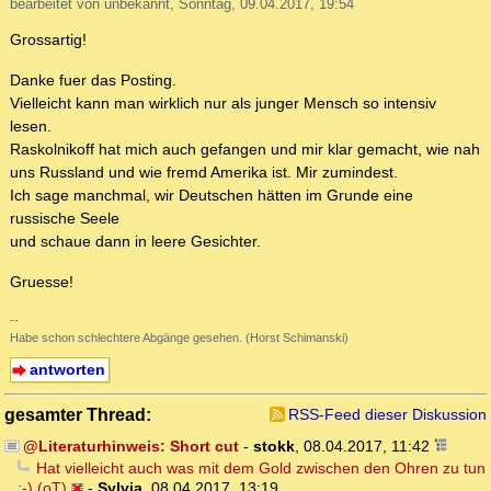
bearbeitet von unbekannt, Sonntag, 09.04.2017, 19:54
Grossartig!
Danke fuer das Posting.
Vielleicht kann man wirklich nur als junger Mensch so intensiv
lesen.
Raskolnikoff hat mich auch gefangen und mir klar gemacht, wie nah
uns Russland und wie fremd Amerika ist. Mir zumindest.
Ich sage manchmal, wir Deutschen hätten im Grunde eine
russische Seele
und schaue dann in leere Gesichter.
Gruesse!
--
Habe schon schlechtere Abgänge gesehen. (Horst Schimanski)
antworten
gesamter Thread:
RSS-Feed dieser Diskussion
@Literaturhinweis: Short cut
-
stokk
,
08.04.2017, 11:42
Hat vielleicht auch was mit dem Gold zwischen den Ohren zu tun
;-) (oT)
-
Sylvia
,
08.04.2017, 13:19