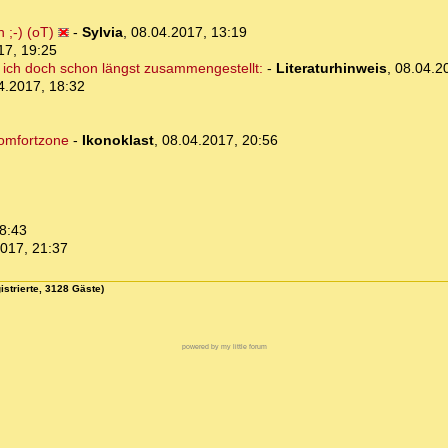
 ;-) (oT)
-
Sylvia
,
08.04.2017, 13:19
17, 19:25
be ich doch schon längst zusammengestellt:
-
Literaturhinweis
,
08.04.2
4.2017, 18:32
Komfortzone
-
Ikonoklast
,
08.04.2017, 20:56
8:43
017, 21:37
istrierte, 3128 Gäste)
powered by my little forum