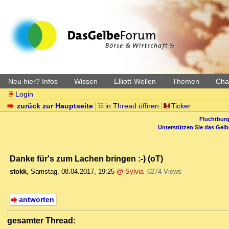
Neu hier? Infos
Wissen
Elliott-Wellen
Themen
Char
Login
zurück zur Hauptseite
in Thread öffnen
Ticker
Fluchtburg
Unterstützen Sie das Gel
Danke für's zum Lachen bringen :-) (oT)
stokk
,
Samstag, 08.04.2017, 19:25
@ Sylvia
6274 Views
antworten
gesamter Thread: