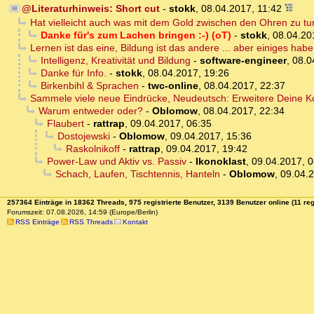
@Literaturhinweis: Short cut
-
stokk
,
08.04.2017, 11:42
Hat vielleicht auch was mit dem Gold zwischen den Ohren zu tun
Danke für's zum Lachen bringen :-) (oT)
-
stokk
,
08.04.20
Lernen ist das eine, Bildung ist das andere ... aber einiges ha
Intelligenz, Kreativität und Bildung
-
software-engineer
,
08.0
Danke für Info.
-
stokk
,
08.04.2017, 19:26
Birkenbihl & Sprachen
-
twc-online
,
08.04.2017, 22:37
Sammele viele neue Eindrücke, Neudeutsch: Erweitere Deine 
Warum entweder oder?
-
Oblomow
,
08.04.2017, 22:34
Flaubert
-
rattrap
,
09.04.2017, 06:35
Dostojewski
-
Oblomow
,
09.04.2017, 15:36
Raskolnikoff
-
rattrap
,
09.04.2017, 19:42
Power-Law und Aktiv vs. Passiv
-
Ikonoklast
,
09.04.2017, 0
Schach, Laufen, Tischtennis, Hanteln
-
Oblomow
,
09.04.2
257364 Einträge in 18362 Threads, 975 registrierte Benutzer, 3139 Benutzer online (11 reg
Forumszeit: 07.08.2026, 14:59 (Europe/Berlin)
RSS Einträge
RSS Threads
Kontakt