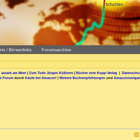
ts / Börsenlinks
Forumsarchive
 autark am Meer
|
Zum Tode Jürgen Küßners
|
Bücher vom Kopp-Verlag |
Datenschut
be Forum
durch
Käufe bei Amazon
! |
Weitere Buchempfehlungen
und
Amazonnavigat