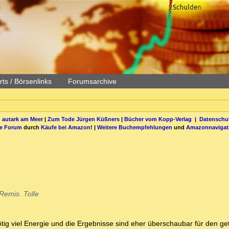
ts / Börsenlinks
Forumsarchive
 autark am Meer
|
Zum Tode Jürgen Küßners
|
Bücher vom Kopp-Verlag |
Datenschut
be Forum
durch
Käufe bei Amazon
! |
Weitere Buchempfehlungen
und
Amazonnavigat
Remis. Tolle
ig viel Energie und die Ergebnisse sind eher überschaubar für den get