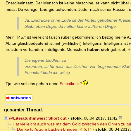
Energieeinsatz. Der Mensch ist keine Maschine, er kann nicht über
musst Du weniger Energie aufwenden. Jeder nach seiner Fasson, i
Ja, Eindrücke ohne Ende ist der Vorteil gehobener Kreis
bleibt eben Depp, da helfen keine äußeren Dinge.
Mein "P.S." ist vielleicht falsch rüber gekommen: Ich bezog meine A
Abitur gleichbedeutend ist mit (wirklicher) Intelligenz. Intelligenz
trotzdem vorhanden. Intelligente Menschen
haben sich
gebildet, H
Die eigene Blödheit zu
erkennen, ist für mich das Zeichen von beginnender Klar
Pecuchet finde ich witzig.
Tja, wie soll das gehen ohne
Selbstkritik?
antworten
gesamter Thread:
@Literaturhinweis: Short cut
-
stokk
,
08.04.2017, 11:42
Hat vielleicht auch was mit dem Gold zwischen den Ohren zu tun
Danke für's zum Lachen bringen :-) (oT)
-
stokk
,
08.04.2017,