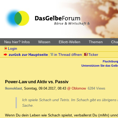
Neu hier? Infos
Wissen
Elliott-Wellen
Themen
Char
Login
zurück zur Hauptseite
in Thread öffnen
Ticker
Fluchtburg
Unterstützen Sie das Gel
Power-Law und Aktiv vs. Passiv
Ikonoklast
,
Sonntag, 09.04.2017, 08:43
@ Oblomow
6284 Views
Ich spiele Schach und Tetris. Im Schach gibt es übrigens 
Sache.
Wenn Du dein Leben wie Schach spielst, verballerst Du (mMn) unnöt