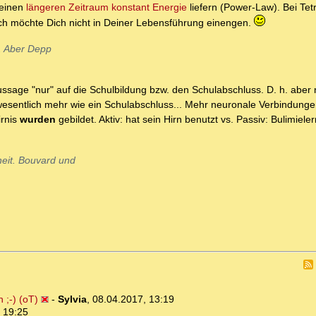
 einen
längeren Zeitraum konstant Energie
liefern (Power-Law). Bei Tet
ch möchte Dich nicht in Deiner Lebensführung einengen.
e. Aber Depp
ussage "nur" auf die Schulbildung bzw. den Schulabschluss. D. h. aber 
 ist wesentlich mehr wie ein Schulabschluss... Mehr neuronale Verbindunge
irnis
wurden
gebildet. Aktiv: hat sein Hirn benutzt vs. Passiv: Bulimiele
heit. Bouvard und
 ;-) (oT)
-
Sylvia
,
08.04.2017, 13:19
 19:25