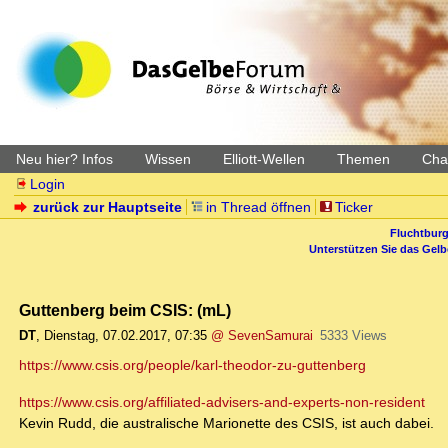
Neu hier? Infos
Wissen
Elliott-Wellen
Themen
Char
Login
zurück zur Hauptseite
in Thread öffnen
Ticker
Fluchtburg
Unterstützen Sie das Gel
Guttenberg beim CSIS: (mL)
DT
,
Dienstag, 07.02.2017, 07:35
@ SevenSamurai
5333 Views
https://www.csis.org/people/karl-theodor-zu-guttenberg
https://www.csis.org/affiliated-advisers-and-experts-non-resident
Kevin Rudd, die australische Marionette des CSIS, ist auch dabei.