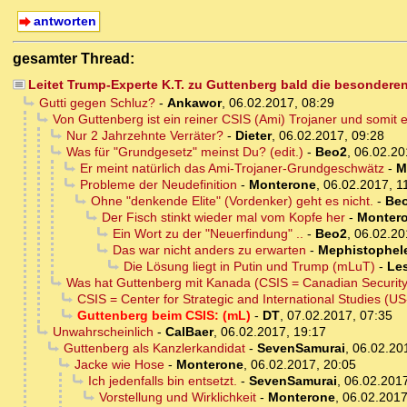
antworten
gesamter Thread:
Leitet Trump-Experte K.T. zu Guttenberg bald die besonder
Gutti gegen Schluz?
-
Ankawor
,
06.02.2017, 08:29
Von Guttenberg ist ein reiner CSIS (Ami) Trojaner und somit 
Nur 2 Jahrzehnte Verräter?
-
Dieter
,
06.02.2017, 09:28
Was für "Grundgesetz" meinst Du? (edit.)
-
Beo2
,
06.02.20
Er meint natürlich das Ami-Trojaner-Grundgeschwätz
-
M
Probleme der Neudefinition
-
Monterone
,
06.02.2017, 1
Ohne "denkende Elite" (Vordenker) geht es nicht.
-
Be
Der Fisch stinkt wieder mal vom Kopfe her
-
Monter
Ein Wort zu der "Neuerfindung" ..
-
Beo2
,
06.02.20
Das war nicht anders zu erwarten
-
Mephistophel
Die Lösung liegt in Putin und Trump (mLuT)
-
Les
Was hat Guttenberg mit Kanada (CSIS = Canadian Security Int
CSIS = Center for Strategic and International Studies (US
Guttenberg beim CSIS: (mL)
-
DT
,
07.02.2017, 07:35
Unwahrscheinlich
-
CalBaer
,
06.02.2017, 19:17
Guttenberg als Kanzlerkandidat
-
SevenSamurai
,
06.02.20
Jacke wie Hose
-
Monterone
,
06.02.2017, 20:05
Ich jedenfalls bin entsetzt.
-
SevenSamurai
,
06.02.2017
Vorstellung und Wirklichkeit
-
Monterone
,
06.02.2017