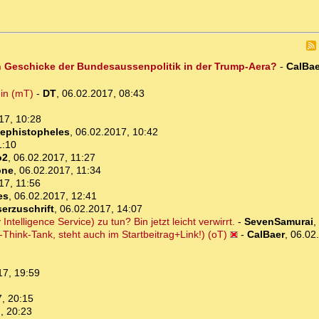
en Geschicke der Bundesaussenpolitik in der Trump-Aera?
-
CalBae
ein (mT)
-
DT
,
06.02.2017, 08:43
17, 10:28
ephistopheles
,
06.02.2017, 10:42
1:10
o2
,
06.02.2017, 11:27
one
,
06.02.2017, 11:34
17, 11:56
es
,
06.02.2017, 12:41
erzuschrift
,
06.02.2017, 14:07
elligence Service) zu tun? Bin jetzt leicht verwirrt.
-
SevenSamurai
,
-Think-Tank, steht auch im Startbeitrag+Link!) (oT)
-
CalBaer
,
06.02
17, 19:59
, 20:15
, 20:23