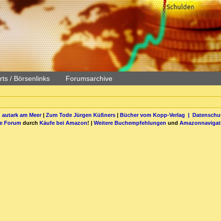
ts / Börsenlinks
Forumsarchive
 autark am Meer
|
Zum Tode Jürgen Küßners
|
Bücher vom Kopp-Verlag |
Datenschut
be Forum
durch
Käufe bei Amazon
! |
Weitere Buchempfehlungen
und
Amazonnavigat