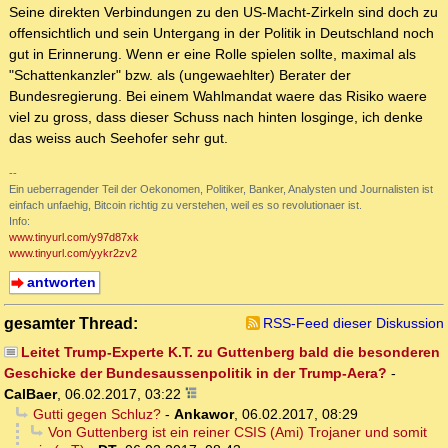
Seine direkten Verbindungen zu den US-Macht-Zirkeln sind doch zu
offensichtlich und sein Untergang in der Politik in Deutschland noch
gut in Erinnerung. Wenn er eine Rolle spielen sollte, maximal als
"Schattenkanzler" bzw. als (ungewaehlter) Berater der
Bundesregierung. Bei einem Wahlmandat waere das Risiko waere
viel zu gross, dass dieser Schuss nach hinten losginge, ich denke
das weiss auch Seehofer sehr gut.
--
Ein ueberragender Teil der Oekonomen, Politiker, Banker, Analysten und Journalisten ist
einfach unfaehig, Bitcoin richtig zu verstehen, weil es so revolutionaer ist.
Info:
www.tinyurl.com/y97d87xk
www.tinyurl.com/yykr2zv2
antworten
gesamter Thread:
RSS-Feed dieser Diskussion
Leitet Trump-Experte K.T. zu Guttenberg bald die besonderen
Geschicke der Bundesaussenpolitik in der Trump-Aera?
-
CalBaer
,
06.02.2017, 03:22
Gutti gegen Schluz?
-
Ankawor
,
06.02.2017, 08:29
Von Guttenberg ist ein reiner CSIS (Ami) Trojaner und somit