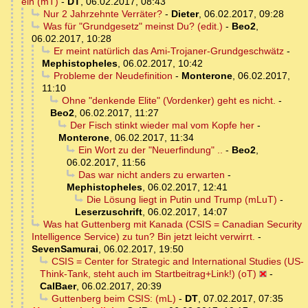
ein (mT)
-
DT
,
06.02.2017, 08:43
Nur 2 Jahrzehnte Verräter?
-
Dieter
,
06.02.2017, 09:28
Was für "Grundgesetz" meinst Du? (edit.)
-
Beo2
,
06.02.2017, 10:28
Er meint natürlich das Ami-Trojaner-Grundgeschwätz
-
Mephistopheles
,
06.02.2017, 10:42
Probleme der Neudefinition
-
Monterone
,
06.02.2017,
11:10
Ohne "denkende Elite" (Vordenker) geht es nicht.
-
Beo2
,
06.02.2017, 11:27
Der Fisch stinkt wieder mal vom Kopfe her
-
Monterone
,
06.02.2017, 11:34
Ein Wort zu der "Neuerfindung" ..
-
Beo2
,
06.02.2017, 11:56
Das war nicht anders zu erwarten
-
Mephistopheles
,
06.02.2017, 12:41
Die Lösung liegt in Putin und Trump (mLuT)
-
Leserzuschrift
,
06.02.2017, 14:07
Was hat Guttenberg mit Kanada (CSIS = Canadian Security
Intelligence Service) zu tun? Bin jetzt leicht verwirrt.
-
SevenSamurai
,
06.02.2017, 19:50
CSIS = Center for Strategic and International Studies (US-
Think-Tank, steht auch im Startbeitrag+Link!) (oT)
-
CalBaer
,
06.02.2017, 20:39
Guttenberg beim CSIS: (mL)
-
DT
,
07.02.2017, 07:35