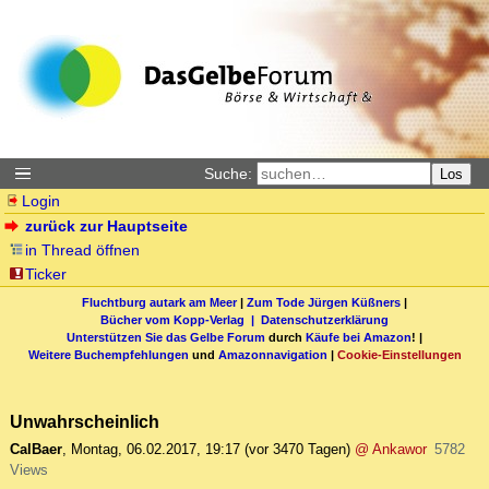
Suche:
Los
Login
zurück zur Hauptseite
in Thread öffnen
Ticker
Fluchtburg autark am Meer
|
Zum Tode Jürgen Küßners
|
Bücher vom Kopp-Verlag |
Datenschutzerklärung
Unterstützen Sie das Gelbe Forum
durch
Käufe bei Amazon
! |
Weitere Buchempfehlungen
und
Amazonnavigation
|
Cookie-Einstellungen
Unwahrscheinlich
CalBaer
,
Montag, 06.02.2017, 19:17
(vor 3470 Tagen)
@ Ankawor
5782
Views