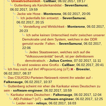
Unwahrscheinlich
-
CalBaer
,
06.02.2017, 19:17
Guttenberg als Kanzlerkandidat
-
SevenSamurai
,
06.02.2017, 19:59
Jacke wie Hose
-
Monterone
,
06.02.2017, 20:05
Ich jedenfalls bin entsetzt.
-
SevenSamurai
,
06.02.2017, 20:15
Vorstellung und Wirklichkeit
-
Monterone
,
06.02.2017,
20:23
Ich sehe keinen Unterschied mehr zwischen unserer
Demokratie und dem System, welches in der DDR
genutzt wurde: Falten.
-
SevenSamurai
,
06.02.2017,
22:06
Jedes Staatswesen, welches sich auf die
"Volkssouveränität" beruft, ist per definitionem
demokratisch.
-
Julius Corrino
,
07.02.2017, 11:11
Es wird sowieso eine GroKo
-
CalBaer
,
06.02.2017, 20:41
Ich freu mich auf ihn! #PopcornLong (oT)
-
Broesler
,
06.02.2017, 08:37
Das CSU/CDU-Parteien-Netzwerk nimmt ihn wieder auf
-
Falkenauge
,
06.02.2017, 10:37
Guttenberg scheint mir eher die Karikatur eines Deutschen zu
sein
-
software-engineer
,
06.02.2017, 10:59
Karikatur eines Deutschen
-
Falkenauge
,
06.02.2017, 12:04
AfD-Politiker? (oT)
-
software-engineer
,
06.02.2017, 12:25
Leider nein
-
relisys
,
06.02.2017, 16:03