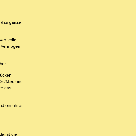
m das ganze
wertvolle
te Vermögen
her.
rücken,
 BSc/MSc und
re das
d einführen,
damit die