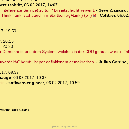
erzuschrift
,
06.02.2017, 14:07
elligence Service) zu tun? Bin jetzt leicht verwirrt.
-
SevenSamurai
,
-Think-Tank, steht auch im Startbeitrag+Link!) (oT)
-
CalBaer
,
06.02
17, 19:59
, 20:15
, 20:23
r Demokratie und dem System, welches in der DDR genutzt wurde: Fal
veränität" beruft, ist per definitionem demokratisch.
-
Julius Corrino
,
1
017, 08:37
nauge
,
06.02.2017, 10:37
ein
-
software-engineer
,
06.02.2017, 10:59
strierte, 4891 Gäste)
powered by my little forum