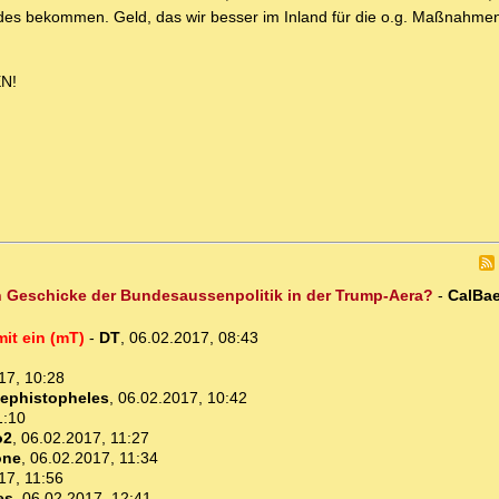
es bekommen. Geld, das wir besser im Inland für die o.g. Maßnahme
N!
en Geschicke der Bundesaussenpolitik in der Trump-Aera?
-
CalBae
mit ein (mT)
-
DT
,
06.02.2017, 08:43
17, 10:28
ephistopheles
,
06.02.2017, 10:42
1:10
o2
,
06.02.2017, 11:27
one
,
06.02.2017, 11:34
17, 11:56
es
,
06.02.2017, 12:41