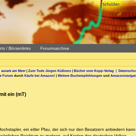
ts / Börsenlinks
Forumsarchive
 autark am Meer
|
Zum Tode Jürgen Küßners
|
Bücher vom Kopp-Verlag |
Datenschut
be Forum
durch
Käufe bei Amazon
! |
Weitere Buchempfehlungen
und
Amazonnavigat
mit ein (mT)
Hochstapler, ein eitler Pfau, der sich nur den Besatzern anbiedern kann
persönlichen Reichtum zu mehren, auf Kosten des deutschen Volkes.