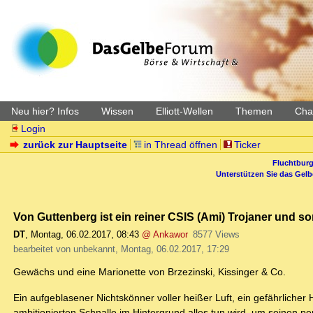
Neu hier? Infos
Wissen
Elliott-Wellen
Themen
Char
Login
zurück zur Hauptseite
in Thread öffnen
Ticker
Fluchtburg
Unterstützen Sie das Gel
Von Guttenberg ist ein reiner CSIS (Ami) Trojaner und so
DT
,
Montag, 06.02.2017, 08:43
@ Ankawor
8577 Views
bearbeitet von unbekannt, Montag, 06.02.2017, 17:29
Gewächs und eine Marionette von Brzezinski, Kissinger & Co.
Ein aufgeblasener Nichtskönner voller heißer Luft, ein gefährlicher 
ambitionierten Schnalle im Hintergrund alles tun wird, um seinen 