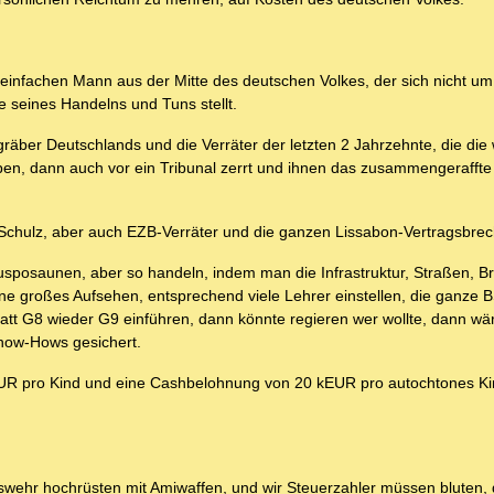
 einfachen Mann aus der Mitte des deutschen Volkes, der sich nicht u
e seines Handelns und Tuns stellt.
äber Deutschlands und die Verräter der letzten 2 Jahrzehnte, die die 
aben, dann auch vor ein Tribunal zerrt und ihnen das zusammengeraff
hulz, aber auch EZB-Verräter und die ganzen Lissabon-Vertragsbrec
usposaunen, aber so handeln, indem man die Infrastruktur, Straßen, B
ne großes Aufsehen, entsprechend viele Lehrer einstellen, die ganze
att G8 wieder G9 einführen, dann könnte regieren wer wollte, dann wä
Know-Hows gesichert.
UR pro Kind und eine Cashbelohnung von 20 kEUR pro autochtones Kin
wehr hochrüsten mit Amiwaffen, und wir Steuerzahler müssen bluten, 