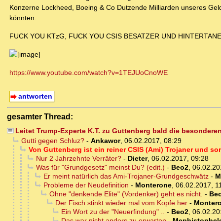
Konzerne Lockheed, Boeing & Co Dutzende Milliarden unseres Geld
könnten.
FUCK YOU KTzG, FUCK YOU CSIS BESATZER UND HINTERTANE
https://www.youtube.com/watch?v=1TEJUoCnoWE
antworten
gesamter Thread:
Leitet Trump-Experte K.T. zu Guttenberg bald die besonder
Gutti gegen Schluz?
-
Ankawor
,
06.02.2017, 08:29
Von Guttenberg ist ein reiner CSIS (Ami) Trojaner und so
Nur 2 Jahrzehnte Verräter?
-
Dieter
,
06.02.2017, 09:28
Was für "Grundgesetz" meinst Du? (edit.)
-
Beo2
,
06.02.20
Er meint natürlich das Ami-Trojaner-Grundgeschwätz
-
M
Probleme der Neudefinition
-
Monterone
,
06.02.2017, 1
Ohne "denkende Elite" (Vordenker) geht es nicht.
-
Be
Der Fisch stinkt wieder mal vom Kopfe her
-
Monter
Ein Wort zu der "Neuerfindung" ..
-
Beo2
,
06.02.20
Das war nicht anders zu erwarten
-
Mephistophel