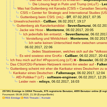
Die Lösung liegt in Putin und Trump (mLuT)
-
Les
Was hat Guttenberg mit Kanada (CSIS = Canadian Security Int
CSIS = Center for Strategic and International Studies (US
Guttenberg beim CSIS: (mL)
-
DT
,
07.02.2017, 07:35
Unwahrscheinlich
-
CalBaer
,
06.02.2017, 19:17
Guttenberg als Kanzlerkandidat
-
SevenSamurai
,
06.02.20
Jacke wie Hose
-
Monterone
,
06.02.2017, 20:05
Ich jedenfalls bin entsetzt.
-
SevenSamurai
,
06.02.2017
Vorstellung und Wirklichkeit
-
Monterone
,
06.02.2017
Ich sehe keinen Unterschied mehr zwischen unsere
06.02.2017, 22:06
Jedes Staatswesen, welches sich auf die "Volkssou
Es wird sowieso eine GroKo
-
CalBaer
,
06.02.2017, 20:4
Ich freu mich auf ihn! #PopcornLong (oT)
-
Broesler
,
06.02.2
Das CSU/CDU-Parteien-Netzwerk nimmt ihn wieder auf
-
Falke
Guttenberg scheint mir eher die Karikatur eines Deutschen zu s
Karikatur eines Deutschen
-
Falkenauge
,
06.02.2017, 12:04
AfD-Politiker? (oT)
-
software-engineer
,
06.02.2017, 12:25
Leider nein
-
relisys
,
06.02.2017, 16:03
257391 Einträge in 18364 Threads, 975 registrierte Benutzer, 4899 Benutzer online (8 regi
Forumszeit: 08.08.2026, 21:39 (Europe/Berlin)
RSS Einträge
RSS Threads
Kontakt