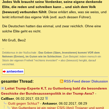
Jedes Volk braucht seine Vordenker, seine eigene denkende
Elite, die reden und schreiben kann .. und sich dem Volk
(bewusst) verbunden fühlt
. Diese erklärt alles, was sie weiss, und
lenkt informell das eigene Volk (evtl. auch dessen Führer).
Die Deutschen hatten das einmal, und zwar reichlich. Ohne eine
solche Elite geht es nicht.
Mit Gruß, Beo2
--
Debitismus in der Nußschale :
Das Geben (Säen, Investieren) kommt VOR dem
Nehmen (Ernten), im Guten wie im Schlechten
. Zum Beispiel: indem mensch ein
Stück der eigenen Freiheit "rechtens investiert" = also (bewusst) hergibt, darauf
verzichtet.
antworten
gesamter Thread:
RSS-Feed dieser Diskussion
Leitet Trump-Experte K.T. zu Guttenberg bald die besonderen
Geschicke der Bundesaussenpolitik in der Trump-Aera?
-
CalBaer
,
06.02.2017, 03:22
Gutti gegen Schluz?
-
Ankawor
,
06.02.2017, 08:29
Von Guttenberg ist ein reiner CSIS (Ami) Trojaner und somit