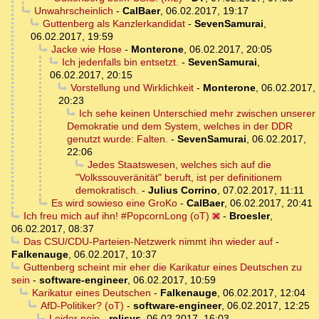
Unwahrscheinlich
-
CalBaer
,
06.02.2017, 19:17
Guttenberg als Kanzlerkandidat
-
SevenSamurai
,
06.02.2017, 19:59
Jacke wie Hose
-
Monterone
,
06.02.2017, 20:05
Ich jedenfalls bin entsetzt.
-
SevenSamurai
,
06.02.2017, 20:15
Vorstellung und Wirklichkeit
-
Monterone
,
06.02.2017,
20:23
Ich sehe keinen Unterschied mehr zwischen unserer
Demokratie und dem System, welches in der DDR
genutzt wurde: Falten.
-
SevenSamurai
,
06.02.2017,
22:06
Jedes Staatswesen, welches sich auf die
"Volkssouveränität" beruft, ist per definitionem
demokratisch.
-
Julius Corrino
,
07.02.2017, 11:11
Es wird sowieso eine GroKo
-
CalBaer
,
06.02.2017, 20:41
Ich freu mich auf ihn! #PopcornLong (oT)
-
Broesler
,
06.02.2017, 08:37
Das CSU/CDU-Parteien-Netzwerk nimmt ihn wieder auf
-
Falkenauge
,
06.02.2017, 10:37
Guttenberg scheint mir eher die Karikatur eines Deutschen zu
sein
-
software-engineer
,
06.02.2017, 10:59
Karikatur eines Deutschen
-
Falkenauge
,
06.02.2017, 12:04
AfD-Politiker? (oT)
-
software-engineer
,
06.02.2017, 12:25
Leider nein
-
relisys
,
06.02.2017, 16:03