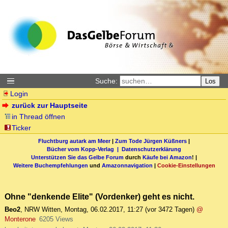
Suche:
Los
Login
zurück zur Hauptseite
in Thread öffnen
Ticker
Fluchtburg autark am Meer
|
Zum Tode Jürgen Küßners
|
Bücher vom Kopp-Verlag |
Datenschutzerklärung
Unterstützen Sie das Gelbe Forum
durch
Käufe bei Amazon
! |
Weitere Buchempfehlungen
und
Amazonnavigation
|
Cookie-Einstellungen
Ohne "denkende Elite" (Vordenker) geht es nicht.
Beo2
,
NRW Witten
,
Montag, 06.02.2017, 11:27
(vor 3472 Tagen)
@
Monterone
6205 Views