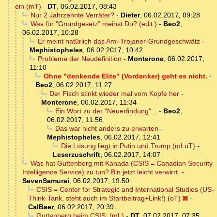
ein (mT)
-
DT
,
06.02.2017, 08:43
Nur 2 Jahrzehnte Verräter?
-
Dieter
,
06.02.2017, 09:28
Was für "Grundgesetz" meinst Du? (edit.)
-
Beo2
,
06.02.2017, 10:28
Er meint natürlich das Ami-Trojaner-Grundgeschwätz
-
Mephistopheles
,
06.02.2017, 10:42
Probleme der Neudefinition
-
Monterone
,
06.02.2017,
11:10
Ohne "denkende Elite" (Vordenker) geht es nicht.
-
Beo2
,
06.02.2017, 11:27
Der Fisch stinkt wieder mal vom Kopfe her
-
Monterone
,
06.02.2017, 11:34
Ein Wort zu der "Neuerfindung" ..
-
Beo2
,
06.02.2017, 11:56
Das war nicht anders zu erwarten
-
Mephistopheles
,
06.02.2017, 12:41
Die Lösung liegt in Putin und Trump (mLuT)
-
Leserzuschrift
,
06.02.2017, 14:07
Was hat Guttenberg mit Kanada (CSIS = Canadian Security
Intelligence Service) zu tun? Bin jetzt leicht verwirrt.
-
SevenSamurai
,
06.02.2017, 19:50
CSIS = Center for Strategic and International Studies (US-
Think-Tank, steht auch im Startbeitrag+Link!) (oT)
-
CalBaer
,
06.02.2017, 20:39
Guttenberg beim CSIS: (mL)
-
DT
,
07.02.2017, 07:35