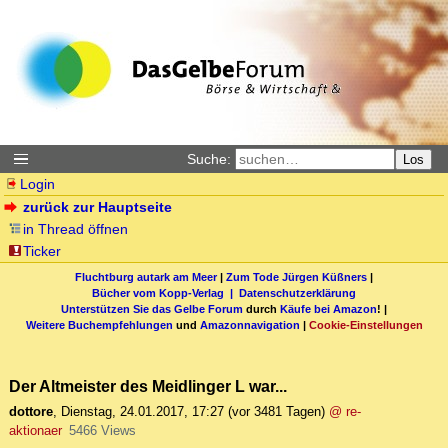
Suche:
Los
Login
zurück zur Hauptseite
in Thread öffnen
Ticker
Fluchtburg autark am Meer
|
Zum Tode Jürgen Küßners
|
Bücher vom Kopp-Verlag |
Datenschutzerklärung
Unterstützen Sie das Gelbe Forum
durch
Käufe bei Amazon
! |
Weitere Buchempfehlungen
und
Amazonnavigation
|
Cookie-Einstellungen
Der Altmeister des Meidlinger L war...
dottore
,
Dienstag, 24.01.2017, 17:27
(vor 3481 Tagen)
@ re-
aktionaer
5466 Views