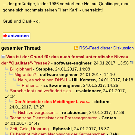
... der großartige, leider 1986 verstorbene Helmut Qualtinger; man
gönne sich nochmals seinen "Herr Karl" - unerreicht!
Gruß und Dank - d.
antworten
gesamter Thread:
RSS-Feed dieser Diskussion
Was ist der Grund für das auch formal unterirdische Niveau
der "Qualitäts"-Presse?
-
software-engineer
,
24.01.2017, 13:56
Billiglöhner!
-
Steppke
,
24.01.2017, 14:08
Migranten?
-
software-engineer
,
24.01.2017, 14:10
Nein, es schreiben DHSLL
-
Ulli Kersten
,
24.01.2017, 14:18
Früher ...
-
software-engineer
,
24.01.2017, 14:26
Sprache lebt und verändert sich.
-
re-aktionaer
,
24.01.2017,
14:34
Der Altmeister des Meidlinger L war...
-
dottore
,
24.01.2017, 17:27
Nicht zu vergessen...
-
re-aktionaer
,
24.01.2017, 17:39
Technische Dienstleister der Presseagenturen
-
Centao
,
24.01.2017, 14:47
Zeit, Geld, Ursprung
-
Rybezahl
,
24.01.2017, 15:37
Es beginnt mit dem Nachwuchs der Gutmenschen
-
Balu
,