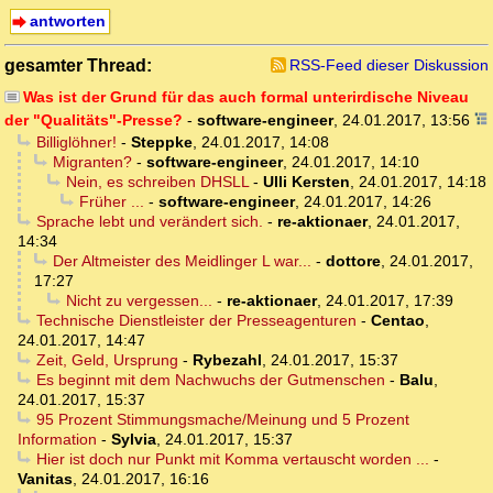
antworten
gesamter Thread:
RSS-Feed dieser Diskussion
Was ist der Grund für das auch formal unterirdische Niveau
der "Qualitäts"-Presse?
-
software-engineer
,
24.01.2017, 13:56
Billiglöhner!
-
Steppke
,
24.01.2017, 14:08
Migranten?
-
software-engineer
,
24.01.2017, 14:10
Nein, es schreiben DHSLL
-
Ulli Kersten
,
24.01.2017, 14:18
Früher ...
-
software-engineer
,
24.01.2017, 14:26
Sprache lebt und verändert sich.
-
re-aktionaer
,
24.01.2017,
14:34
Der Altmeister des Meidlinger L war...
-
dottore
,
24.01.2017,
17:27
Nicht zu vergessen...
-
re-aktionaer
,
24.01.2017, 17:39
Technische Dienstleister der Presseagenturen
-
Centao
,
24.01.2017, 14:47
Zeit, Geld, Ursprung
-
Rybezahl
,
24.01.2017, 15:37
Es beginnt mit dem Nachwuchs der Gutmenschen
-
Balu
,
24.01.2017, 15:37
95 Prozent Stimmungsmache/Meinung und 5 Prozent
Information
-
Sylvia
,
24.01.2017, 15:37
Hier ist doch nur Punkt mit Komma vertauscht worden ...
-
Vanitas
,
24.01.2017, 16:16