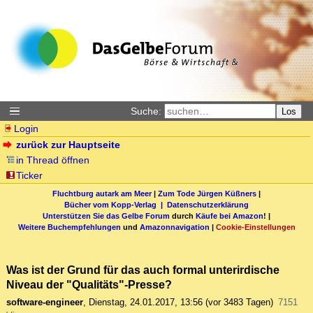
Suche:
Los
Login
zurück zur Hauptseite
in Thread öffnen
Ticker
Fluchtburg autark am Meer
|
Zum Tode Jürgen Küßners
|
Bücher vom Kopp-Verlag |
Datenschutzerklärung
Unterstützen Sie das Gelbe Forum
durch
Käufe bei Amazon
! |
Weitere Buchempfehlungen
und
Amazonnavigation
|
Cookie-Einstellungen
Was ist der Grund für das auch formal unterirdische
Niveau der "Qualitäts"-Presse?
software-engineer
,
Dienstag, 24.01.2017, 13:56
(vor 3483 Tagen)
7151