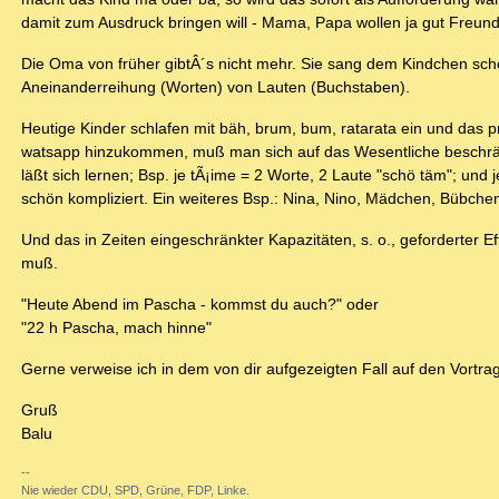
damit zum Ausdruck bringen will - Mama, Papa wollen ja gut Freund 
Die Oma von früher gibtÂ´s nicht mehr. Sie sang dem Kindchen scho
Aneinanderreihung (Worten) von Lauten (Buchstaben).
Heutige Kinder schlafen mit bäh, brum, bum, ratarata ein und das p
watsapp hinzukommen, muß man sich auf das Wesentliche beschränk
läßt sich lernen; Bsp. je tÃ¡ime = 2 Worte, 2 Laute "schö täm"; und je
schön kompliziert. Ein weiteres Bsp.: Nina, Nino, Mädchen, Bübch
Und das in Zeiten eingeschränkter Kapazitäten, s. o., geforderter 
muß.
"Heute Abend im Pascha - kommst du auch?" oder
"22 h Pascha, mach hinne"
Gerne verweise ich in dem von dir aufgezeigten Fall auf den Vortrag 
Gruß
Balu
--
Nie wieder CDU, SPD, Grüne, FDP, Linke.