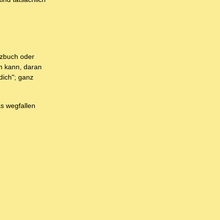
tzbuch oder
n kann, daran
 dich"; ganz
as wegfallen