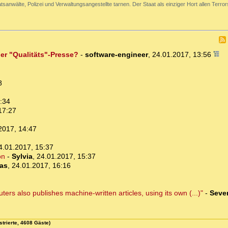
atsanwälte, Polizei und Verwaltungsangestellte tarnen. Der Staat als einziger Hort allen Terror
der "Qualitäts"-Presse?
-
software-engineer
,
24.01.2017, 13:56
8
:34
17:27
2017, 14:47
4.01.2017, 15:37
on
-
Sylvia
,
24.01.2017, 15:37
tas
,
24.01.2017, 16:16
ers also publishes machine-written articles, using its own (...)"
-
Seve
strierte, 4608 Gäste)