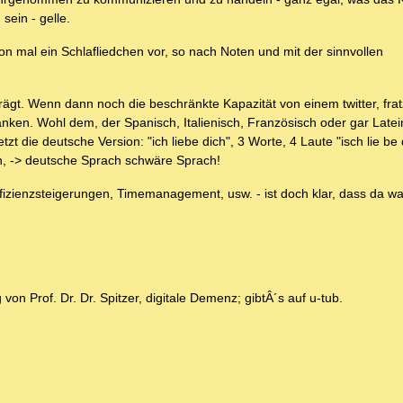
sein - gelle.
n mal ein Schlafliedchen vor, so nach Noten und mit der sinnvollen
rägt. Wenn dann noch die beschränkte Kapazität von einem twitter, fra
en. Wohl dem, der Spanisch, Italienisch, Französisch oder gar Latei
tzt die deutsche Version: "ich liebe dich", 3 Worte, 4 Laute "isch lie be
en, -> deutsche Sprach schwäre Sprach!
Effizienzsteigerungen, Timemanagement, usw. - ist doch klar, dass da w
von Prof. Dr. Dr. Spitzer, digitale Demenz; gibtÂ´s auf u-tub.