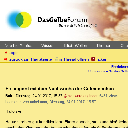
Neu hier? Infos
Wissen
Elliott-Wellen
Themen
Char
Login
zurück zur Hauptseite
in Thread öffnen
Ticker
Fluchtburg
Unterstützen Sie das Gel
Es beginnt mit dem Nachwuchs der Gutmenschen
Balu
,
Dienstag, 24.01.2017, 15:37
@ software-engineer
5431 Views
bearbeitet von unbekannt, Dienstag, 24.01.2017, 15:57
Hallo s-e.
Heute streben gut konditionierte Eltern danach, stets und bloß kei
macht das Kind ma oder ba, so wird das sofort als Aufforderung w