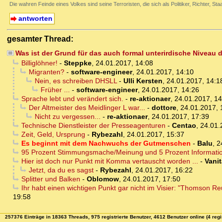
Die wahren Feinde eines Volkes sind seine Terroristen, die sich als Politiker, Richter, Sta
antworten
gesamter Thread:
Was ist der Grund für das auch formal unterirdische Niveau 
Billiglöhner!
-
Steppke
,
24.01.2017, 14:08
Migranten?
-
software-engineer
,
24.01.2017, 14:10
Nein, es schreiben DHSLL
-
Ulli Kersten
,
24.01.2017, 14:1
Früher ...
-
software-engineer
,
24.01.2017, 14:26
Sprache lebt und verändert sich.
-
re-aktionaer
,
24.01.2017, 14
Der Altmeister des Meidlinger L war...
-
dottore
,
24.01.2017, 
Nicht zu vergessen...
-
re-aktionaer
,
24.01.2017, 17:39
Technische Dienstleister der Presseagenturen
-
Centao
,
24.01.
Zeit, Geld, Ursprung
-
Rybezahl
,
24.01.2017, 15:37
Es beginnt mit dem Nachwuchs der Gutmenschen
-
Balu
,
2
95 Prozent Stimmungsmache/Meinung und 5 Prozent Informati
Hier ist doch nur Punkt mit Komma vertauscht worden ...
-
Vani
Jetzt, da du es sagst
-
Rybezahl
,
24.01.2017, 16:22
Splitter und Balken
-
Oblomow
,
24.01.2017, 17:50
Ihr habt einen wichtigen Punkt gar nicht im Visier: "Thomson Reut
19:58
257376 Einträge in 18363 Threads, 975 registrierte Benutzer, 4612 Benutzer online (4 regi