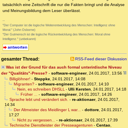
tatsächlich eine Zeitschrift die nur die Fakten bringt und die Analyse
und Meinungsbildung dem Leser überlässt.
--
"Der Computer ist die logische Weiterentwicklung des Menschen: Intelligenz ohne
Moral." (John Osborne)
"Der Gutmensch ist die logische Rückentwicklung des Menschen: Moral ohne
Intelligenz." (unbekannt)
antworten
gesamter Thread:
RSS-Feed dieser Diskussion
Was ist der Grund für das auch formal unterirdische Niveau
der "Qualitäts"-Presse?
-
software-engineer
,
24.01.2017, 13:56
Billiglöhner!
-
Steppke
,
24.01.2017, 14:08
Migranten?
-
software-engineer
,
24.01.2017, 14:10
Nein, es schreiben DHSLL
-
Ulli Kersten
,
24.01.2017, 14:18
Früher ...
-
software-engineer
,
24.01.2017, 14:26
Sprache lebt und verändert sich.
-
re-aktionaer
,
24.01.2017,
14:34
Der Altmeister des Meidlinger L war...
-
dottore
,
24.01.2017,
17:27
Nicht zu vergessen...
-
re-aktionaer
,
24.01.2017, 17:39
Technische Dienstleister der Presseagenturen
-
Centao
,