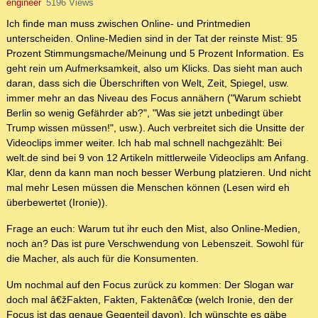
engineer
5196 Views
Ich finde man muss zwischen Online- und Printmedien
unterscheiden. Online-Medien sind in der Tat der reinste Mist: 95
Prozent Stimmungsmache/Meinung und 5 Prozent Information. Es
geht rein um Aufmerksamkeit, also um Klicks. Das sieht man auch
daran, dass sich die Überschriften von Welt, Zeit, Spiegel, usw.
immer mehr an das Niveau des Focus annähern ("Warum schiebt
Berlin so wenig Gefährder ab?", "Was sie jetzt unbedingt über
Trump wissen müssen!", usw.). Auch verbreitet sich die Unsitte der
Videoclips immer weiter. Ich hab mal schnell nachgezählt: Bei
welt.de sind bei 9 von 12 Artikeln mittlerweile Videoclips am Anfang.
Klar, denn da kann man noch besser Werbung platzieren. Und nicht
mal mehr Lesen müssen die Menschen können (Lesen wird eh
überbewertet (Ironie)).
Frage an euch: Warum tut ihr euch den Mist, also Online-Medien,
noch an? Das ist pure Verschwendung von Lebenszeit. Sowohl für
die Macher, als auch für die Konsumenten.
Um nochmal auf den Focus zurück zu kommen: Der Slogan war
doch mal â€žFakten, Fakten, Faktenâ€œ (welch Ironie, den der
Focus ist das genaue Gegenteil davon). Ich wünschte es gäbe