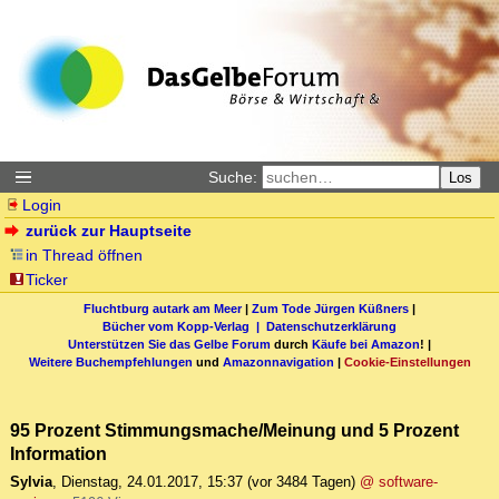
Suche:
Los
Login
zurück zur Hauptseite
in Thread öffnen
Ticker
Fluchtburg autark am Meer
|
Zum Tode Jürgen Küßners
|
Bücher vom Kopp-Verlag |
Datenschutzerklärung
Unterstützen Sie das Gelbe Forum
durch
Käufe bei Amazon
! |
Weitere Buchempfehlungen
und
Amazonnavigation
|
Cookie-Einstellungen
95 Prozent Stimmungsmache/Meinung und 5 Prozent
Information
Sylvia
,
Dienstag, 24.01.2017, 15:37
(vor 3484 Tagen)
@ software-