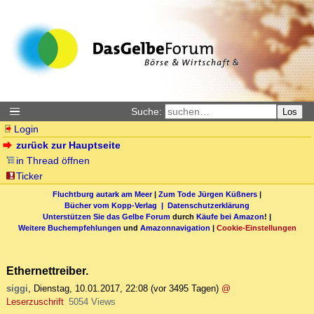
Suche:
Los
Login
zurück zur Hauptseite
in Thread öffnen
Ticker
Fluchtburg autark am Meer
|
Zum Tode Jürgen Küßners
|
Bücher vom Kopp-Verlag |
Datenschutzerklärung
Unterstützen Sie das Gelbe Forum
durch
Käufe bei Amazon
! |
Weitere Buchempfehlungen
und
Amazonnavigation
|
Cookie-Einstellungen
Ethernettreiber.
siggi
,
Dienstag, 10.01.2017, 22:08
(vor 3495 Tagen)
@
Leserzuschrift
5054 Views