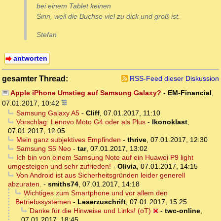
bei einem Tablet keinen
Sinn, weil die Buchse viel zu dick und groß ist.
Stefan
antworten
gesamter Thread:
RSS-Feed dieser Diskussion
Apple iPhone Umstieg auf Samsung Galaxy?
-
EM-Financial
,
07.01.2017, 10:42
Samsung Galaxy A5
-
Cliff
,
07.01.2017, 11:10
Vorschlag: Lenovo Moto G4 oder als Plus
-
Ikonoklast
,
07.01.2017, 12:05
Mein ganz subjektives Empfinden
-
thrive
,
07.01.2017, 12:30
Samsung S5 Neo
-
tar
,
07.01.2017, 13:02
Ich bin von einem Samsung Note auf ein Huawei P9 light
umgesteigen und sehr zufrieden!
-
Olivia
,
07.01.2017, 14:15
Von Android ist aus Sicherheitsgründen leider generell
abzuraten.
-
smiths74
,
07.01.2017, 14:18
Wichtiges zum Smartphone und vor allem den
Betriebssystemen
-
Leserzuschrift
,
07.01.2017, 15:25
Danke für die Hinweise und Links! (oT)
-
twc-online
,
07.01.2017, 18:45