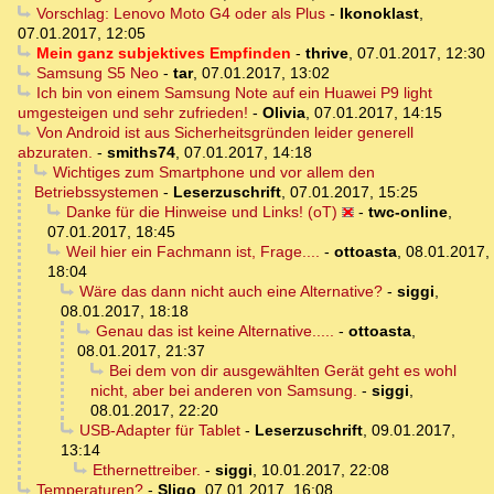
Vorschlag: Lenovo Moto G4 oder als Plus
-
Ikonoklast
,
07.01.2017, 12:05
Mein ganz subjektives Empfinden
-
thrive
,
07.01.2017, 12:30
Samsung S5 Neo
-
tar
,
07.01.2017, 13:02
Ich bin von einem Samsung Note auf ein Huawei P9 light
umgesteigen und sehr zufrieden!
-
Olivia
,
07.01.2017, 14:15
Von Android ist aus Sicherheitsgründen leider generell
abzuraten.
-
smiths74
,
07.01.2017, 14:18
Wichtiges zum Smartphone und vor allem den
Betriebssystemen
-
Leserzuschrift
,
07.01.2017, 15:25
Danke für die Hinweise und Links! (oT)
-
twc-online
,
07.01.2017, 18:45
Weil hier ein Fachmann ist, Frage....
-
ottoasta
,
08.01.2017,
18:04
Wäre das dann nicht auch eine Alternative?
-
siggi
,
08.01.2017, 18:18
Genau das ist keine Alternative.....
-
ottoasta
,
08.01.2017, 21:37
Bei dem von dir ausgewählten Gerät geht es wohl
nicht, aber bei anderen von Samsung.
-
siggi
,
08.01.2017, 22:20
USB-Adapter für Tablet
-
Leserzuschrift
,
09.01.2017,
13:14
Ethernettreiber.
-
siggi
,
10.01.2017, 22:08
Temperaturen?
-
Sligo
,
07.01.2017, 16:08