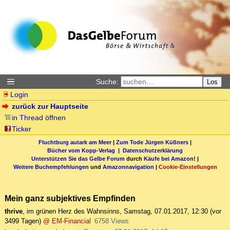
Suche:
Los
Login
zurück zur Hauptseite
in Thread öffnen
Ticker
Fluchtburg autark am Meer
|
Zum Tode Jürgen Küßners
|
Bücher vom Kopp-Verlag |
Datenschutzerklärung
Unterstützen Sie das Gelbe Forum
durch
Käufe bei Amazon
! |
Weitere Buchempfehlungen
und
Amazonnavigation
|
Cookie-Einstellungen
Mein ganz subjektives Empfinden
thrive
,
im grünen Herz des Wahnsinns
,
Samstag, 07.01.2017, 12:30
(vor
3499 Tagen)
@ EM-Financial
6758 Views