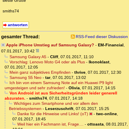
Beste Grüße
smiths74
antworten
gesamter Thread:
RSS-Feed dieser Diskussion
Apple iPhone Umstieg auf Samsung Galaxy?
-
EM-Financial
,
07.01.2017, 10:42
Samsung Galaxy A5
-
Cliff
,
07.01.2017, 11:10
Vorschlag: Lenovo Moto G4 oder als Plus
-
Ikonoklast
,
07.01.2017, 12:05
Mein ganz subjektives Empfinden
-
thrive
,
07.01.2017, 12:30
Samsung S5 Neo
-
tar
,
07.01.2017, 13:02
Ich bin von einem Samsung Note auf ein Huawei P9 light
umgesteigen und sehr zufrieden!
-
Olivia
,
07.01.2017, 14:15
Von Android ist aus Sicherheitsgründen leider generell
abzuraten.
-
smiths74
,
07.01.2017, 14:18
Wichtiges zum Smartphone und vor allem den
Betriebssystemen
-
Leserzuschrift
,
07.01.2017, 15:25
Danke für die Hinweise und Links! (oT)
-
twc-online
,
07.01.2017, 18:45
Weil hier ein Fachmann ist, Frage....
-
ottoasta
,
08.01.2017,