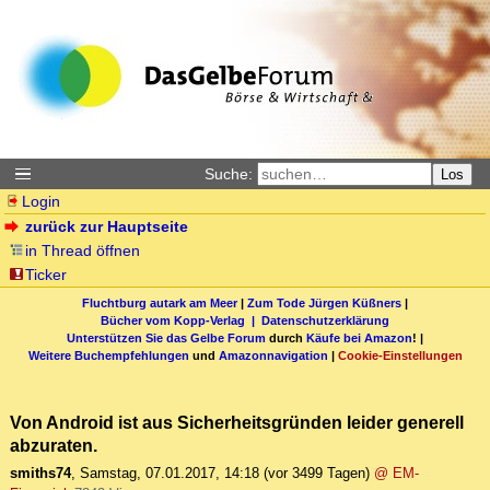
Suche:
Los
Login
zurück zur Hauptseite
in Thread öffnen
Ticker
Fluchtburg autark am Meer
|
Zum Tode Jürgen Küßners
|
Bücher vom Kopp-Verlag |
Datenschutzerklärung
Unterstützen Sie das Gelbe Forum
durch
Käufe bei Amazon
! |
Weitere Buchempfehlungen
und
Amazonnavigation
|
Cookie-Einstellungen
Von Android ist aus Sicherheitsgründen leider generell
abzuraten.
smiths74
,
Samstag, 07.01.2017, 14:18
(vor 3499 Tagen)
@ EM-